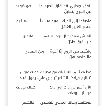
لنفق- صِحابي- قد أفاقَ الصبح ها هو ضوءه
بين القرى يتمايلُ
واصغوا إلى الديك المنبه منشداً شعرا به
يصحو الغرير الغافلُ
العيش مهما طال يوما ينتهي فلنحترز،
دنيا رفيق خاذلُ
ولنتّخذ، في الروح إنّا أخوةٌ زمن التعادي
والتخاصم آفلُ.
وجاءت ثاني القراءات من قصيدة حملت عنوان
"ترانيم ميلاد"، للشاعر تراوري علي، يقول فيها:
الآن أقفز من ذات إلى ذات هناك نوديت
من نار النبوءات
مستقبلا رسالة المعنى بقافيتي فالشعر