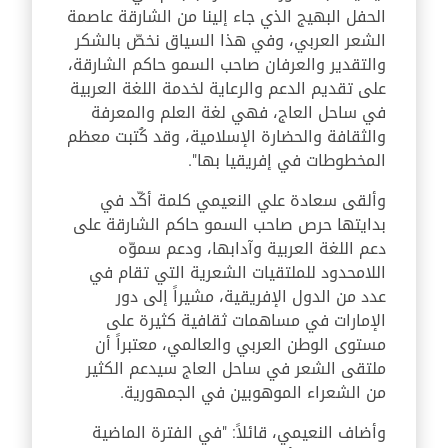
الحفل البهيج الذي جاء إلينا من الشارقة عاصمة
الشعر العربي، وفي هذا السياق نخصّ بالشكر
والتقدير والعرفان صاحب السمو حاكم الشارقة،
على تقديم الدعم والرعاية لخدمة اللغة العربية
في ساحل العاج، فهي لغة العلم والمعرفة
والثقافة والحضارة الإسلامية، وقد كُتبت معظم
المخطوطات في إفريقيا بها".
وألقى سعادة علي النعيمي كلمة أكّد في
بدايتها حرص صاحب السمو حاكم الشارقة على
دعم اللغة العربية وآدابها، ودعم سموّه
اللامحدود للملتقيات الشعرية التي تقام في
عدد من الدول الإفريقية، مشيراً إلى دور
الإمارات في مساهمات ثقافية كثيرة على
مستوى الوطن العربي والعالمي، معتبراً أن
ملتقى الشعر في ساحل العاج سيدعم الكثير
من الشعراء الموهوبين في الجمهورية.
وأضاف النعيمي، قائلاً: "في الفترة الماضية