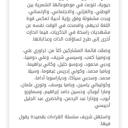
حيوية، تنوعت في موضوعاتها الشعرية بين
الوطني، والغزلي، والاجتماعي، والإنساني،
وبدت مشغولة وفق رؤية أدبية تعكس قوة
اللغة لديهم، وافصحت في الوقت نفسه عن
مشهديات راسخة في الذكريات، فيما انحازت
أخرى إلى طرح تساؤلات الذات وعذاباتها.
وضمّت قائمة المشاركين كلاً من: تراوري علي،
ودومبيا كعب، وسيسي شريف، وعلي دومبيا،
ودبي محمود، ودوسو خليل، وكاني براهيما،
وبامبا محمد، وكوني إدريس غيغوما، وسيلا
محمد، وسدبي سياكا، ودياراسوبا أداما،
وكوليبالي ياسين، وبامبا يوسف، وتوري عثمان،
ومارا أبوبكر، وحسين حامد إبراهيم، وسماورو
أيوب، ووتارا عبد الرحمن، والخضري عبد الجليل
أديبسي.
واستهل شريف سلسلة القراءات بقصيدة يقول
فيها: