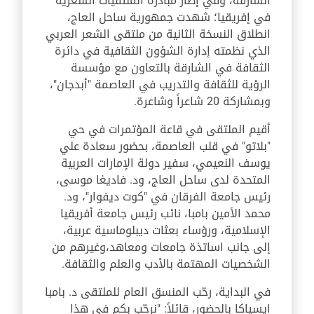
الشارقة، وفي إطار مبادرة الملتقيات الشعرية
في إفريقيا؛ شهدت جمهورية ساحل العاج،
انطلاق النسخة الثانية من ملتقى الشعر العربي
الذي نظمته إدارة الشؤون الثقافية في دائرة
الثقافة في الشارقة بالتعاون مع مؤسسة
الرؤية للثقافة والتدريب في العاصمة "أبدجان"،
وبمشاركة 20 شاعراً وشاعرة.
أقيم الملتقى في قاعة المؤتمرات في حي
"بلاتو" في قلب العاصمة، بحضور سعادة علي
يوسف النعيمي، سفير دولة الإمارات العربية
المتحدة لدى ساحل العاج، ود. فاديغا موسى،
رئيس جامعة الفرقان في "كوت ديفوار"، ود.
محمد الأمين بامبا، نائب رئيس جامعة أفريقيا
الإسلامية، ورؤساء بعثات ديبلوماسية عربية،
إلى جانب اساتذة جامعات ومعاهد،وغيرهم من
الشخصيات المهتمة بالأدب والعلم والثقافة.
في البداية، رحّب المنسق العام للملتقى د. بامبا
ايسياكا بالحضور، قائلاً: "نرحّب بكم في هذا