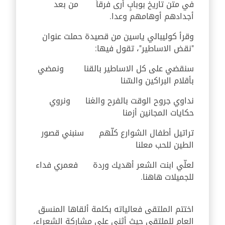
في متن تاريخ بوبابٍ أرى فرقاً من بعد
أجدادهم أوهامهم وعدا.
وقرأ كوليبالي ياسين من قصيدة حملت عنوان
"نقض الاساطير"، تقول فيها:
سنقضي على كل الاساطير بالقنا ونمضي
بأقلام البراكين والسّنا
نداوي جروح الوقت بالفرح والغنا ونروي
حكايات المجانين أزمنا
تراتيل أطفال الشوارع كلّهم سنبني قصور
الطين للحب معلنا
لعلّي ابنت الشعر أهديك وردة فعمري فداء
للجميلات هاهنا.
اختتم الملتقى فعالياته بكلمة ألقاها المنسق
العام للملتقى حيث أثنى على مشاركة الشعراء،