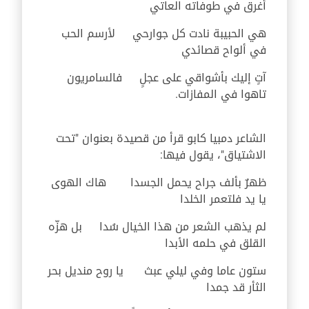
أغرق في طوفاته العاتي
هي الحبيبة نادت كل جوارحي لأرسم الحب
في ألواح قصائدي
آتٍ إليك بأشواقي على عجلٍ فالسامريون
تاهوا في المفازات.
الشاعر دمبيا كابو قرأ من قصيدة بعنوان "تحت
الاشتياق"، يقول فيها:
ظهرٌ بألف جراح يحمل الجسدا هاك الهوى
يا يد فلتعمر الخلدا
لم يذهب الشعر من هذا الخيال سُدا بل هزّه
القلق في حلمه الأبدا
ستون عاما وفي ليلي عبث يا روح منديل بحر
الثأر قد جمدا