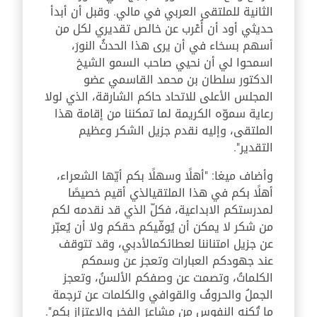
الثانية للملتقى العربي في مالي. وقبل أن أبدأ
حديثي أود أن أُعْرب عن خالص تقديري لكل من
أسهم بسخاء في أن يرى هذا الحدثُ النورَ،
اسمحوا لي أن نحيي صاحب السمو الشيخ
الدكتور سلطان بن محمد القاسمي عضو
المجلس الأعلى للاتحاد حاكم الشارقة، الذي لولا
رعاية سموّه الكريمة لما تمكننا من إقامة هذا
الملتقى، وإليه نقدم جزيل الشكر وعظيم
التقدير".
وأضاف ميغا: "أهلًا وسهلًا بكم أيّها الشعراء،
أهلًا بكم في هذا الملتقيالذي أقيم خصيصًا
لمدرستكم الابداعية، فكلّ الذي قد نقدمه لكم
من شكر لا يمكن أن يُوفّيكم حقكم ولا أن يُعبّر
عن جزيل امتناننا لعطائكمالأدبي، وقد تتوقف
عند جهودكم العبارات وتعجز عن وسمكم
الكلماتُ، وتصمت عن وصفكم الألسنُ، وتعجز
الجملُ والحروفُ والقوافي والكلمات عن ترجمة
ما تُكنه النفوس من مشاعرَ الفخر والاعتزاز بكم".