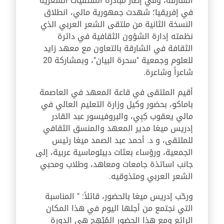
الشارقة، وفي إطار مبادرة الملتقيات الشعرية
في إفريقيا؛ شهدت جمهورية مالي، انطلاق
النسخة الثانية من ملتقى الشعر العربي الذي
نظمته إدارة الشؤون الثقافية في دائرة
الثقافة في الشارقة بالتعاون مع معهد زايد
للعلوم وجمعية "سحرة البيان"، وبمشاركة 20
شاعراً وشاعرة.
أقيم الملتقى في قاعة المعهد في العاصمة
باماكو، بحضور وكيل وزارة التعليم العالي في
مالي يعقوب كِبِي، والبروفيسور عبد القادر
إدريس ميغا مدير المعهد والمنسق الثقافي
للملتقى، و د. أحمد عبد الصمد ميغا رئيس
الجمعية، ورؤساء بعثات ديبلوماسية عربية، إلى
جانب اساتذة جامعات ومعاهد، وطلاب ومحبي
الشعر العربي ومتذوقيه.
ورحّب إدريس ميغا بالحضور، قائلاً: " المناسبة
التي نجتمع من أجلها اليوم في هذا المكان
الرائع ومع هذا الحضور المُبْهِج هي الدورة