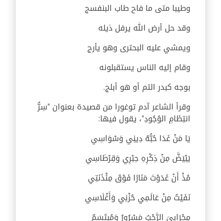
وطيبا متى ما فاح طاب البنفسج
وقد حل أرض الله يرفل ذيله
ويمشي عليه البحترى وهو يأرج
وقام إليه الناس يستقبلونه
بوجه كبدر التم أو هو أبلج.
وقرأ الشاعر آدم توغورا من قصيدة بعنوان "سِرُّ
انتِظَامِ الوُجُودِ"، يقول فيها:
يَا مَنْ غَدَا حُبُّهُ دِينِي وَسْوَاسِي
يَبْيَضَّ مِنْ ذِكْرِهِ حِبْرِي وَقِرْطَاسِي
مُذْ أَنْ غَدَوْتَ مَنَارًا فَوْقَ مِئْذَنَتِي
نَفَيْتُ مِنْ عَالَمِي حُزْنِي وَأَغْلَاسِي
مِحْرَابِيَ الرَّحْبُ مَسْرُورُ وَمُبِتَسَمٌ