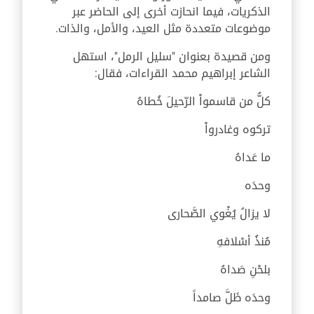
الذكريات، فيما انحازت أخرى إلى الحاضر عبر
موضوعات متعددة مثل العيد، والأمل، والذات.
ومن قصيدة بعنوان "سليل الرمل"، استهل
الشاعر إبراهيم محمد القراءات، فقال:
كلُّ من قاسمواْ الرّحيلَ خُطاهُ
تركوه وغادرواْ
ما عَداهُ
وحدَه
لا يزالُ يُغْوي الصَّحارى
مُنذُ أسْلافهِ
بلحْنِ صَداهُ
وحدَه ظَلَّ صامداً