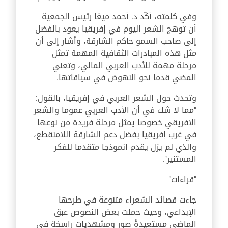
وفي كلمته، أكّد د. أحمد ميغا رئيس الجمعية
أن توهج الشعر اليوم في إفريقيا يعود بالفضل
إلى صاحب السمو حاكم الشارقة، وأشار إلى أن
مثل هذه المبادرات الثقافية المهمة تمثل
مرحلة مهمة للأدب العربي المالي، وتعني
المضي قدما نحو النهوض في سياقاتها.
وتحدث حول الشعر العربي في إفريقيا، بالقول:
"مما لا شك في أن الأدب العربي عموما والشعر
الافريقي خصوصا يمثل مرحلة فريدة من نوعها
في غرب إفريقيا بفضل دعم الشارقة اللامنقطع،
والذي لم يزل يقدم انموذجا متقدما للفكر
المستنير".
"قراءات"
جاءت قصائد الشعراء متنوعة في طرحها
الإبداعي، وحيث حملت بعض النصوص عبق
الماضي مستعيدةً صور ومشهديات راسخة في