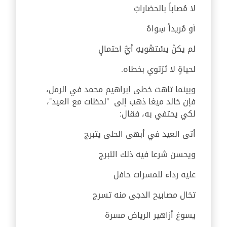
لا مُصاباً بالحضاراتِ
أو مُريداً سِواهُ
لم يكنْ يسْتهْويهِ أيُّ احتمالٍ
لحياةٍ لا تَرْتوي بخطاه.
وبينما تاهت خطى إبراهيم محمد في الرمل،
فإن خالد ميغا ذهب إلى "لحظات مع العيد"،
لكي يحتفي به، فقال:
أتى العيد في أبهى الحلى يتبرج
ويحسن شرعا فيه ذلك التبرج
عليه رداء للمسرات حافل
تخال مصابيح الدجى منه تسرج
يسوغ أزاهير الرياض مسرة