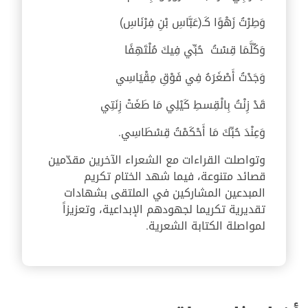
وَطِرْتُ زَهْوًا كَـ(عَبَّاسِ بْنِ فِرْنَاسِ)
وَكُلَّمَا قِسْتُ حُبِّي فِيكَ مُلْتَهِفًا
وَجَدْتُ أَصْغَرَهُ فِي فَوْقِ مِقْيَاسِي
قَدْ زِنْتُ بِالْقِسطِ كَيْلِي مَا طَغَتْ زِنَتِي
وَعِنْدَ حُبِّكَ مَا أَحْكَمْتُ قِسْطَاسِي.
وتواصلت القراءات مع الشعراء الآخرين مقدّمين
قصائد متنوعة، فيما شهد الختام تكريم
المبدعين المشاركين في الملتقى بشهادات
تقديرية تكريما لجهودهم الإبداعية، وتعزيزاً
لمواصلة الكتابة الشعرية.