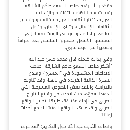
مؤكدين أن رؤية صاحب السمو حاكم الشارقة،
رؤية شاملة للنهضة الثقافية والإبداعية
العربية، تختار للثقافة العربية مكانة مرموقة بين
الثقافات الإنسانية، وتبني الإنسان، وتصل
الماضي بالحاضر، وترنو في الوقت نفسه إلى
المستقبل الأفضل، معتبرين الملتقى يعد اعترافاً
وتقديراً لكل مبدع عربي.
وفي بداية كلمته قال محمد حسن عبد الله:
"أشكر صاحب السمو حاكم الشارقة، صاحب
الإبداعات المشهودة في "المسرح"، ومبدع
السيرة الذاتية الفريدة في بابها، وقد تناولت
بالدراسة والنقد بعض النصوص المسرحية التي
أبدعها سموّه، حيث اتخذت من وقائع التاريخ
العربي في أزمنة مختلفة، طريقا لتحليل الواقع
العربي ونقده، هذا الواقع المتشابك مع أحداث
زماننا".
وأضاف الأديب عبد الله حول التكريم: "لقد عرف