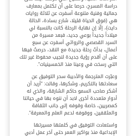
دراسة المسرح، حرصا على أن تكتمل بمعارف
جمالية وفنية متنوعة أسفرت عن ثلاثة روايات
هي (فوق الحياة قليلا، شارع بسادة، الحالة
دايت)، إلّا إن نهاية الرحلة كانت بالنسبة لي
ميلاداً جديداً بوعي جديد، فبعد مسيرة من
السرد القصصي والروائي أسفرت عن سبع
أعمال، بدأتُ رحلة جديدة مع النقد، حرصتُ فيها
على أن أقدم رؤية جديدة لنجيب محفوظ غير تلك
التي رسخت في وعينا منذ الخمسينيات".
وعبّرت المترجمة والأديبة سحر التوفيق عن
سعادتها بالتكريم، وشكرها، وقالت: "أريد أن
أشكر صاحب السمو حاكم الشارقة، والذي له
أدوار متعددة أخرى لابد أن ننوه بها في حياتنا
كمصريين، خاصة وقوفه إلى جانب الثقافة
والمثقفين، ووقوفه لدعم العلم والمعرفة".
واستعادت التوفيق في كلمتها مسيرتها
الإبداعية منذ بواكير العمر حتى آخر عمل أدبي