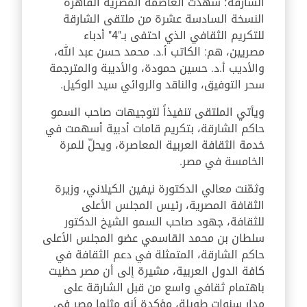
الشارقة؛ شهدت العاصمة المصرية القاهرة
النسخة السادسة عشرة من ملتقى الشارقة
للتكريم الثقافي الذي احتفى بـ"4" أدباء
مصريين، هم: الكاتب أ.د. محمد حسن عبد الله،
والأديب أ.د. حسين حمودة، والأديبة والمترجمة
سحر التوفيق، والناقد والروائي سيد الوكيل.
ويأتي الملتقى تنفيذاً لتوجيهات صاحب السمو
حاكم الشارقة، بتكريم قامات أدبية أسهمت في
خدمة الثقافة العربية المعاصرة، ويحلّ للمرة
الخامسة في مصر.
وثمّنت معالي الدكتورة نيفين الكيلاني، وزيرة
الثقافة المصرية، رئيس المجلس الأعلى
للثقافة، جهود صاحب السمو الشيخ الدكتور
سلطان بن محمد القاسمي عضو المجلس الأعلى
حاكم الشارقة، المتمثلة في دعم الثقافة في
كافة الدول العربية، مشيرة إلى أن مصر حظيت
باهتمام ثقافي واسع من قبل الشارقة على
مدار سنوات طويلة، مؤكدة أنه مثلما مصر في