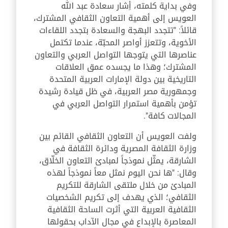
وفي بداية كلمته، أِشار سعادة عبد الله
العويس إلى أهمية التعاون الثقافي المشترك،
قائلاً: "تتجدد البهجة والسعادة بتجدد اللقاءات
الأخوية، وتتعزز أواصر المحبّة، عندما تكتمل
عناصرها التي يتوجها التواصل العربي والتعاون
المشترك؛ وهذا ما يجسده عمق العلاقات
التاريخية بين دولة الإمارات العربية المتحدة
وجمهورية مصر العربية، في ظل قيادة رشيدة
تؤمن بأهمية استمرار التواصل العربي في
المجالات كافة".
ولفت العويس أن التعاون الثقافي القائم بين
وزارة الثقافة المصرية ودائرة الثقافة في
الشارقة، يمثّل نموذجاً لمبادئ التعاون الخلّاق،
وقال: "ها نحن اليوم نمثل معاً نموذجاً لهذه
المبادئ من خلال ملتقى الشارقة للتكريم
الثقافي؛ الذي يهدف إلى تكريم الشخصيات
الثقافية العربية التي أثرت الساحة الثقافية
المعاصرة بالإبداع في مجال الآداب بحقولها