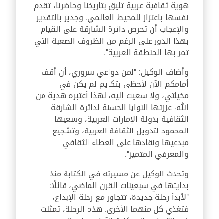
هوية ثقافية عربية تليق بتاريخنا وحاضرنا، تقدم
نفسها باعتزاز للمحيط العالمي. وجدير بالتقدير
والإعجاب أن تحرص دائرة الشارقة على القيام
بهذا الدور على الرغم من الظروف الصعبة التي
تمر بها المنطقة العربية".
وأضاف الوكيل: "لمن دواعي سروري، أن أقف
أمامكم الآن لأحظى بتكريم لم يكن في
مخيلتي، ولا سعيت إليه، لهذا أعتبره هدية من
الله، عززتها النوايا الحسنة لدائرة الشارقة
الثقافية بدولة الإمارات العربية، وسعيها
المحمود لتدويل الثقافة العربية، وتشجيع
مبدعيها ونقادها على العطاء الثقافي
والمعرفي المتميز".
وتحدث الوكيل عن مسيرته في الكتابة منذ
بدايتها في سبعينات القرن الماضي، قائلًا:
"لأبدأ رحلة جديدة، تتجاور مع رحلة الإبداع،
فتغذي كل منهما الأخرى. هذه الرحلة، تمثلت