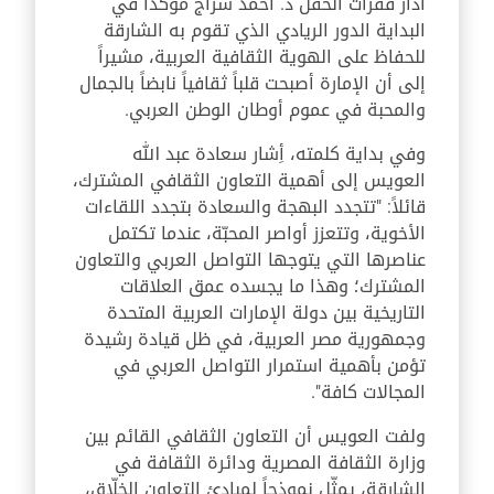
أدار فقرات الحفل د. أحمد سراج مؤكداً في
البداية الدور الريادي الذي تقوم به الشارقة
للحفاظ على الهوية الثقافية العربية، مشيراً
إلى أن الإمارة أصبحت قلباً ثقافياً نابضاً بالجمال
والمحبة في عموم أوطان الوطن العربي.
وفي بداية كلمته، أِشار سعادة عبد الله
العويس إلى أهمية التعاون الثقافي المشترك،
قائلاً: "تتجدد البهجة والسعادة بتجدد اللقاءات
الأخوية، وتتعزز أواصر المحبّة، عندما تكتمل
عناصرها التي يتوجها التواصل العربي والتعاون
المشترك؛ وهذا ما يجسده عمق العلاقات
التاريخية بين دولة الإمارات العربية المتحدة
وجمهورية مصر العربية، في ظل قيادة رشيدة
تؤمن بأهمية استمرار التواصل العربي في
المجالات كافة".
ولفت العويس أن التعاون الثقافي القائم بين
وزارة الثقافة المصرية ودائرة الثقافة في
الشارقة، يمثّل نموذجاً لمبادئ التعاون الخلّاق،