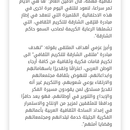
ثقافية مهمة، قال الأمين العام: "ها هي الايام
تمر سراعا، لنعود لنلتقي اليوم مرة اخرى في
هذه الاحتفالية ٍ المُتميزة التي تنعقد في إطارِ
مبادرة مُلتٍقى الشارقة للتكريم الثقافي، التي
تشملها الرعاية الكريمة لصاحب السمو حاكم
الشارقة".
وأبرز عزمي أهداف الملتقى بقوله: "تهدف
مبادرة "ملتقى الشارقة للتكريم الثقافي" الى
تكريمَ قامات فكرية وثقافية من كافة أرجاءِ
الوطن العربي، اعترافًا وتقديرًا باسهاماتهِم
وابداعاتهم، للنهوض بثقافة مجتمعاتهم
والارتقاء بوعي شعوبهم، والتكريم غير أنه
تقديرٌ مستحق لمن يقودون مسيرة الفكر
والإبداع والتنوير في أوطانهم، فهو يعد حافزًا
ودافعًا للمثقفين لمزيدٍ من الإنتاج والاستمرار
في إمداد الساحة الثقافية العربية بأعمالهم
الفكرية الجليلة خدمة لبلدانهم ومجتمعاتهم
وقضايا أمتهم".