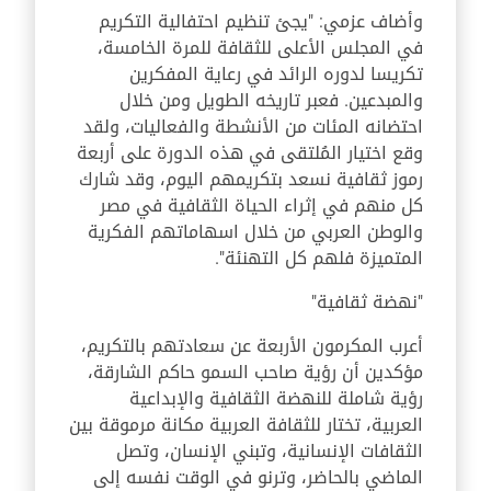
وأضاف عزمي: "يجئ تنظيم احتفالية التكريم
في المجلس الأعلى للثقافة للمرة الخامسة،
تكريسا لدوره الرائد في رعاية المفكرين
والمبدعين. فعبر تاريخه الطويل ومن خلال
احتضانه المئات من الأنشطة والفعاليات، ولقد
وقع اختيار المُلتقى في هذه الدورة على أربعة
رموز ثقافية نسعد بتكريمهم اليوم، وقد شارك
كل منهم في إثراء الحياة الثقافية في مصر
والوطن العربي من خلال اسهاماتهم الفكرية
المتميزة فلهم كل التهنئة".
"نهضة ثقافية"
أعرب المكرمون الأربعة عن سعادتهم بالتكريم،
مؤكدين أن رؤية صاحب السمو حاكم الشارقة،
رؤية شاملة للنهضة الثقافية والإبداعية
العربية، تختار للثقافة العربية مكانة مرموقة بين
الثقافات الإنسانية، وتبني الإنسان، وتصل
الماضي بالحاضر، وترنو في الوقت نفسه إلى