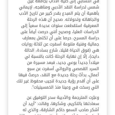
في انتسابي إلى كلية الآداب بجامعة عين
شمس لدراسة النقد الأدبي ومناهجه، لإيماني
بأهمية أن يلم المبدع بقدر كبير من تاريخ الأدب
واتجاهاته وتحولاته. صحيح أن هذه الرحلة
المعرفية استقطعت سنوات عديدة سعياً إلى
الدراسات العليا، وصحيح أنني حرصت أيضاً على
دراسة المسرح، حرصا على أن تكتمل بمعارف
جمالية وفنية متنوعة أسفرت عن ثلاثة روايات
هي (فوق الحياة قليلا، شارع بسادة، الحالة
دايت)، إلّا إن نهاية الرحلة كانت بالنسبة لي
ميلاداً جديداً بوعي جديد، فبعد مسيرة من
السرد القصصي والروائي أسفرت عن سبع
أعمال، بدأتُ رحلة جديدة مع النقد، حرصتُ فيها
على أن أقدم رؤية جديدة لنجيب محفوظ غير تلك
التي رسخت في وعينا منذ الخمسينيات".
وعبّرت المترجمة والأديبة سحر التوفيق عن
سعادتها بالتكريم، وشكرها، وقالت: "أريد أن
أشكر صاحب السمو حاكم الشارقة، والذي له