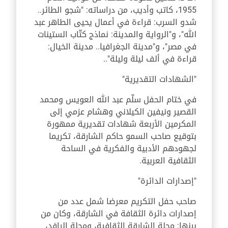
1955، كاتب وأديب، من دراساته: "شجو الطائر..
شدو السرب: قراءة في أعمال يحيى الطاهر عبد
الله"، و"الرواية والمدينة: نماذج كتّاب الستينات
في مصر"، و"مدينة الجغرافيا.. مدينة الخيال:
قراءة في ألف ليلة وليلة"..
"الشهادات التقديرية"
في ختام الحفل سلّم عبد الله العويس ومحمد
القصير ونيفين الكيلاني وهشام عزمي إلى
المكرمين الأربعة شهادات تقديرية ممهورة
بتوقيع صاحب السمو حاكم الشارقة، تكريما
لجهودهم الأدبية والفكرية في الساحة
الثقافية العربية.
"إصدارات الدائرة"
صاحب حفل التكريم معرضا شمل عدد من
إصدارات دائرة الثقافة في الشارقة، وكان من
بينها: مجلة الشارقة الثقافية، ومجلة الرافد،