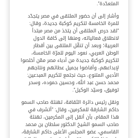
المتعدّدة".
وأشار إلى أن حضور الملتقى في مصر يتجدّد
للمرة الخامسة لتكريم كوكبة جديدة، وقال:
"لقد حرص الملتقى أن يتخذ من مصر مبتدأ
لانطلاق فعالياته، ومنها إلى كافة الدول
العربية؛ وبعد أن تنقّل الملتقى بين أقطار
الوطن العربي، نعود اليوم للمرّة الخامسة،
لتكريم كوكبة جديدة من أدباء مصر ممّن أخلصوا
لإبداعهم، وأفاضوا بجميل عطائهم ونتاجهم
الأدبي المتنوع، حيث نجتمع لتكريم المبدعين:
محمد حسن عبد الله، وحسين حموده، وسحر
توفيق، وسيّد الوكيل".
ونقل رئيس دائرة الثقافة، تهنئة صاحب السمو
حاكم الشارقة للمكرمين، وقال: "أتشرف في
هذا المقام، بأن أنقل إلى المكرمين، تهنئة
صاحب السمو الشيخ الدكتور سلطان بن محمد
القاسمي، عضو المجلس الأعلى حاكم الشارقة،