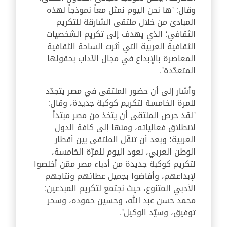
وقال: "ها نحن اليوم نمثل معاً نموذجاً لهذه
المبادئ من خلال ملتقى الشارقة للتكريم
الثقافي؛ الذي يهدف إلى تكريم الشخصيات
الثقافية العربية التي أثرت الساحة الثقافية
المعاصرة بالإبداع في مجال الآداب بحقولها
المتعدّدة".
وأشار إلى أن حضور الملتقى في مصر يتجدّد
للمرة الخامسة لتكريم كوكبة جديدة، وقال:
"لقد حرص الملتقى أن يتخذ من مصر مبتدأ
لانطلاق فعالياته، ومنها إلى كافة الدول
العربية؛ وبعد أن تنقّل الملتقى بين أقطار
الوطن العربي، نعود اليوم للمرّة الخامسة،
لتكريم كوكبة جديدة من أدباء مصر ممّن أخلصوا
لإبداعهم، وأفاضوا بجميل عطائهم ونتاجهم
الأدبي المتنوع، حيث نجتمع لتكريم المبدعين:
محمد حسن عبد الله، وحسين حموده، وسحر
توفيق، وسيّد الوكيل".