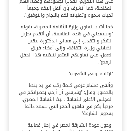
على هذا التكريم، تقديراً لجهودهم وعطاءاتهم
المخلصة، كما أتشرف بأن أنقل إليكم جميعاً
تحيات سموه وتمنياته لكم بالنجاح والتوفيق".
كما أشاد بتعاون وزارة الثقافة المصرية، بقوله:
"ويسعدني في هذه المناسبة، أن أتقدم بجزيل
الشكر والتقدير، إلى معالي الدكتورة نيڨين
الكيلاني وزيرة الثقافة، وإلى أعضاء فريق
العمل، على تعاونهم المثمر لتنظيم هذا الحفل
الرفيع".
"ارتقاء بوعي الشعوب"
وألقى هشام عزمي كلمة رحّب في بدايتها
بالحضور، وقال: "يُشرفني أن أرحب بحضراتكم في
المجلس الأعلى للثقافة ـ بيتُ الثقافة المصري.
مرحباً بكم في قاهرةِ الُمعز التي تسعد دائما
بقدوم الشارقة".
وحول عودة الشارقة لمصر في إطار فعالية