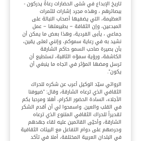
تاريخ الإبداع في شتى الحضارات رعاةً يدركون -
ببصائرهم ، وهذه مجرد إشارات للثمرات
العظيمة، التي يضفيها أصحاب النبالة على
المبدعين، وإن الثقافة – بطبيعتها – عمل
جماعي ، يأبى الفردية، وهذا بعض ما يمكن أن
نشيد به في رعاية سموكم، وإنني لعلى يقين،
بأن بصيرة صاحب السمو حاكم الشارقة
الكاشفة، ورؤية سموّه الثاقبة، تستطيع أن
ترسل ومضها المؤثر في اتجاه ما ينبغي أن
يكون".
الروائي سيّد الوكيل أعرب عن شكره للحراك
الثقافي الذي ترعاه الشارقة، وقال: "ضيوفنا
الأجلاء، السادة الحضور الكرام، أهلا ومرحبا بكم
في القلب والعين. واسمحوا لي أن أقدم الشكر
تقديراً للحراك الثقافي المتنوع الذي ترعاه
الشارقة، وأحيّى القائمين عليه لقاء جهدهم
وحرصهم على دوام التفاعل مع البيئات الثقافية
في البلدان العربية المختلفة، أملا في تأكد