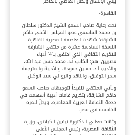
يبني الإنسان ويصل الماضي بالحاضر
القاهرة-
تحت رعاية صاحب السمو الشيخ الدكتور سلطان
بن محمد القاسمي عضو المجلس الأعلى حاكم
الشارقة؛ شهدت العاصمة المصرية القاهرة
النسخة السادسة عشرة من ملتقى الشارقة
للتكريم الثقافي الذي احتفى بـ"4" أدباء
مصريين، هم: الكاتب أ.د. محمد حسن عبد الله،
والأديب أ.د. حسين حمودة، والأديبة والمترجمة
سحر التوفيق، والناقد والروائي سيد الوكيل.
ويأتي الملتقى تنفيذاً لتوجيهات صاحب السمو
حاكم الشارقة، بتكريم قامات أدبية أسهمت في
خدمة الثقافة العربية المعاصرة، ويحلّ للمرة
الخامسة في مصر.
وثمّنت معالي الدكتورة نيفين الكيلاني، وزيرة
الثقافة المصرية، رئيس المجلس الأعلى