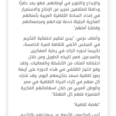
والإبداع والتنوير في أوطانهم، فهو يعد حافزًا
ودافعًا للمثقفين لمزيدٍ من الإنتاج والاستمرار
في إمداد الساحة الثقافية العربية بأعمالهم
الفكرية الجليلة خدمة لبلدانهم ومجتمعاتهم
وقضايا أمتهم".
وأضاف عزمي: "يجئ تنظيم احتفالية التكريم
في المجلس الأعلى للثقافة للمرة الخامسة،
تكريسا لدوره الرائد في رعاية المفكرين
والمبدعين. فعبر تاريخه الطويل ومن خلال
احتضانه المئات من الأنشطة والفعاليات، ولقد
وقع اختيار المُلتقى في هذه الدورة على أربعة
رموز ثقافية نسعد بتكريمهم اليوم، وقد شارك
كل منهم في إثراء الحياة الثقافية في مصر
والوطن العربي من خلال اسهاماتهم الفكرية
المتميزة فلهم كل التهنئة".
"نهضة ثقافية"
أعرب المكرمون الأربعة عن سعادتهم بالتكريم،