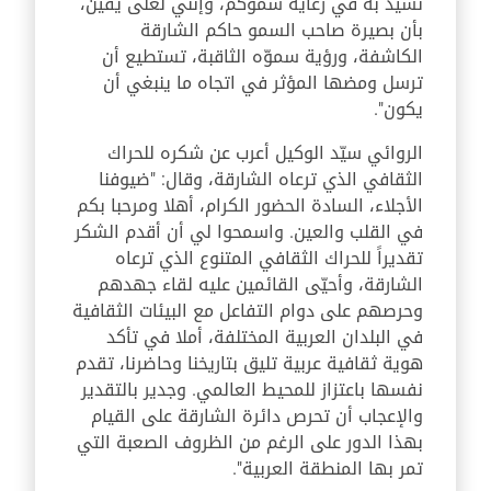
نشيد به في رعاية سموكم، وإنني لعلى يقين،
بأن بصيرة صاحب السمو حاكم الشارقة
الكاشفة، ورؤية سموّه الثاقبة، تستطيع أن
ترسل ومضها المؤثر في اتجاه ما ينبغي أن
يكون".
الروائي سيّد الوكيل أعرب عن شكره للحراك
الثقافي الذي ترعاه الشارقة، وقال: "ضيوفنا
الأجلاء، السادة الحضور الكرام، أهلا ومرحبا بكم
في القلب والعين. واسمحوا لي أن أقدم الشكر
تقديراً للحراك الثقافي المتنوع الذي ترعاه
الشارقة، وأحيّى القائمين عليه لقاء جهدهم
وحرصهم على دوام التفاعل مع البيئات الثقافية
في البلدان العربية المختلفة، أملا في تأكد
هوية ثقافية عربية تليق بتاريخنا وحاضرنا، تقدم
نفسها باعتزاز للمحيط العالمي. وجدير بالتقدير
والإعجاب أن تحرص دائرة الشارقة على القيام
بهذا الدور على الرغم من الظروف الصعبة التي
تمر بها المنطقة العربية".