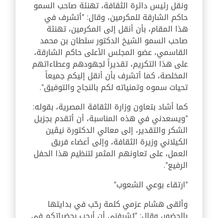
ونقل رئيس دائرة الثقافة، تهنئة صاحب السمو
حاكم الشارقة للمكرمين، وقال: "أتشرف في
هذا المقام، بأن أنقل إلى المكرمين، تهنئة
صاحب السمو الشيخ الدكتور سلطان بن محمد
القاسمي، عضو المجلس الأعلى حاكم الشارقة،
على هذا التكريم، تقديراً لجهودهم وعطاءاتهم
المخلصة، كما أتشرف بأن أنقل إليكم جميعاً
تحيات سموه وتمنياته لكم بالنجاح والتوفيق".
كما أشاد بتعاون وزارة الثقافة المصرية، بقوله:
"ويسعدني في هذه المناسبة، أن أتقدم بجزيل
الشكر والتقدير، إلى معالي الدكتورة نيڨين
الكيلاني وزيرة الثقافة، وإلى أعضاء فريق
العمل، على تعاونهم المثمر لتنظيم هذا الحفل
الرفيع".
"ارتقاء بوعي الشعوب"
وألقى هشام عزمي كلمة رحّب في بدايتها
بالحضور، وقال: "يُشرفني أن أرحب بحضراتكم في