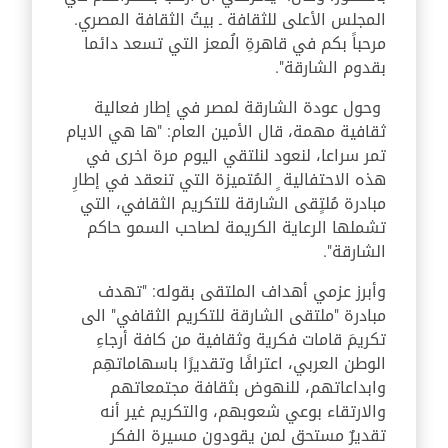
المجلس الأعلى للثقافة ـ بيتُ الثقافة المصري.
مرحباً بكم في قاهرةِ الُمعز التي تسعد دائما
بقدوم الشارقة".
وحول عودة الشارقة لمصر في إطار فعالية
ثقافية مهمة، قال الأمين العام: "ها هي الايام
تمر سراعا، لنعود لنلتقي اليوم مرة اخرى في
هذه الاحتفالية ٍ المُتميزة التي تنعقد في إطارِ
مبادرة مُلتٍقى الشارقة للتكريم الثقافي، التي
تشملها الرعاية الكريمة لصاحب السمو حاكم
الشارقة".
وأبرز عزمي أهداف الملتقى بقوله: "تهدف
مبادرة "ملتقى الشارقة للتكريم الثقافي" الى
تكريمَ قامات فكرية وثقافية من كافة أرجاءِ
الوطن العربي، اعترافًا وتقديرًا باسهاماتهِم
وابداعاتهم، للنهوض بثقافة مجتمعاتهم
والارتقاء بوعي شعوبهم، والتكريم غير أنه
تقديرٌ مستحق لمن يقودون مسيرة الفكر