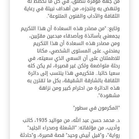
من جهة موقّرة تنطلق، في كل ما تخطط له
وتنهض به وتنجزه، من أهداف نبيلة في رعاية
الثقافة والآداب والفنون المتنوعة".
وتابع: "من مصادر هذه السعادة أن هذا التكريم
يجمعني بأساتذة وبأصدقاء مبدعين مقرّبين،
ومن مصادر هذه السعادة أن هذا التكريم
يمنحني، على المستوى الشخصي، مكانا
للاطمئنان على أن السعي الذي سعيته، في
رحلة متواضعة ولكن غير قصيرة، لم يكن كله
سعيا خائبا.. فتكريمي هذا ينتسب إلى دائرة
الثقافة بالشارقة الشقيقة، بكل ما تقترن به
هذه الدائرة من احترام كبير ومن نزاهة
مشهودة".
"المكرمون في سطور"
د. محمد حسن عبد الله، من مواليد 1935، كاتب
وأديب، من مؤلفاته: "الشعلة وصحراء الجليد"
رواية"، و"فيل أبيض وحيد" قصة قصيرة، و"حادثة