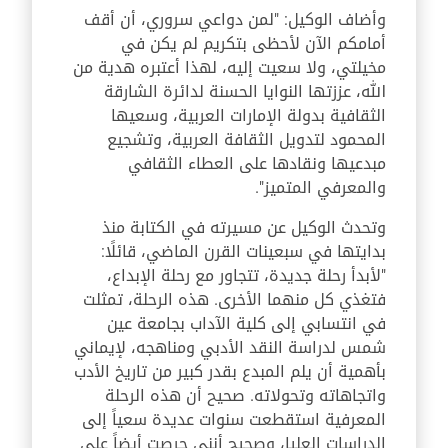
وأضاف الوكيل: "لمن دواعي سروري، أن أقف
أمامكم الآن لأحظى بتكريم لم يكن في
مخيلتي، ولا سعيت إليه، لهذا أعتبره هدية من
الله، عززتها النوايا الحسنة لدائرة الشارقة
الثقافية بدولة الإمارات العربية، وسعيها
المحمود لتدويل الثقافة العربية، وتشجيع
مبدعيها ونقادها على العطاء الثقافي
والمعرفي المتميز".
وتحدث الوكيل عن مسيرته في الكتابة منذ
بدايتها في سبعينات القرن الماضي، قائلًا:
"لأبدأ رحلة جديدة، تتجاور مع رحلة الإبداع،
فتغذي كل منهما الأخرى. هذه الرحلة، تمثلت
في انتسابي إلى كلية الآداب بجامعة عين
شمس لدراسة النقد الأدبي ومناهجه، لإيماني
بأهمية أن يلم المبدع بقدر كبير من تاريخ الأدب
واتجاهاته وتحولاته. صحيح أن هذه الرحلة
المعرفية استقطعت سنوات عديدة سعياً إلى
الدراسات العليا، وصحيح أنني حرصت أيضاً على