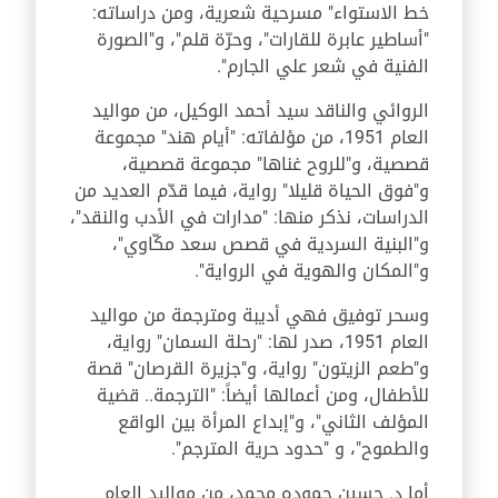
خط الاستواء" مسرحية شعرية، ومن دراساته:
"أساطير عابرة للقارات"، وحرّة قلم"، و"الصورة
الفنية في شعر علي الجارم".
الروائي والناقد سيد أحمد الوكيل، من مواليد
العام 1951، من مؤلفاته: "أيام هند" مجموعة
قصصية، و"للروح غناها" مجموعة قصصية،
و"فوق الحياة قليلا" رواية، فيما قدّم العديد من
الدراسات، نذكر منها: "مدارات في الأدب والنقد"،
و"البنية السردية في قصص سعد مكّاوي"،
و"المكان والهوية في الرواية".
وسحر توفيق فهي أديبة ومترجمة من مواليد
العام 1951، صدر لها: "رحلة السمان" رواية،
و"طعم الزيتون" رواية، و"جزيرة القرصان" قصة
للأطفال، ومن أعمالها أيضاً: "الترجمة.. قضية
المؤلف الثاني"، و"إبداع المرأة بين الواقع
والطموح"، و "حدود حرية المترجم".
أما د. حسين حموده محمد، من مواليد العام