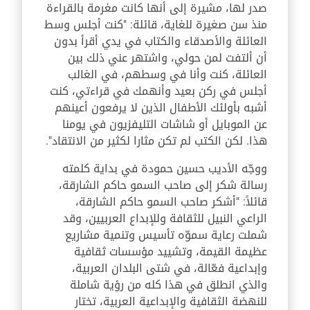
صدر لها، مشيرة إلى أنها كانت مغرمة بالقراءة
منذ سن صغيرة للغاية، قائلة: "كنت أجلس وسط
العائلة والأصدقاء والكتاب في يدي أقرأ بدون
أن ألتفت لمن حولي، واشتهر عني ذلك بين
العائلة، كنت وأنا في وسطهم، في الغالب
أجلس في ركن بعيد وأنهمك في قراءتي، كنت
أشبه بأولئك الأطفال الذين لا يرفعون أعينهم
عن الموبايل أو شاشات التليفزيون في يومنا
هذا. لكن الكتب لم تكن مثارا لكثير من الانتقاد".
ووجّه الأديب حسين حمودة في بداية كلمته
رسالة شكر إلى صاحب السمو حاكم الشارقة،
قائلاً: "أشكر صاحب السمو حاكم الشارقة،
الراعي النبيل للثقافة وللإبداع العربيين، وقد
شملت رعاية سموّه تأسيس وتنمية مشاريع
عظيمة القيمة، وتشييد مؤسسات ثقافية
وإبداعية فعّالة، في شتى البلدان العربية،
والذي انطلق في هذا كله من رؤية شاملة
للنهضة الثقافية والإبداعية العربية، تختار