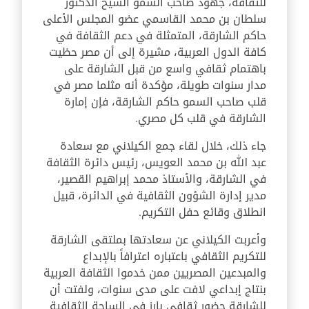
للثقافة، جهود صاحب السمو الشيخ الدكتور
سلطان بن محمد القاسمي عضو المجلس الأعلى
حاكم الشارقة، المتمثلة في دعم الثقافة في
كافة الدول العربية، مشيرة إلى أن مصر حظيت
باهتمام ثقافي واسع من قبل الشارقة على
مدار سنوات طويلة، مؤكدة أنه مثلما مصر في
قلب صاحب السمو حاكم الشارقة، فإن إمارة
الشارقة في قلب كل مصري.
جاء ذلك، خلال لقاء جمع الكيلاني مع سعادة
عبد الله بن محمد العويس، رئيس دائرة الثقافة
في الشارقة، والأستاذ محمد إبراهيم القصير،
مدير إدارة الشؤون الثقافية في الدائرة، قبيل
انطلاق وقائع حفل التكريم.
وأعربت الكيلاني عن سعادتها بملتقى الشارقة
للتكريم الثقافي باعتباره اعترافاً بالإبداع
والمبدعين المصريين ممن خدموا الثقافة العربية
بنتاج إبداعي لافت على مدى سنوات، ولفتت أن
للشارقة حضور ثقافي بارز في الساحة الثقافية