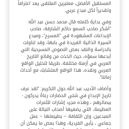
المستقبل الأفضل، معتبرين الملتقى يعد اعترافاً
وتقديراً لكل مبدع عربي.
وفي بداية كلمته قال محمد حسن عبد الله:
"أشكر صاحب السمو حاكم الشارقة، صاحب
الإبداعات المشهودة في "المسرح"، ومبدع
السيرة الذاتية الفريدة في بابها، وقد تناولت
بالدراسة والنقد بعض النصوص المسرحية التي
أبدعها سموّه، حيث اتخذت من وقائع التاريخ
العربي في أزمنة مختلفة، طريقا لتحليل الواقع
العربي ونقده، هذا الواقع المتشابك مع أحداث
زماننا".
وأضاف الأديب عبد الله حول التكريم: "لقد عرف
تاريخ الإبداع في شتى الحضارات رعاةً يدركون -
ببصائرهم ، وهذه مجرد إشارات للثمرات
العظيمة، التي يضفيها أصحاب النبالة على
المبدعين، وإن الثقافة – بطبيعتها – عمل
جماعي ، يأبى الفردية، وهذا بعض ما يمكن أن