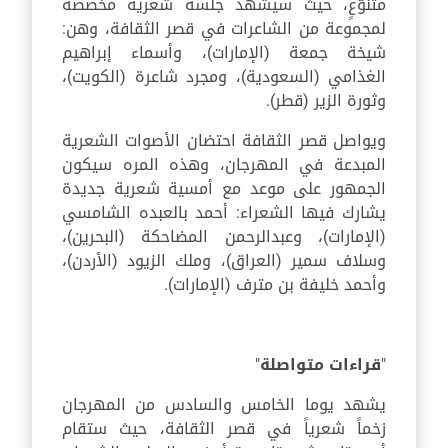
متنوّعٍ، حيث سيشهد جلسة شعرية مخصصة
لمجموعة من الشاعرات في قصر الثقافة، وهن:
شيخة جمعة (الإمارات)، وأسماء إبراهيم
الغذامي (السعودية)، ومجرد شاعرة (الكويت)،
وثورة الزير (قطر).
ويواصل قصر الثقافة احتضان الأصوات الشعرية
المبدعة في المهرجان، وهذه المره سيكون
الجمهور على موعد مع أمسية شعرية جديدة
يشارك فيها الشعراء: أحمد بالعبده الشامسي
(الإمارات)، وعبدالرحمن المضاحكة (البحرين)،
وسلاف سمير (العراق)، وملك الزيود (الأردن)،
وأحمد خليفة بن مترف (الإمارات).
"
قراءات متواصلة
"
يشهد يوما الخامس والسادس من المهرجان
زخماً شعرياً في قصر الثقافة، حيث ستقام