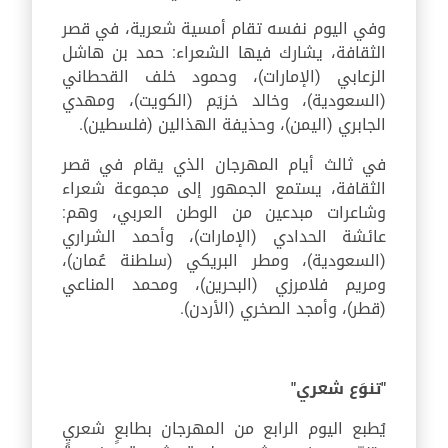
وفي اليوم نفسه تقام أمسية شعرية، في قصر
الثقافة، يشارك فيها الشعراء: حمد بن هاشل
الزعابي (الإمارات)، وحمود خلف القحطاني
(السعودية)، وخالد خزيَم (الكويت)، ومهدي
الجابري (اليمن)، وحذيفة الهذالين (فلسطين).
في ثالث أيام المهرجان الذي يقام في قصر
الثقافة، يستمع الجمهور إلى مجموعة شعراء
وشاعرات مبدعين من الوطن العربي، وهم:
عائشة الحدادي (الإمارات)، وأحمد الشراري
(السعودية)، ومطر البريكي (سلطنة عُمان)،
ومريم فلامرزي (البحرين)، ومحمد المناعي
(قطر)، وأمجد الصخري (الأردن).
"تنوَع شعري"
يُطبع اليوم الرابع من المهرجان بطابعٍ شعريٍ