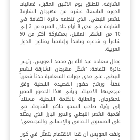
الشارقة، تنطلق يوم الاثنين المقبل، فعاليات
الدورة التاسعة عشرة من مهرجان الشارقة
للشعر النبطي، الذي تنظمه دائرة الثقافة في
الشارقة على مدى 8 أيام خلال الفترة من 3 إلى
10 من الشهر المقبل، بمشاركة أكثر من 60
شاعراً و شاعرة وناقداً وإعلامياً يمثلون الدول
العربية.
وقال سعادة عبد الله بن محمد العويس، رئيس
دائرة الثقافة: "شكّل مهرجان الشارقة للشعر
النبطي، على مدى دوراته المتعاقبة حدثاً شعرياً
لافتاً، ورسّخ حضور القصيدة النبطية وفق
مرجعيتها الأصيلة، ويأتي هذا الحضور المميز
للمهرجان، والعناية بالكلمة النبطية، مستنداً
إلى رؤية صاحب السمو حاكم الشارقة، في
أهمية الشعر النبطي والدور البارز الذي يمثّله
على المستوى الثقافي والإنساني والمجتمعي".
ولفت العويس أن هذا الاهتمام يتمثّل في كون