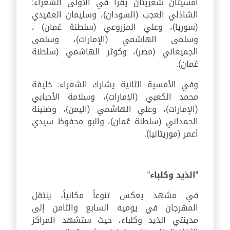
أمسيتان شعريتان يقرأ في الاولى الشعراء:
الشاذلي العجب (السودان)، وسليمان العقيدي
(سوريا)، وعلي المزروعي (سلطنة عُمان) ،
وسلمى الهاشمي (الإمارات)، وسلمى
الجميعاني (مصر)، وكوثر الهاشمي (سلطنة
عُمان).
وفي الأمسية الثانية يشارك الشعراء: خليفة
محمد الكعبي (الإمارات)، وسلامة الأحبابي
(الإمارات)، وعلي الهاشمي (اليمن)، وضنينة
الحمداني (سلطنة عُمان)، والبو محفوظ سيدي
أعمر (موريتانيا).
"الذيد وكلباء"
في مشهد يعكس تنوعاً مكانياً، ينتقل
المهرجان في يوميه السابع والثامن إلى
مدينتي الذيد وكلباء، حيث ستشهد المراكز