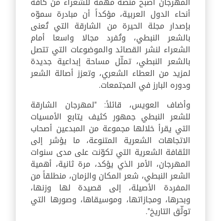
المهرجان أصبح منصة مهمة للشعراء من كافة
أنحاء الدول العربية، مؤكداً أن مبادرة سموّه
بإصدار مجلة الحيرة من الشارقة التي تُعنى
بالشعر النبطي، وتُفرد مجالا واسعا أمام
الشعراء لنشر القصائد والموضوعات التي تتصل
بالشعر النبطي، تمثّل مساحة إبداعية جديدة
لمزيد من العطاء الشعري، وتعزز أصالة الشعر
ودوره البارز في المجتمعات.
وأضاف العويس، قائلاً: "لمهرجان الشارقة
للشعر النبطي جمهور كثيف يتابع الأمسيات
التي يقرأ خلالها مجموعة من المبدعين أصحاب
الاتجاهات الشعرية المتنوعة، ما يؤشر إلى
الثقافة الشعرية التي تكوّنت على مدى سنوات
المهرجان، الأمر الذي يؤكد، مرة ثانية، أهمية
الشعر النبطي، شعر المكان والزمان، منطلقاً من
المفردة الأصيلة، إلى قصيدة لها وزنها،
وبحرها، ومجازاتها، وموسيقاها، وصورها التي
توثّق التاريخ".