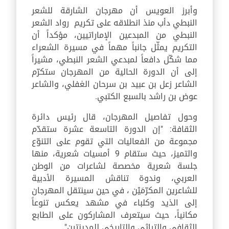
وأبرز العويس أن مهرجان الشارقة للشعر
النبطي دأب منذ انطلاقه على تكريم رواد الشعر
النبطي من المبدعين الإماراتيين، مؤكداً أن
التكريم يمثّل جانباً مهماً في مسيرة الشعراء
مما شكّل دافعاً لمبدعي الشعر النبطي، مشيراً
إلى أن الدورة الحالية من المهرجان ستكرّم
الشاعر زعل بن عبيد بن سرحان الغفلي، والشاعر
عوض بن راشد بالسبع الكتبي.
وحول تفاصيل المهرجان، قال رئيس دائرة
الثقافة: "إن الدورة التاسعة عشرة ستقدّم
مجموعة من الفعاليات التي تقوم على التنوّع
والتميز، حيث ستقام 9 أمسيات شعرية، منها
جلسة شعرية مخصصة لشاعرات من الوطن
العربي، وندوة تناقش المسيرة الأدبية
للشاعرين المكرّمَيْن ، في حين سينتقل المهرجان
إلى الذيد وكلباء في مشهد يعكس تنوعاً
مكانياً، حيث سيتعرف المشاركون على الطابع
الثقافي والتراثي والتاريخي للمدينتين".