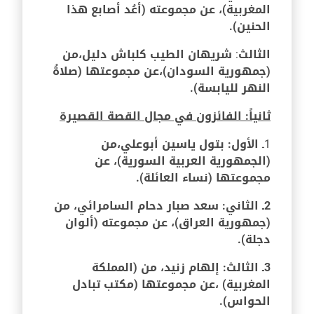
المغربية)، عن مجموعته (أعُد أصابع هذا
الحنين).
الثالث
:
شريهان الطيب كلباش دليل
،من
(جمهورية السودان)،عن مجموعتها (صلاةُ
النهر لليابسة)
.
ثانياً: الفائزون في مجال القصة القصيرة
1ـ
الأول:
بتول ياسين أبوعلي،
من
(الجمهورية العربية السورية)، عن
مجموعتها (نساء العائلة).
2ـ الثاني: سعد صبار دحام السامرائي، من
(جمهورية العراق)، عن مجموعته (ألوان
دجلة).
3ـ الثالث: إلهام زنيد، من (المملكة
المغربية) ،عن مجموعتها (مكتب تبادل
الحواس).