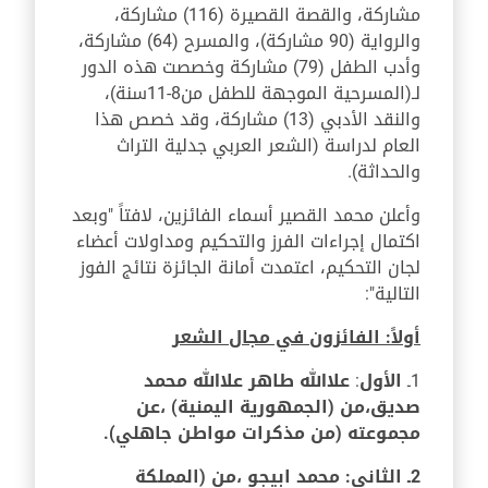
مشاركة، والقصة القصيرة (116) مشاركة،
والرواية (90 مشاركة)، والمسرح (64) مشاركة،
وأدب الطفل (79) مشاركة وخصصت هذه الدور
لـ(المسرحية الموجهة للطفل من8-11سنة)،
والنقد الأدبي (13) مشاركة، وقد خصص هذا
العام لدراسة (الشعر العربي جدلية التراث
والحداثة).
وأعلن محمد القصير أسماء الفائزين، لافتاً "وبعد
اكتمال إجراءات الفرز والتحكيم ومداولات أعضاء
لجان التحكيم، اعتمدت أمانة الجائزة نتائج الفوز
التالية":
أولاً:
الفائزون في مجال الشعر
1ـ
الأول
:
علاالله طاهر علاالله محمد
صديق
،من (الجمهورية اليمنية) ،عن
مجموعته (من مذكرات مواطن جاهلي).
2ـ الثاني: محمد ابيجو ،من (المملكة