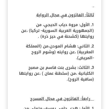
ثالثاً: الفائزون في مجال الرواية
1ـ الأول: مروة دياب الحيجي، من
(الجمهورية العربية السورية- تركيا) ،عن
روايتها (كشحنة في حيز ذرة) .
2ـ الثاني: هشام المودن،من (المملكة
المغربية) ،عن روايته (
وشوم الروح
-المريض
).
3ـ الثالث: بشرى بنت قاسم بن مصبح
الكلبانية ،من (سلطنة عمان ) ،عن روايتها
(ساقية الروح).
رابعاً: الفائزون في مجال المسرح
1ـ الأول: هدى حلمي يوسف متولي،من