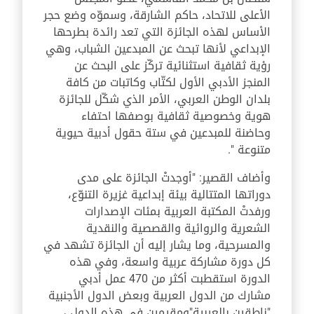
الأعلى للاتحاد، حاكم الشارقة، وسموّه وضع حجر
الأساس لهذه الجائزة التي تعد رائدة بطرحها
الإبداعي لأنها تبحث عن المبدعين الشباب، وهي
رؤية ثقافية استثنائية تركّز على البحث عن
المنجز الأدبي الأول لكتّاب وكاتبات من كافة
بلدان الوطن العربي، الأمر الذي شكّل للجائزة
هوية وخصوصية ثقافية بوصفها احتفاء
وحاضنة للمبدعين في ستة حقول أدبية حيوية
متنوعة ".
وأضاف القصير: "أوجدتْ الجائزة على مدى
دوراتها المتتالية بيئة إبداعية غزيرة التنوّع،
ورفدتْ المكتبة العربية بمئات الإصدارات
الشعرية والروائية والقصصية والنقدية
والمسرحية، وما يشار إليه أن الجائزة تشهد في
كل دورة مشاركة عربية واسعة، وفي هذه
الدورة استقطبت أكثر من 470 عمل أدبي
مشارك من الدول العربية وبعض الدول الأجنبية
"ناطقين بالعربية"ومقيمين في هذه الدول ،