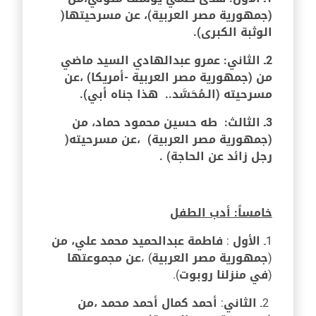
(جمهورية مصر العربية)، عن مسرحيتها(
الوثبة الكبرى).
2ـ الثاني:
عمرو عبدالهادي السيد ماضي
من (جمهورية مصر العربية -أمريكا) ،عن
مسرحيته (الـمُحَسَّد
.. هذا جناه أبي).
3ـ الثالث: طه حسين محمود حماد، من
(
جمهورية مصر العربية
) ،عن مسرحيته(
رجل زائد عن الحاجة) .
خامساً: أدب الطفل
1ـ
الأول
:
فاطمة عبدالحميد محمد علي،
من
(
جمهورية مصر العربية
) ،
عن مجموعتها
(
في منزلنا روبوت
).
2ـ
الثاني
:
أحمد كمال أحمد محمد ،من