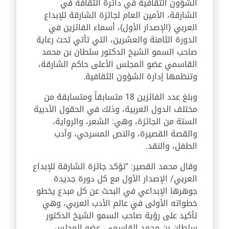
الشؤون الثقافية في دائرة الثقافة في
الشارقة، الأمين العام لجائزة الشارقة للإبداع
العربي (الإصدار الأول)، أسماء الفائزين في
الدورة الثامنة والعشرين، التي تأتي تحت رعاية
صاحب السمو الشيخ الدكتور سلطان بن محمد
القاسمي عضو المجلس الأعلى حاكم الشارقة،
وتنظمها إدارة الشؤون الثقافية.
وبلغ عدد الفائزين 18 متسابقاً ومتسابقة من
مختلف الدول العربية، وذلك في الحقول الأدبية
الستة من الجائزة، وهي: الشعر، والرواية،
والقصة القصيرة، والنص المسرحي، وأدب
الطفل، والنقد.
وقال محمد القصير: "تؤكد جائزة الشارقة للإبداع
العربي/ الإصدار الأول مع كل دورة جديدة
جوهرها الإبداعي في البحث عن كل مبدع يخطو
خطواته الأولى في عالم الأدب العربي، وهي
تأكيد على رؤية صاحب السمو الشيخ الدكتور
سلطان بن محمد القاسمي، عضو المجلس