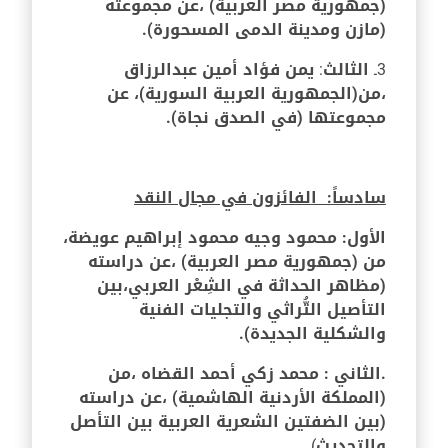
(جمهورية مصر العربية) ،عن مجموعته
(مازن ومدينة الدمى المسحورة).
3ـ
الثالث
:
يمن فؤاد أمين عبدالرزاق
،من
(الجمهورية العربية السورية)، عن
مجموعتها (في الصدق نجاة).
سادساً: الفائزون في مجال النقد
الأول: محمود وجيه محمود إبراهيم عويضة،
من (جمهورية مصر العربية) ،عن دراسته
(مظاهر الحداثة في الشِعْر العربي،
بين
التأصيل التُّراثي والتجليات الفنية
والشكلية الجديدة).
.
الثاني : محمد زكي أحمد القضاه ،
من
(المملكة الأردنية الهاشمية) ،عن دراسته
(
بين الضفتين الشعرية العربية بين التأصل
والتحديث
).