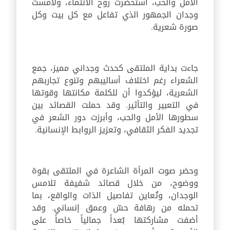
الأمل والحب، استحضرت روح الانتماء، ولامست
وجدان الجمهور الذي تفاعل مع كل بيت وكل
صورة شعرية.
جاءت بداية الملتقى كحدث وجداني مميز، جمع
الشعراء رغم اختلاف أساليبهم وتنوع تجاربهم
الشعرية، ليؤكدوا أن للكلمة مكانتها وقوتها
في التعبير والتأثير. وقد حملت القصائد بين
سطورها الأمل والحب، وأبرزت دور الشعر في
تجديد الفكر الثقافي، وتعزيز الروابط الإنسانية.
وحضر صوت المرأة الشاعرة في الملتقى بقوة
ووضوح، من خلال قصائد شفيفة تلامس
الوجدان، وتُعاين تفاصيل الذات والواقع، بما
تحمله من رهافة حسّ وعمق إنساني. وقد
أضفت مشاركتها بُعداً جمالياً خاصاً على