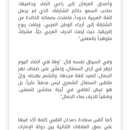
وأصدق العرفان إلى راعي الضاد وحاميها،
صاحب السمو حاكم الشارقة، الذي لم يجعل
للغة العربية حدوداً، فامتدت بصماته الخالدة من
الشارقة إلى أرجاء الوطن العربي، وبلغت ربوع
إفريقيا، حيث يُبعث الحرف العربي حيّاً، مشرقاً،
متوهجاً بالمعنى".
وفي السياق نفسه قال: "وها هي الضاد اليوم
تزهر في أرض السنغال، وتغنّي على ضفاف نهر
الجمال، لتعيد للغة مجدها، وللشعر بهجته. وإنّ
ملتقى السنغال الشعري ليس محفلاً عابراً، بل
هو غرسٌ ثقافي في تُربة عطشى للمعنى،
وسُقياً للحرف بماء الجمال".
كما ألقى سعادة حمدان النقبي كلمة أكد فيها
على عمق العلاقات الثنائية بين دولة الإمارات