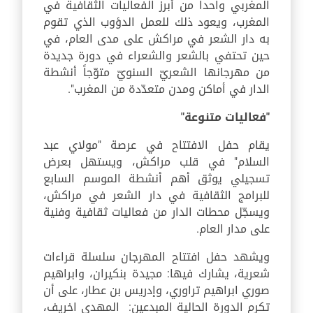
المغربي واحداً من أبرز الفعاليات الثقافية في
المغرب، ويعود ذلك للعمل الدؤوب الذي تقوم
به دار الشعر في مراكش على مدى العام، في
حين تحتفي بالشعر والشعراء في دورة جديدة
من مهرجانها الشعريّ السنويّ متوّجاً أنشطة
الدار في أماكن ومدن متعدّدة من المغرب".
"فعاليات متنوعة"
يقام حفل الافتتاح في عرصة "مولاي عبد
السلام" في قلب مراكش، ويستهل بعرض
تسجيلي يوثق أهم أنشطة الموسم السابع
للبرامج الثقافية في دار الشعر في مراكش،
ويسجّل محطات الدار من فعاليات ثقافية وفنية
على مدار العام.
ويشهد حفل افتتاح المهرجان سلسلة قراءات
شعرية، يشارك فيها: مجيدة بنكيران، وابراهيم
صوري ابراهيم تراوري، وإدريس بن عطار، على أن
تكرم الدورة الحالية المبدعين: المهدي اخريف،