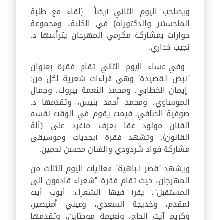
ويصاحب اليوم الثاني أيضاً (لقاء مع طلبة
الماجستير والدكتوراه) في الكلية، ومجموعة
حوارات بمشاركة مكرمي المهرجان يترأسها د.
نجيب خداري.
وفي مساء اليوم الثاني تقام فقرة بعنوان
"نبض القصيدة" وهي قراءات شعرية لكل من:
إيمان الخطابي، ومحمد النعمة بيروك، وجمال
الموساوي، ومحمد أحمد بنيس، وتقدمها د.
صوفية الصافي. فيمت يقوم في الوقت نفسه
الفنان مولود عقا بعزف منفرد على (آلة
القانون). وتشهد فقرة أبجديات وموسيقى
مشاركة فؤاد شردودي والفنان محسن لحمين.
ويشهد "قصر الباهية" فعاليات اليوم الثالث من
المهرجان، حيث تقام فقرة "شعراء قادمون إلى
المستقبل"، يقرأ فيها الشعراء: أيوب آيت
لمقدم، وخديجة السعدي، وعيني أمنيصير،
وكريم آيت الحاج، ونعيمة موحتاين، وتقدمها