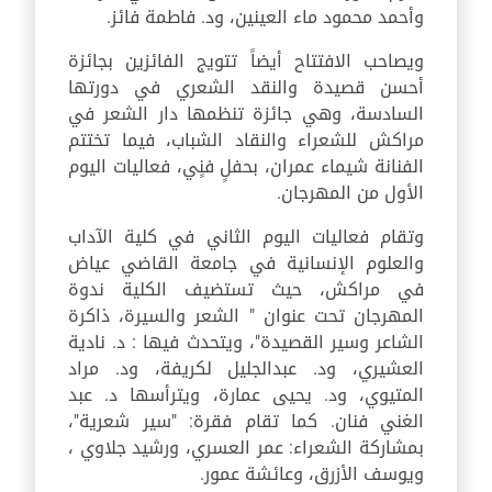
وأحمد محمود ماء العينين، ود. فاطمة فائز.
ويصاحب الافتتاح أيضاً تتويج الفائزين بجائزة
أحسن قصيدة والنقد الشعري في دورتها
السادسة، وهي جائزة تنظمها دار الشعر في
مراكش للشعراء والنقاد الشباب، فيما تختتم
الفنانة شيماء عمران، بحفلٍ فنٍي، فعاليات اليوم
الأول من المهرجان.
وتقام فعاليات اليوم الثاني في كلية الآداب
والعلوم الإنسانية في جامعة القاضي عياض
في مراكش، حيث تستضيف الكلية ندوة
المهرجان تحت عنوان " الشعر والسيرة، ذاكرة
الشاعر وسير القصيدة"، ويتحدث فيها : د. نادية
العشيري، ود. عبدالجليل لكريفة، ود. مراد
المتيوي، ود. يحيى عمارة، ويترأسها د. عبد
الغني فنان. كما تقام فقرة: "سير شعرية"،
بمشاركة الشعراء: عمر العسري، ورشيد جلاوي ،
ويوسف الأزرق، وعائشة عمور.