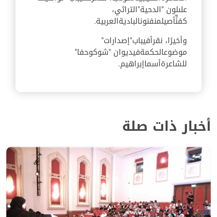
على
لون
"
الدحية"
التراثي
،
كفنٍّ
أصيل
من
فنون
البادية
العربية
.
وأخيرًا، نقرأ
في
باب
"إصدارات
"
موضوع
الحكمة
في
ديوان
"
شوك
وحفا
"
للشاعرة
أسما
إبراهيم
.
أخبار ذات صلة