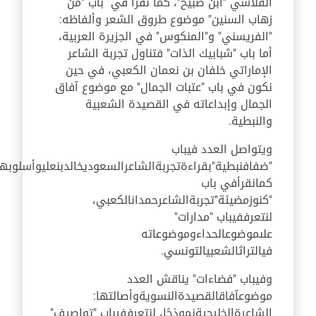
الفلاسي "ابن صبيح"، كما نقرأ في باب "من
زهاب السنين" موضوع طروق الشعر وألفاظه:
"الفريسني" و"المنكوس" في الجزيرة العربية،
أما باب "شبابيك الذات" فتناول تجربة الشاعر
الإماراتي خلفان بن نعمان الكعبي، في حين
نكون في باب "عتبات الجمال" مع موضوع آفاق
الجمال وإبداعاته في القصيدة الشعبية
والنبطية.
ويتواصل العدد في
باب
"
ضفاف
نبطية"
بقراءة
تجربة
الشاعر
السعودي
خالد
بن
علي
وأسلوبه
كما
نقرأ
في باب
"
كنوز
مضيئة"
تجربة
الشاعر
حمدان
الكعبي
،
لنتعرف
في
باب
"
مدارات
"
على
موضوع
الحداء
وموضوعاته
في
التراث
الشعبي
التونسي
.
وفي
باب
"
فضاءات
"
يناقش العدد
موضوع
آفاق
القصيدة
النسوية
وأصالتها
:
الشاعرة
الخليجية
نموذجًا
،
لنتعرف
في
باب
"
تواصيف
"