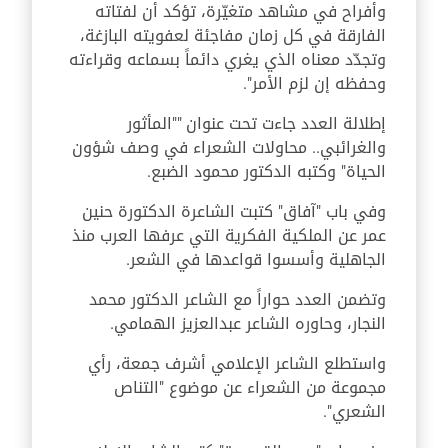
وأفراح في مشاهد متغيّرة، تؤكد أن لفتاته
الفارقة في كل زمان مفاجئة لعفويته البازغة،
وتجدّد معناه الذي يغري دائماً بسماعه وقراءته
وحفظه إن لزم الأمر".
إطلالة العدد جاءت تحت عنوان ""المأثور
والغرائبي.. محاولات الشعراء في وصف شؤون
الحياة" وكتبه الدكتور محمود الضبع.
وفي باب "آفاق" كتبت الشاعرة الدكتورة حنين
عمر عن الملكية الفكرية التي عرفها العرب منذ
الجاهلية وأسسوا قواعدها في الشعر.
وتضمن العدد حواراً مع الشاعر الدكتور محمد
النجار، وحاوره الشاعر عبدالعزيز الهمامي.
واستطلع الشاعر الإعلامي أشرف جمعة، رأي
مجموعة من الشعراء عن موضوع "التناص
الشعري".