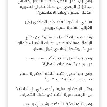
وفي باب "مدن القصيدة" كتب الشاعر الإعلامي
عبدالرزاق الربيعي، عن مدينة تطوان المغربية
"مدينة الشعراء وملاذ الأندلسيين".
أما في باب "حوار" فقد حاور الإعلامي زهير
الغزال، الشاعرة سمية دويفي.
وتنوعت فقرات "أصداء المعاني" بين بدائع
البلاغة، ومقتطفات من دعابات الشعراء، و"قالوا
في..."، وكتبها الإعلامي فواز الشعار.
وفي باب "مقال" كتب الدكتور محمد محمد
عيسى عن "المصاحبات اللفظية"
وفي باب "عصور" كتبت الباحثة الدكتورة سماح
حمدي عن "عليّة بنت المهدي"
وكتب الباحث نور سليمان أحمد، في باب "دلالات"
عن "الريف.. صورة النقاء في مخيلة الشعراء".
وفي "تأويلات" قرأ الدكتور رشيد الإدريسي،