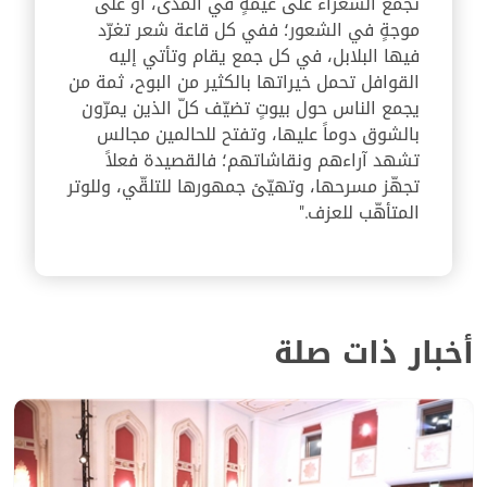
تجمع الشعراء على غيمةٍ في المدى، أو على
موجةٍ في الشعور؛ ففي كل قاعة شعر تغرّد
فيها البلابل، في كل جمع يقام وتأتي إليه
القوافل تحمل خيراتها بالكثير من البوح، ثمة من
يجمع الناس حول بيوتٍ تضيّف كلّ الذين يمرّون
بالشوق دوماً عليها، وتفتح للحالمين مجالس
تشهد آراءهم ونقاشاتهم؛ فالقصيدة فعلاً
تجهّز مسرحها، وتهيّئ جمهورها للتلقّي، وللوتر
المتأهّب للعزف."
أخبار ذات صلة