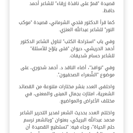
قصيدة "قمرٌ على نافذة زرقاء" للشاعر أحمد
حافظ.
كما قرأ الدكتور فتحي الشرماني، قصيدة "موكب
النور" للشاعر عبدالله العنزي.
وفي باب "استراحة الكتب" تناول الشاعر الدكتور
أحمد الحريشي، ديوان "فتى يلوّح للأسئلة"
للشاعر حسام شديفات.
وفي "نوافذ"، أضاء الناقد د. أحمد شحوري، على
موضوع "الشّعراء الصحفيون".
واحتفى العدد بنشر مختارات متنوعة من القصائد
الشعرية، امتازت بجمال المبنى والمعنى، في
مختلف الأغراض والمواضيع.
واختتم العدد بحديث الشعر لمدير التحرير الشاعر
محمد عبدالله البريكي، بعنوان "وبالشعر نرسم
حلم الحياة"، وجاء فيه: "تستطيع القصيدة أن