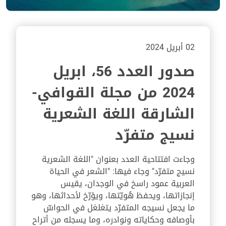
02 أبريل 2024
صدور العدد 56، ابريل
2024 من مجلة القوافي-
الشارقة اللغة الشعرية
نسيج متفرّد
وجاءت افتتاحية العدد بعنوان "اللغة الشعرية
نسيج متفرّد" وجاء فيها: "الشعر في الحياة
العربية عمود راسخ في الوجدان، يقيس
إنجازاتها، ويحفظ هُويّتها، ويؤرّخ لأحداثها، وهو
ما يجعل نسيجه المتفرّد يتغلغل في الحواسّ
بأوصافه وحكاياته ونوادره، وما يسجله من أتراح