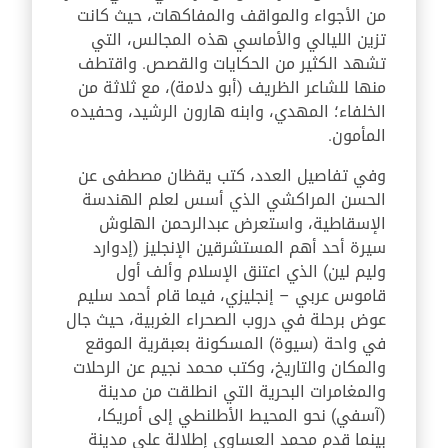
من الأجواء والمواقف والمفاكهات، حيث كانت
تزين الليالي والأماسي هذه المجالس، التي
تشهد الكثير من الحكايات والقصص. واقتطف
منها للشاعر الظريف (أبو دلامة)، مع ثلاثة من
الخلفاء؛ المهدي، وابنه هارون الرشيد، وحفيده
المأمون.
وفي تفاصيل العدد، كتب يقظان مصطفى عن
الحسن المراكشي الذي أسس لعلم الهندسة
الإسقاطية، واستعرض عبدالرحمن الهلوش
سيرة أحد أهم المستشرقين الإنجليز (إدوارد
وليم لين) الذي اعتنق الإسلام وألف أول
قاموس عربي – إنجليزي، فيما قام أحمد سليم
عوض برحلة في دروب الصحراء الغربية، حيث جال
في واحة (سيوة) المسكونة بعبقرية الموقع
والمكان والتاريخ، وكتب محمد نجيم عن الرحلات
والمغامرات البحرية التي انطلقت من مدينة
(آسفي) نحو المحيط الأطلنطي إلى أمريكا،
بينما قدم محمد العساوي إطلالة على مدينة