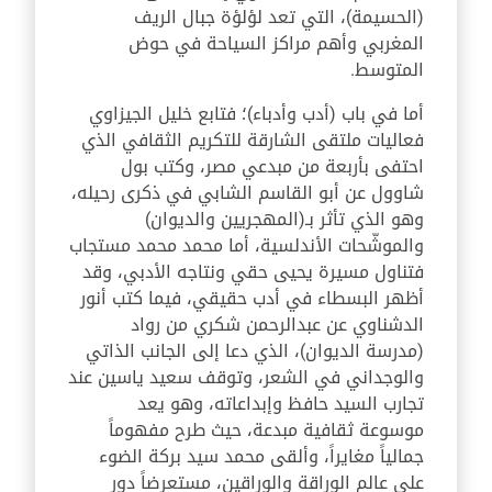
(الحسيمة)، التي تعد لؤلؤة جبال الريف
المغربي وأهم مراكز السياحة في حوض
المتوسط.
أما في باب (أدب وأدباء)؛ فتابع خليل الجيزاوي
فعاليات ملتقى الشارقة للتكريم الثقافي الذي
احتفى بأربعة من مبدعي مصر، وكتب بول
شاوول عن أبو القاسم الشابي في ذكرى رحيله،
وهو الذي تأثر بـ(المهجريين والديوان)
والموشّحات الأندلسية، أما محمد محمد مستجاب
فتناول مسيرة يحيى حقي ونتاجه الأدبي، وقد
أظهر البسطاء في أدب حقيقي، فيما كتب أنور
الدشناوي عن عبدالرحمن شكري من رواد
(مدرسة الديوان)، الذي دعا إلى الجانب الذاتي
والوجداني في الشعر، وتوقف سعيد ياسين عند
تجارب السيد حافظ وإبداعاته، وهو يعد
موسوعة ثقافية مبدعة، حيث طرح مفهوماً
جمالياً مغايراً، وألقى محمد سيد بركة الضوء
على عالم الوراقة والوراقين، مستعرضاً دور