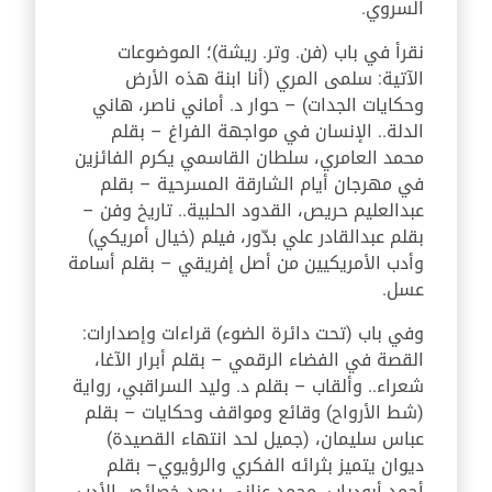
السروي.
نقرأ في باب (فن. وتر. ريشة)؛ الموضوعات
الآتية: سلمى المري (أنا ابنة هذه الأرض
وحكايات الجدات) – حوار د. أماني ناصر، هاني
الدلة.. الإنسان في مواجهة الفراغ – بقلم
محمد العامري، سلطان القاسمي يكرم الفائزين
في مهرجان أيام الشارقة المسرحية – بقلم
عبدالعليم حريص، القدود الحلبية.. تاريخ وفن –
بقلم عبدالقادر علي بدّور، فيلم (خيال أمريكي)
وأدب الأمريكيين من أصل إفريقي – بقلم أسامة
عسل.
وفي باب (تحت دائرة الضوء) قراءات وإصدارات:
القصة في الفضاء الرقمي – بقلم أبرار الآغا،
شعراء.. وألقاب – بقلم د. وليد السراقبي، رواية
(شط الأرواح) وقائع ومواقف وحكايات – بقلم
عباس سليمان، (جميل لحد انتهاء القصيدة)
ديوان يتميز بثرائه الفكري والرؤيوي– بقلم
أحمد أبودياب، محمد عناني يرصد خصائص الأدب