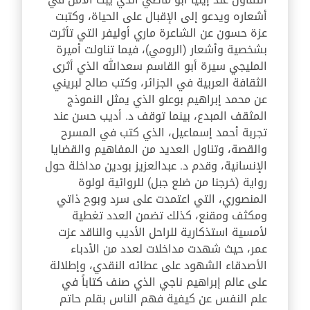
أشعاره ويدعو إلى الإقبال على الحياة، وكتبت
عزة حسون عن الشاعرة ماري أوليفر التي تأثرت
بشخصية وأشعار (الرومي)، فيما تناولت أميرة
المليجي سيرة أبو القاسم سعدالله الذي أثرى
الثقافة العربية في الجزائر، وكتب صالح لبريني
عن محمد إبراهيم بوعلو الذي يمثل النموذج
المثقف المبدع، بينما توقف د. أديب حسن عند
تجربة أحمد إسماعيل، الذي كتب في المسرح
والقصة، وتناول العديد من المفاهيم والقضايا
الإنسانية، وقدم د. عبدالعزيز بودين مداخلة حول
رواية (خرجنا من ضلع جبل) للروائية لولوة
المنصوري، التي اعتمدت على سرد وبوح ذاتي
ومكثف ومقنع، كذلك تضمن العدد تغطية
لأمسية استذكارية للراحل الأديب والناقد عزت
عمر، حيث شهدت مداخلات لعدد من الأدباء
الأصدقاء الشهود على عطائه النقدي، وإطلالة
على عالم إبراهيم ناجي الذي صنف كتاباً في
علم النفس عن كيفية فهم الناس بقلم حاتم