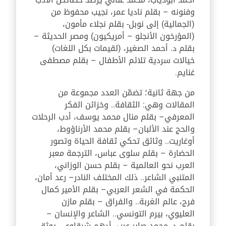
وفنونه – بقلم ناديا عمر، نجيب محفوظ من
(الجمالية) إلى نوبل- بقلم نجلاء مأمون،
(المؤرخون الأنجلو – أمريكيون) ومصر الحديثة –
بقلم د. أحمد الصغير، (لقيمات بكل اللغات)
خيالات سردية تلائم الأطفال – بقلم مصطفى
غنايم.
من جهة ثانية؛ تضمّن العدد مجموعة من
المقالات وهي: الثقافة.. وخزائن الفكر
المعرفي– بقلم منال محمد يوسف، أدب الرحلات
والحج عند الألبان– بقلم محمد الأرناؤوط،
أوغاريت.. وثائق تحكي ثقافة الحياة وتصور
الحضارة – بقلم سلوى عباس، الترجمة معبر
العرب نحو العالمية – بقلم حسن الوزاني،
المتنبي الشاعر.. ذلك المختلف النادر– رعد أمان،
الحكمة في الشعر العربي– بقلم الأمير كمال
فرج، عالم الغربة.. والفراق – بقلم مازن
العليوي، بيرم التونسي.. الشاعر والإنسان –
بقلم د. محمد صابر عرب، أدهم شرقاوي.. يوثق