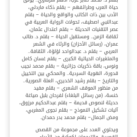
حياة العرب وطرائفهم – بقلم ذكاء ماردلي،
الأدب بين ذات الكاتب والواقع والحياة – بقلم
عبدالنبي اصطيف، تحولات الرواية العربية في
عصر التقنيات الحديثة – بقلم اعتدال عثمان،
ثقافة الزمن.. ومستقبل الحياة – بقلم د. طالب
عمران، (رسائل الأحزان) والرثاء في الشعر
العربي – بقلم د. عبدالواحد لؤلؤة، الثقافة..
والمتغيرات الحياتية الكبرى – بقلم غسان كامل
ونوس، باقة ذكريات جزائرية – بقلم محمد نجيب
قدورة، الهوية السردية.. والمحكي بين التخييل
والتاريخ – بقلم رشيد الخديري، العلة الصورية..
من منظور الموقف الشعري – بقلم مفيد
خنسة، (من رسائل البلغاء) لفرحان بلبل صياغة
حديثة لنصوص قديمة – بقلم عبدالحكيم مرزوق،
آليات تشكيل النموذج – بقلم نجوى المغربي،
ومض الجمال– بقلم محمد بدر حمدان.
ويحتوي العدد على مجموعة من القصص
القصيرة، والترجمات لكوكبة من الأدباء