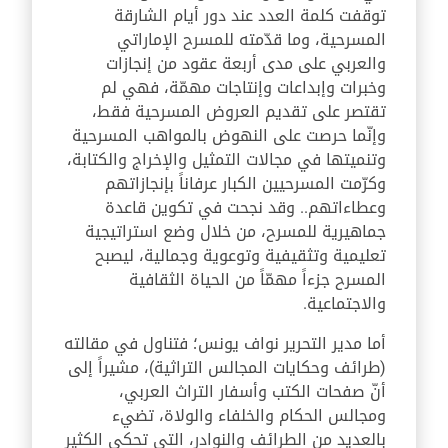
توقفت كلمة العدد عند دور أيام الشارقة
المسرحية، وما قدّمته للمسرح الإماراتي
والعربي على مدى أربعة عقود من إنجازات
وخبرات وإبداعات وإنتاجات مهمّة، فهي لم
تقتصر على تقديم العروض المسرحية فقط،
وإنّما حرصت على النهوض بالمواهب المسرحية
وتنميتها في مجالات التمثيل والإخراج والكتابة،
وكرّمت المسرحيين الكبار عرفاناً بإنجازاتهم
وعطاءاتهم.. وقد نجحت في تكوين قاعدة
جماهيرية للمسرح، من خلال وضع استراتيجية
تعليمية وتثقيفية وتوعوية وجمالية، ليصبح
المسرح جزءاً مهمّاً من الحياة الثقافية
والاجتماعية.
أما مدير التحرير نواف يونس؛ فتناول في مقالته
(طرائف وحكايات المجالس التراثية)، مشيراً إلى
أنّ صفحات الكتب وأسفار التراث العربي،
ومجالس الحكام والخلفاء والولاة، تضيء
بالعديد من الطرائف والنوادر، التي تحكي الكثير