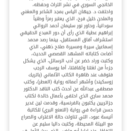
الخانجي السوري في نشر التراث وحفظه،
واحتفت د. جيهان الياس بمجد الشاعر والمغني
والملحن خليل فرح، الذي يعتبر رمزاً وطنياً
سودانياً، وحاور نور سليمان أحمد الروائي
إبراهيم عطية الذي رأى أن دور المبدع الحقيقي
استشراف آفاق المستقبل، بينما رصد محمد
إسماعيل سيرة ومسيرة صلاح ذهني، الذي
أضاءت كتاباته المشهد القصصي الحديث،
وكتبت وراد خضر عن أدب الرسائل، الذي يشكل
جزءاً من لغتنا وثقافتنا، أما يوسف الرجب
فتوقف عند ظاهرة الكاتب الألماني (باتريك
زوسكيند) وأشهر أعماله رواية (العطر)، وكتب
مصطفى عبدالله عن أحدث كتب الناقد الدكتور
محمد ساري الذي احتفى بأعمال خالدة لكتاب
جزائريين يكتبون بالفرنسية، وقدمت لين غدير
حسن قراءة في رواية (النعنع البري) للكاتبة
أنيسة عبود، التي تناولت حالة الاغتراب والصراع
مع البيئة المحيطة، وكتبت داليا سليم عن
التفاؤل عند إيليا أبو ماضي الذي يبث الأمل في