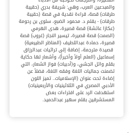
والمبدعين العرب، وهي: شريفة بدري (حقيبة
طرقات) قصة، قراءة نقدية في قصة (حقيبة
طرقات) - بقلم د. محمود الضبع، سلوى بن رحومة
(عكازا عائشة) قصة قصيرة، هدى الهرمي
(الصمت) قصة قصيرة، تيسير النجار (غروب) قصة
قصيرة، حمادة عبداللطيف (المناظر الطبيعية)
قصيدة مترجمة، إضافة إلى تراثيات عبدالرزاق
إسماعيل (العلم أولاً وأخيراً)، وأشعار لها حكاية
بقلم وائل الجشي، و(أدبيات) فواز الشعار، التي
تضمنت جماليات اللغة وفقه اللغة، فضلاً عن
إضاءة تحت عنوان (الإسلاميات.. تميز اللون
الأدبي المصري في الثلاثينيات والأربعينيات)
استهدفت الرد على افتراءات بعض
المستشرقين بقلم سهير عبدالحميد.