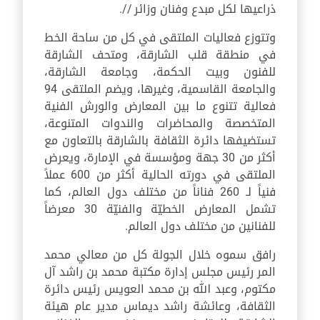
ذراعيها لكل مبدع وفنان وزائر //.
وتتوزع فعاليات الملتقى في كل من ساحة الخط
في منطقة قلب الشارقة، ومتحف الشارقة
للفنون وبيت الحكمة، وجامعة الشارقة،
والجامعة القاسمية، وغيرها، ويضم الملتقى 94
فعالية تتنوع ما بين المعارض والورش الفنية
المتخصصة والمحاضرات والندوات المتنوعة،
تستضيفها دائرة الثقافة بالشارقة بالتعاون مع
أكثر من 30 جهة ومؤسسة في الإمارة، ويعرض
الملتقى في دورته الحالية أكثر من 600 عملاً
فنياً لـ 260 فناناً من مختلف دول العالم، كما
تشمل المعارض الخطيّة والفنيّة 30 معرضاً
للفنانين من مختلف دول العالم.
رافق سموه خلال الجولة كل من معالي محمد
المر رئيس مجلس إدارة مكتبة محمد بن راشد آل
مكتوم، وعبد الله بن محمد العويس رئيس دائرة
الثقافة، وعائشة راشد ديماس مدير عام هيئة