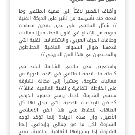
وأضاف القصير لافتاً إلى أهمية الملتقى وما
قدمه منذ تأسيسه من تأثير على الحركة الفنية
// شكّل الملتقى على مدى عقدين فضاءات
حيوية من الإبداع في فنون الخط، مبرزا جماليات
وطاقات الحرف العربي، والاشتغالات الفنية التي
قدمها طوال السنوات الماضية الخطاطون
والمختصون في هذا الفن التاريخي //.
واستعرض مدير ملتقى الشارقة للخط في
كلمته ما يقدمه الملتقى في هذه الدورة من
فعاليات متنوعة، ومشيراً إلى مكانة الشارقة
على الخارطة الثقافية والفنية العالمية، قائلاً //
ملتقى الشارقة للخط، يرسخ حضوره الدولي
كحاضن للإبداعات الخطية التي تبذل لها كل
الطاقات للحفاظ على هذا الفن الإسلامي
الأصيل، وإن هذه الريادة إنما تؤكد توجه
الشارقة لكل ما هو جمالي وإبداعي. إنها
الشارقة إذا بمنجزاتها الثقافية والفنية، تفتح