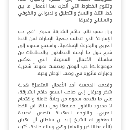
وتتنوع الخطوط التي أنجزت بها الأعمال ما بين
خط الثلث والنسخ والتعليق والديواني والكوفي
والسنبلي وغيرها.
وزار سمو نائب حاكم الشارقة معرض "في حب
الإمارات" الذي تنظمه جمعية الإمارات لفن الخط
العربي والزخرفة الإسلامية، واستمع سموه إلى
شرح حول ما أبدعه الخطاطون والخطاطات من
سلسلة الأعمال المتنوعة التي تعكس
موضوعاتها حب الوطن وتضمنت نصوصاً شعرية
وعبارات مأثورة في وصف الوطن وحبه.
وقدمت الجمعية أحد الأعمال المتميزة هدية
شكر وعرفان إلى صاحب السمو حاكم الشارقة،
على ما يقدمه سموه من رعايةً كاملة واهتمام
لا محدود بالفنون جميعها ومن بينها فن الخط
العربي، واللوحة المهداة تتضمن قصيدة
للمغفور له الشيخ زايد بن سلطان آل نهيان
(الله عطانا خير وانعام) وهي رسالة خالدة، كتبت