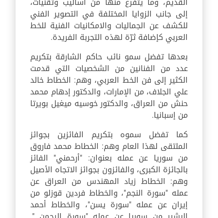
القديم، وما يتفرع منها من أساليب وتقنيات،
إلى جانب الزوايا المختلفة في التصوير الفني
للكشف عن الجماليات والامكانيات الفنية للخط
العربي كإضافة ثرّة لهذه التجربة الفريدة.
بعدها تفضل سمو نائب حاكم الشارقة بتكريم
عدد من الفنانين من الشخصيات التي قدمت
الكثير إلى فن الخط العربي، وهم: الخطاط خالد
علي الجلاف، من الإمارات، والدكتور إدهام محمد
حنش من العراق، والدكتور خوسيه ميغيل بويرتا
من إسبانيا.
كما تفضل سموه بتكريم الفائزين بجوائز
الملتقى لهذا العام وهم: الخطاط محمد فاروق
من سوريا عن عمله بعنوان: "أرحمني" الفائز
بالجائزة الكبرى، والفائزون بجوائز الاتجاه الأصيل
وهم: الخطاط زياد المهندس من العراق عن
عمله "سورة النجم"، والخطاط فردين قوزلو من
إيران عن عمله "سورة يسن"، والخطاط أحمد
البشير من سوريا عن عمله "سورة الرحمن ".