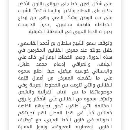
على شكل العين بخط جلي ديواني باللون الأخضر
دلالة على العطاء والخير، والرسالة تحثّ الشباب
على حب الوطن وشكر النعم، وهي من إبداع
الخطاطة فاطمة سالمين، إحدى الدارسات
بدورات الخط العربي في المنطقة الشرقية.
وتوقف سمو الشيخ سلطان بن أحمد القاسمي،
خلال جولته عند معرض الفنانين المكرمين في
هذه الدورة، وهم: الخطاط الإماراتي خالد علي
الجلاف، والعراقي إدهام محمد حنش،
والإسباني خوسيه ميغيل، حيث اطلع سموه
على ما يتضمنه المعرض من أعمال قيّمة
للفنانين والتي تنوعت بين الخطوط العربية وفي
موضوعاتها ما بين الآيات القرآنية والشعر،
وتعرّف سموه من الفنانين على الأفكار والرؤى
المختلفة التي أظهرت تطور تجاربهم الخاصة
كفنانين كبار في هذا المجال لهم تجربتهم
الطويلة في فنون الخط العربي، مع توظيف
الفنون المعمارية المعروفة، ورموز العمارة