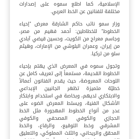
الإسلامية، كما اطلع سموه على إصدارات
مختلفة للفنانين عن الخط العربي.
وزار سمو نائب حاكم الشارقة معرض "إحياء
الخطوط" للخطاطين: أحمد فهيم من مصر،
وجاسم معراج من الكويت، وحسين قيضي آبادي
من إيران، وعمران البلوشي من الإمارات، وهيثم
سلو من تركيا.
وتجول سموه في المعرض الذي يهتم بإحياء
الخطوط القديمة، مستمعاً إلى تعريف كامل عن
اللوحات المعروضة، حيث يقدم الفنانون أعمالاً
خطيّة متميزة تظهر الجانبين الإبداعي
والابتكاري لديهم، وبخاصة في استخدام وابتكار
الأشكال الفنية، ويسلط المعرض الضوء على
عددٍ من أنواع الخطوط المهجورة مثل الخط
الحجازي والكوفي المصحفي والكوفي
المشرقي وخط التوقيع، والرقاع، والخط
المحقق والريحاني، والثلث المملوكي، والتعليق