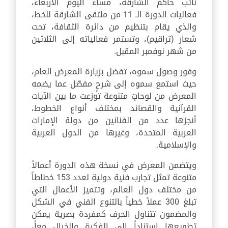
نائب حاكم الشارقة، مساء اليوم الأربعاء،
فعاليات الدورة الـ 11 من ملتقى الشارقة للخط،
والذي يقام بتنظيم من دائرة الثقافة، تحت
شعار (تراقيم)، وتستمر فعالياته إلى الثلاثين
من شهر نوفمبر المقبل.
وفور وصول سموه، تفضل بزيارة المعرض العام،
حيث استمع سموه إلى شرحٍ مفصّل عما يضمه
المعرض من لوحاتٍ متنوعة توزعت ما بين الآيات
القرآنية والقصائد بمختلف أنواع الخطوط،
أنجزها عدد من الفنانين من دولة الإمارات
العربية المتحدة، وغيرها من الدول العربية
والإسلامية.
ويتضمن المعرض في نسخة هذه الدورة أعمالاً
متنوعة تمثل تجارب فنية دولية لعدد 153 خطاطاً
من مختلف دول العالم، وتتميز الأعمال التي
تبلغ 300 عملاً خطياً بالتنوع الفني في الشكل
والمضمون تتناول الحرف كمفردة بصرية يمكن
تطويعها استناداً إلى الفكرة والخيال معاً،