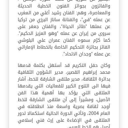
والفائزون بجوائز الفنون الخطية الحديثة
والمعاصرة، وهم: الفنان رشيد أغلي من المغرب
عن عمله "في"، والفنانة ساناز البرزي من تركيا
عن عملها "طائر الحياة"، والفنان جعفر على
سروى من إيران عن عمله "وهو العزيز الحكيم".
كما كرّم سموه الفنان عمران علي البلوشي
الفائز بجائزة التحكيم الخاصة بالخطاط الإماراتي
عن عمله "وجدان الاتحاد".
وكان حفل التكريم قد أستهل بكلمة قدمها
محمد إبراهيم القصير، مدير الشؤون الثقافية
بدائرة الثقافة، مدير ملتقى الشارقة للخط، أشار
فيها الى التنوع الكبير للفعاليات التي يقدمها
الملتقى التي يؤكد بها أهمية هذا الفن
الأصيل، ومشيراً إلى أن ملتقى الشارقة للخط
أوجد ثقافة بصرية واسعة منذ انطلاقته في
العام 2004، وتأتي الدورة الحالية استكمالا لدور
الملتقى في الإضاءة على إرث فني إسلامي
أصيل هو الخط العربي.