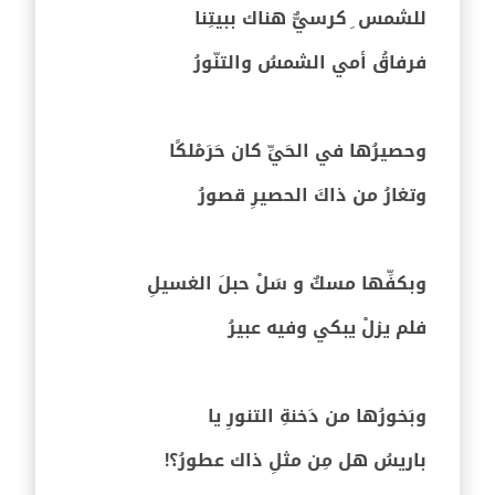
للشمس ِ كرسيٌّ هناك ببيتِنا
فرفاقُ أمي الشمسُ والتنّورُ
وحصيرُها في الحَيِّ كان حَرَمْلكًا
وتغارُ من ذاكَ الحصيرِ قصورُ
وبكفِّها مسكٌ و سَلْ حبلَ الغسيلِ
فلم يزلْ يبكي وفيه عبيرُ
وبَخورُها من دَخنةِ التنورِ يا
باريسُ هل مِن مثلِ ذاك عطورُ؟!