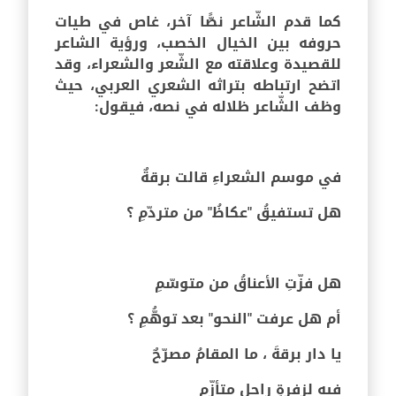
كما قدم الشّاعر نصًّا آخر، غاص في طيات
حروفه بين الخيال الخصب، ورؤية الشاعر
للقصيدة وعلاقته مع الشّعر والشعراء، وقد
اتضح ارتباطه بتراثه الشعري العربي، حيث
وظف الشّاعر ظلاله في نصه، فيقول:
في موسم الشعراءِ قالت برقةٌ
هل تستفيقُ "عكاظُ" من متردّمِ ؟
هل فزّتِ الأعناقُ من متوسّمِ
أم هل عرفت "النحو" بعد توهُّمِ ؟
يا دار برقةَ ، ما المقامُ مصرّحٌ
فيه لزفرةِ راحلٍ متأزّمِ