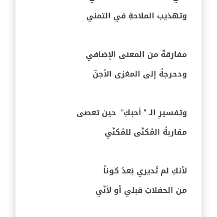
وتهذيب الملاحةِ في التمني
مفارقةٌ من المعنى الإضافي
ودحرجةٌ إلى المغزى الأجنّ
وتفسيرِ الـ " أحبكِ" حين تعصى
مقاربةُ المُكنّى للمُكنّي
لأنكِ لم تُديري بَعدُ كوناً
من الحفلاتِ قبلي أو لأنّي