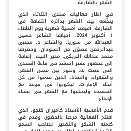
الشعر بالشارقة
في إطار فعاليات منتدى الثلاثاء الذي
ينظّمه بيت الشعر بدائرة الثقافة في
الشارقة، أقيمت أمسية شعرية يوم الثلاثاء
1 أكتوبر 2024، أحياها الشاعر حسين
العبدالله من سوريا، والشاعر د. مجتبى
عبدالرحمن مضوّي من السودان، وحضرها
محمد عبدالله البريكي، مدير البيت، إضافة
إلى جمهور غفير احتشد في قاعة المنتدى
التي غصت به، وتنوع بين محبي الشعر،
والشعراء، والنقاد، الذين قدموا من كل
أنحاء الإمارات، ليكونوا في موعد مع
القصيدة وليحلقوا مع الشعر في سماء
الإبداع.
قدم الأمسية الأستاذ كاميران كنجو، الذي
افتتح الفعالية مرحبا بالحضور، وقدم في
كلمته الشكر والتقدير لصاحب السمو