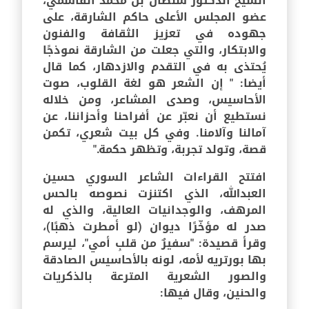
الشيخ الدكتور سلطان بن محمد القاسمي،
عضو المجلس الأعلى حاكم الشارقة، على
جهوده في تعزيز الثقافة والفنون
والابتكار، والتي جعلت من الشارقة نموذجًا
يُحتذى به في التقدم والازدهار، كما قال
أيضا: " إن الشعر هو لغة القلوب، صوت
الأحاسيس، وصدى المشاعر، ومن خلاله
نستطيع أن نعبّر عن أفراحنا وأحزاننا، عن
آمالنا وآلامنا. وفي كل بيت شعري، تكمن
قصة، وتولد تجربة، وتظهر حكمة."
افتتح القراءات الشاعر السوري حسين
العبدالله، الذي اكتنزت نصوصه بالحس
المرهف، والوجدانيات العالية، والذي له
صدر له مؤخّرًا ديوان (لو أمطرت ذهبًا)،
وقرأ قصيدة: "سفيرٌ من قلبِ أمي"، ليرسم
بها بورتريه لأمه، لونه بالأحاسيس الصادقة
والصور الشعرية المترعة بالذكريات
والحنين، وقال فيها: