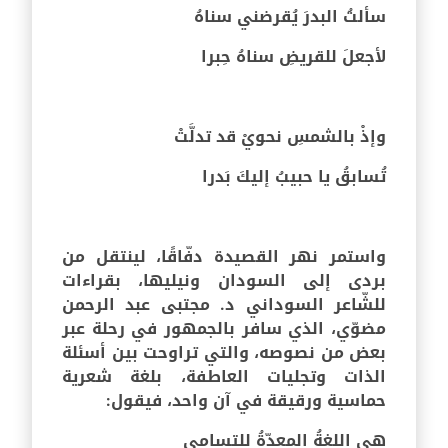
سألتُ البدرَ يُقرضني سناهُ
لأجعلَ للقريضِ سناهُ حِبرا
وإذْ بالشمسِ نحويْ قد تدلَّتْ
تُسابقُ يا حبيبُ إليكَ بَدرا
واستمر نهر القصيدة دفّاقًا، لينتقل من
بردى إلى السودان ونيليها، بقراءات
للشّاعر السوداني د. مجتبى عبد الرحمن
مضوّي، الذي سافر بالجمهور في رحلة عبر
بعض من نصوصه، والتي تراوحت بين أسئلة
الذات وتجليات العاطفة، بلغة شعرية
حماسية ورقيقة في آن واحد، فيقول:
هي اللغةُ المعدّةُ للتسامي