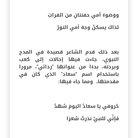
ووَضوءُ أمي حفنتانِ من الفراتِ
لذاكَ يسكنُ وجهَ أمي النورُ
بعد ذلك قدم الشاعر قصيدة في المدح
النبوي، جاءت فيها إحالات إلى كعب
وبردته، بدءًا من عنوانها "ردائي"، مرورا
باستخدام اسم "سعاد" الذي كان في
مقدمتها، ومما جاء فيها:
حُروفي يا سعادُ اليومَ شهدٌ
فَإنِّي للنبيِّ نذرتُ شِعرَا