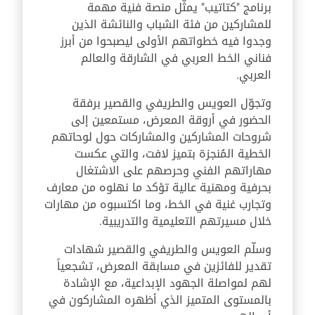
برنامج "كتاتيب" يمثّل منصة فنية مهمة
للمشاركين من فئة الشباب والنائشة الذين
وجدوا فيه خطواتهم الأولى ليصبحوا من أبرز
فناني الخط العربي في الشارقة والعالم
العربي.
وتجوّل العويس والطريفي والقصير برفقة
الحضور في أروقة المعرض، مستمعين إلى
شروحات المشاركين والمشاركات حول لوحاتهم
الخطية المُنجزة بتميز لافت، والتي عكست
مهاراتهم الفني وحرصهم على الاشتغال
بحرفية ومهنية عالية تؤكد ما نهلوه من معارف
وتجارب غنية في الخط، وما اكتسبوه من مهارات
خلال مسيرتهم التعليمية والتدريبية.
وسلّم العويس والطريفي والقصير شهادات
تقدير للفائزين في مسابقة المعرض، تشجعياً
لهم لمواصلة الجهود الإبداعية، مع الإشادة
بالمستوى المتميز الذي أظهره المشاركون في