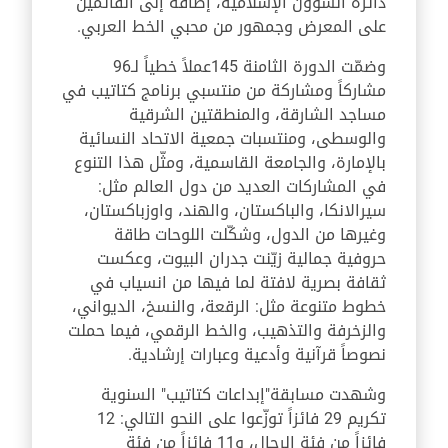
دائرة الشؤون الإسلامية، إضافة إلى القائمين
على المعرض وجمهور من محبي الخط العربي.
وضمّت الدورة الثامنة 145عملاً خطياً لـ96
مشاركاً ومشاركة من منتسبي برنامج كتاتيب في
مساجد الشارقة، والمنطقتين الشرقية
والوسطى، ومنتسبات جمعية الاتحاد النسائية
بالإمارة، والجامعة القاسمية، ومثّل هذا التنوع
في المشاركات العديد من دول العالم مثل:
سيرالانكا، والباكستان، والهند، واوزباكستان،
وغيرها من الدول، وشكّلت اللوحات طاقة
حروفية جمالية زيّنت جدران البيوت، وعكست
ثقافة بصرية لافتة لما فيها من انسياب في
خطوط متنوعة مثل: الرقعة، والنسخ، الديواني،
والزخرفة والتذهيب، والخط الرقمي، فيما حملت
نصوصاً قرآنية وأدعية وعبارات إرشادية.
وشهدت مسابقة"إبداعات كتاتيب" السنوية
تكريم 29 فائزاً توزّعوا على النحو التالي: 12
فائزاً من فئة الرجال، و11 فائزاً من فئة