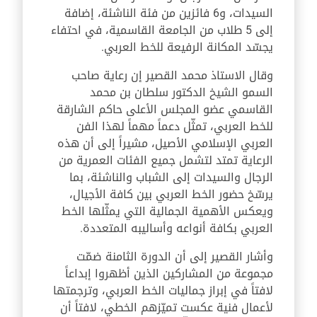
السيدات، و6 فائزين من فئة الناشئة، إضافة
إلى 5 طلاب من الجامعة القاسمية، في احتفاء
يجسّد المكانة الرفيعة للخط العربي.
وقال الاستاذ محمد القصير إن رعاية صاحب
السمو الشيخ الدكتور سلطان بن محمد
القاسمي عضو المجلس الأعلى حاكم الشارقة
للخط العربي، تمثّل دعماً مهماً لهذا الفن
العربي الإسلامي الأصيل، مشيراً إلى أن هذه
الرعاية تمتد لتشمل جميع الفئات العمرية من
الرجال والسيدات إلى الشباب والناشئة، بما
يرسّخ حضور الخط العربي بين كافة الأجيال،
ويعكس الأهمية الجمالية التي يمثّلها الخط
العربي بكافة أنواعه وأساليبه المتعددة.
وأشار القصير إلى أن الدورة الثامنة ضمّت
مجموعة من المشاركين الذين أظهروا إبداعاً
لافتاً في إبراز جماليات الخط العربي، وترجمتها
لأعمال فنية عكست تميّزهم الخطي، لافتاً أن