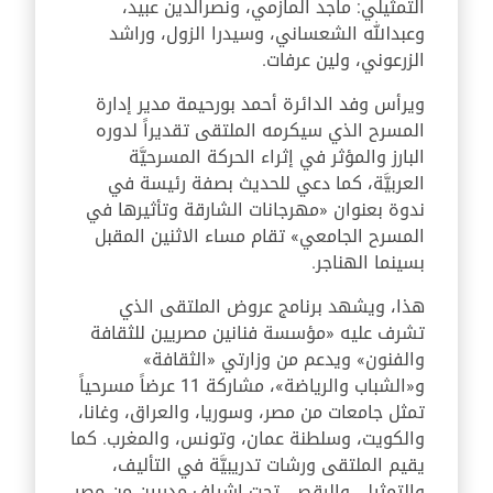
التمثيلي: ماجد المازمي، ونصرالدين عبيد،
وعبدالله الشعساني، وسيدرا الزول، وراشد
الزرعوني، ولين عرفات.
ويرأس وفد الدائرة أحمد بورحيمة مدير إدارة
المسرح الذي سيكرمه الملتقى تقديراً لدوره
البارز والمؤثر في إثراء الحركة المسرحيَّة
العربيَّة، كما دعي للحديث بصفة رئيسة في
ندوة بعنوان «مهرجانات الشارقة وتأثيرها في
المسرح الجامعي» تقام مساء الاثنين المقبل
بسينما الهناجر.
هذا، ويشهد برنامج عروض الملتقى الذي
تشرف عليه «مؤسسة فنانين مصريين للثقافة
والفنون» ويدعم من وزارتي «الثقافة»
و«الشباب والرياضة»، مشاركة 11 عرضاً مسرحياً
تمثل جامعات من مصر، وسوريا، والعراق، وغانا،
والكويت، وسلطنة عمان، وتونس، والمغرب. كما
يقيم الملتقى ورشات تدريبيَّة في التأليف،
والتمثيل، والرقص، تحت إشراف مدربين من مصر،