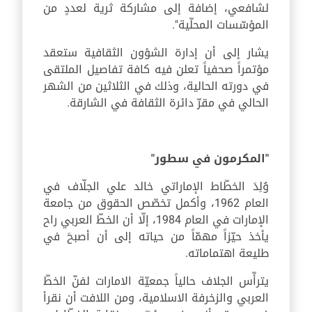
لشافعي، إضافة إلى مشاركة ثرية لعددٍ من
المؤسّسات المحلّية".
يشار إلى أن إدارة الشؤون الثقافية ستعقد
مؤتمراً صحفياً تعلن فيه كافة تفاصيل الملتقى
في دورته الحالية، وذلك في الثلاثين من الشهر
الحالي في مقرّ دائرة الثقافة في الشارقة.
"المكرمون في سطور"
وُلِدَ الخطّاط الإماراتي خالد علي الجلّاف في
العام 1962، وأكمل تخصّص الحقوق من جامعة
الإمارات في العام 1984، إلّا أن الخطّ العربي راح
يأخذ حيّزاً مهمّاً من حياته إلى أن أصبحَ في
طليعة اهتماماته.
يترأّس الجلاف حالياً جمعيّة الامارات لفنّ الخطّ
العربي والزخرفة الاسلامية، ومن اللافت أن نقرأ