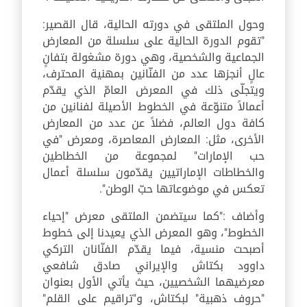
وحول الملتقى في دورته الحالية، قال القصير:
"تقوم الدورة الحالية على سلسلة من المعارض
الجماعية والشخصية، وهي دورة مشغولة بتفانٍ
عالٍ أنجزها عدد من الفنّانين بمهنية المحترف،
ويتجلّى ذلك في المعرض العامّ الذي يقدّم
أعمالاً متنوّعة في الخطوط الأصيلة لفنانين من
كافة دول العالم، فضلاً عن عدد من المعارض
الأخرى، مثل: المعارض المعاصرة، ومعرض "في
حب الإمارات" لمجموعة من الخطاطين
والخطاطات الإماراتيين يقدّمون سلسلة أعمال
تعكس في موضوعاتها حبّ الوطن".
وأضاف :"كما سيتضمن الملتقى معرض "إحياء
الخطوط"، وهو المعرض الذي يعيدنا إلى خطوط
أصبحت منسية، فيما يقدّم الفنّانان التركي
داوود بكتاش والإيراني صادق شافعي
معرضيهما الشخصيين، حيث يأتي الأول بعنوان
"حروف ذهبية" لبكتاش، و"تراقيم على القلم"