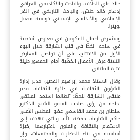
خالد علي الجلّاف، والباحث والأكاديمي العراقي
إدهام خالد حنش، والباحث التاريخي في الفن
الإسلامي والأندلسي الإسباني خوسيه ميغيل
بويترا.
وستُعرض أعمال المكرمين في معارض شخصية
في ساحة الخطّ في قلب الشارقة خلال اليوم
الأول من الافتتاح، على أن تواصل المعارض
الثلاثة عرض الأعمال الخطّية أمام الجمهور طيلة
فترة الملتقى.
وقال الاستاذ محمد إبراهيم القصير، مدير إدارة
الشؤون الثقافية في دائرة الثقافة، مدير
ملتقى الشارقة للخطّ: "لطالما استمد الملتقى
نجاحه من رؤى صاحب السمو الشيخ الدكتور
سلطان بن محمد القاسمي عضو المجلس الأعلى
حاكم الشارقة، حفظه الله، والتي تهدف إلى
الاهتمام بالثقافة والفنون باعتبارهما ركيزة
أساسية في بناء الحضارات والمجتمعات، وإن