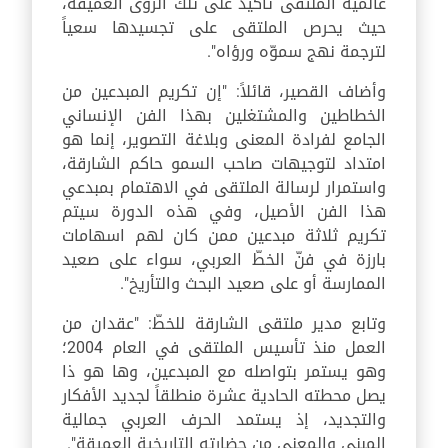
عالمية الملتقى تأكيد على تلك الرؤى العميقة،
حيث يحرص الملتقى على تجسيدها سعياً
لترجمة نهج سموّه ورؤاه".
وأضاف القصير، قائلاً: "إن تكريم المبدعين من
الخطاطين والمشتغلين بهذا الفن الإنساني
الجامع لفرادة المعنى وبلاغة التصوير، إنما هو
امتداد لتوجيهات صاحب السمو حاكم الشارقة،
واستمرار لرسالة الملتقى في الاهتمام بمبدعي
هذا الفن الأصيل، وفي هذه الدورة سيتم
تكريم ثلاثة مبدعين ممن كان لهم اسهامات
بارزة في فنّ الخطّ العربي، سواء على صعيد
الممارسة أو على صعيد البحث والتأريخ".
وتابع مدير ملتقى الشارقة للخطّ: "عقدان من
العمل منذ تأسيس الملتقى في العام 2004؛
وهو يستمر بتواصله مع المبدعين، وها هو ذا
يصل محطته الحادية عشرة منطلقاً لجديد الأفكار
والتجديد، إذ يستمد الحرف العربي جمالية
المبنى والمعنى من حضارته التاريخية العميقة".