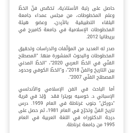
حاصل على رتبة الأستاذية، تخصّص فنّ الخطّ
وعلم المخطوطات، من مجلس عمداء جامعة
البلقاء التطبيقية بالأردن، وعضو هيئة
المخطوطات الإسلامية في جامعة كامبرج في
بريطانيا 2012.
صدر له العديد من المؤلّفات والدراسات وتحقيق
المخطوطات والبحوث المنشورة منها: "المصطلح
الفنّي في الخطّ العربي 2020"، "الخطّ المدني
بين التاريخ والفنّ 2018"، و"الخطّ الكوفي وحدود
المصطلح الفنّي 2007".
أما الباحث في الفن الإسلامي والأندلسي
الإسباني د. خوسيه بويترا فقد وُلِدَ في قرية
"دوركل" جنوب غرناطة في العام 1959. درس
تاريخ الفنّ وتخرّج في العام 1981، ثم حصل على
درجة الدكتوراه في اللغة العربية في العام
1995 من جامعة غرناطة.