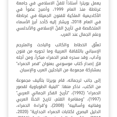
يعمل بويترا أستاذاً للفنّ الاسلامي في جامعة
غرناطة منذ العام 1999، وأصبح عضواً في
الأكاديمية الملكية للفنون الجميلة في غرناطة
في العام 2018، ويشار إليه كأحد أبرز الأسماء
المتخصّصة في تأريخ الفنّ الإسلامي والأندلسي
وعلم الجمال عند العرب.
تعلّق الخطاط والكاتب والباحث والمترجم
الإسباني بالثقافة العربية وما تحويه من فنون
وآداب، وقد سحره قصر الحمراء مبكراً، ومن أجله
قرّر إصدار كتاب موسوعي بعنوان "قصر الحمراء"
بمشاركة مجموعة من الباحثين العرب والإسبان.
إلى جانب ترجماته، قام بويرتا بتأليف مجموعة
من الكتب، نذكر منها: "البنية الطوباوية لقصور
الحمراء" (1992)، "تأريخ الفكر الجمالي العربي"
(1997)، "ومغامرة القلم، تاريخ الخطّ العربي
وفنانيه وأساليبه" (2008)، و"قراءة الحمراء،
الدليل البصري لكتابات الحمراء الجدارية" (2020،