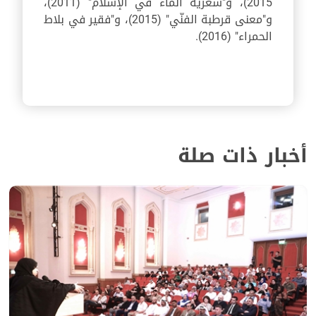
2015)، و"شعرية الماء في الإسلام" (2011)،
و"معنى قرطبة الفنّي" (2015)، و"فقير في بلاط
الحمراء" (2016).
أخبار ذات صلة