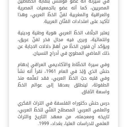
في سيرته أنه عضو مؤسّس بنقابة الخطّاطين
المصريين، كما أنه عضو بالجمعيات المصرية
والعراقية والمغربية لفنّ الخطّ العربي، وهذا
تأكيد على امتدادات الفنّان العربية.
يَعتبر الجلّاف الخطّ العربي هوية وطنية ودينية
وانتمائية، ويرى فيه مجال فخر لفنّ عريق،
ويؤكد أن فنون الخطّ من أهمّ دلالات الاجابة عن
ذلك الماضي المطويّ في أدراج النسيان.
وفي سيرة الخطّاط والأكاديمي العراقي إدهام
حنش الذي وُلِدَ في العام 1961، نقرأ أنه نشأ
وفي قلبه حبّ الخطّ العربي، فقد تعلّمه منذ
الطفولة، لينطلق بعدها إلى عوالم الخطّ
واسعة الآفاق.
درس حنش دكتوراه الفلسفة في التراث الفكري
والعلمي العربي: المصطلح الفنّي للخطّ العربي،
تاريخه ومعجمته، من معهد التاريخ والتراث
العلمي للدراسات العليا، بغداد، 1999.