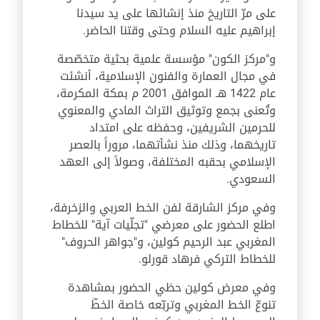
على مرّ التاريخ منذ إنشائها على يد سيدنا
إبراهيم عليه السلام وحتى وقتنا الحاضر.
و"مركز الكون" مؤسسة علمية بحثية متخصّصة
في مجال العمارة والفنون الإسلامية، أنشئت
عام 1422 هـ الموافق 2001 م بمكة المكرمة،
وتُعنى بجمع وتوثيق التراث المادي والمعنوي
للحرمين الشريفين، وحفظه على امتداد
تاريخهما، وذلك منذ نشأتهما، مروراً بالعصر
الإسلامي بحقبه المختلفة، وصولاً إلى العهد
السعودي.
وفي مركز الشارقة لفن الخط العربي والزخرفة،
اطلع الحضور على معرضي "تجلّيات آية" للخطاط
المغربي عبد الرحيم كولين، و"جواهر الحروف"
للخطاط التركي فرهاد قورلو.
وفي معرض كولين حظي الحضور بمشاهدة
تنوعّ الخط المغربي وتربّعه خاصة الخطّ