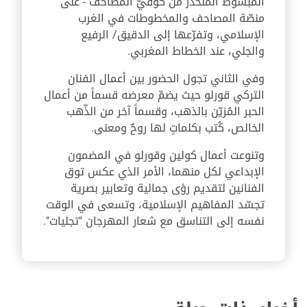
المبسوط المنحدر من كوفيّ المصاحف - على
منصّة المصاحف والمخطوطات في الغرب
الإسلامي، وتفرّعها إلى الدقيق/ الرفيع
والجلي، عند الخطاط المغربي.
وفي الثاني تجول الحضور بين أعمال الفنان
التركي قورلو حيث يضمّ معرضه قسماً من أعمال
الحبر المُزيّن بالذهب، وقسماً آخر من الذّهب
الخالص، كُتب بكلماتٍ لها روحٌ ومعنى.
وتنوعت أعمال كولين وقورلو في المضمون
الإبداعي لكل منهما، الأمر الذي عكس توق
الفنانين لتقديم رؤى جمالية وتعابير بصرية
تجسّد المفاهيم الإسلامية، وتسعى في الوقت
نفسه إلى التناسق مع شعار المهرجان "تجليات".