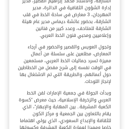
الشارقة، والأستاذ محمد إبراهيم القصير، مدير
إدارة الشؤون الثقافية في الدائرة، مدير
المهرجان، 3 معارض في ساحة الخط في قلب
الشارقة، بحضور عائشة ديماس مدير عام هيئة
الشارقة للمتاحف، وعدد كبير من فنانين
وإعلاميين ومحبي فنون الخط العربي.
وتجول العويس والقصير والحضور في أرجاء
المعارض، مطلعين على سلسلة من أعمال
مميزة تسرد جماليات الخط العربي، مستمعين
في الوقت نفسه إلى شرح مفصل من الخطاطين
حول أعمالهم، والطريقة التي تم الاشتغال بها
لإنجاز اللوحات.
وبدأت الجولة في جمعية الإمارات لفن الخط
العربي والزخرفة الإسلامية، حيث معرض "كسوة
الكعبة المشرفة.. بين المهابة والإبهار"، الذي
يقام بالتعاون بين الجمعية و مركز الكون
للثقافة والإبداع السعودي، الذي يولي اهتماما
خاصا ومميزا لعمارة الكعبة المشرفة وكسوتها