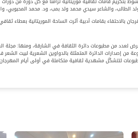
شوط بتكريم قامات ثقافية موريتانية تزامناً مع كل دورة من دورا
رجان بالاحتفاء بقامات أدبية أثرت الساحة الموريتانية بعطاء ثقافي 
رض لعدد من مطبوعات دائرة الثقافة في الشارقة، ومنها: مجلة الشا
ة من إصدارات الدائرة المتمثلة بالدواوين الشعرية لبيت الشعر
طبوعات لتتشكّل مشهدية ثقافية متكاملة في أولى أيام المهرجان.