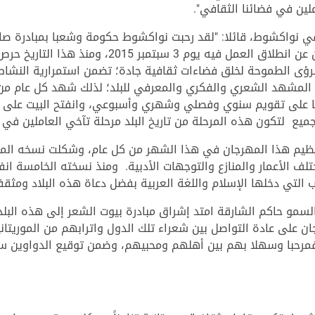
علين في فضائنا الثقافي".
في نواكشوط، قائلا: "لقد رحبت نواكشوط حكومة وشعبا بمبادرة صا
بيوتها بيت الشعر في نواكشوط الذي أعلن عن انطلاق 
الرؤى الطموحة لخلق فضاءات ثقافية جادة؛ تضمن استمرارية النشاط
المشهد الشعري والفكري والمعرفي للبلد؛ لذلك شهد كل عام من ال
ا على تقويم سنوي وفصلي وشهري وأسبوعي، وانفتح البيت على جمي
جميع لتكون هذه المرحلة من تاريخ البلد مرحلة تآخي العاملين في 
نظيم هذا المهرجان في هذا الشهر من كل عام، وشكلت نسخه المت
لف الأعمار والمنازع والتوجهات الأدبية. ومنذ نسخته الخامسة ان
التي دخلها الإسلام واللغة العربية بفضل دعاة هذه البلاد ومثقف
السمو حاكم الشارقة امتد إشراق مبادرة بيوت الشعر إلى هذه الب
ان على عادة التواصل بين شعراء تلك الدول واترابهم من الموريتا
ا فمرحبا وسهلا بهم بين أهلهم ومحبيهم، وضمن توقيع الدواوين 