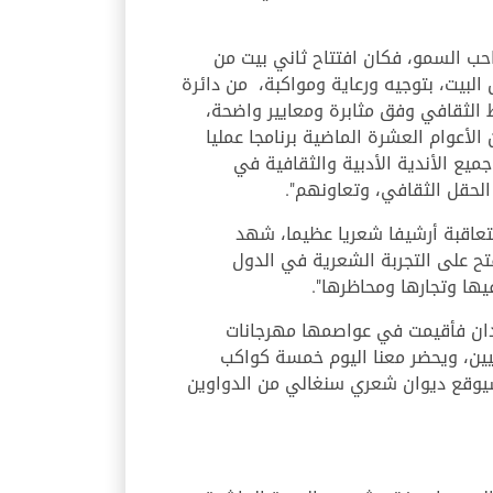
حب السمو، فكان افتتاح ثاني بيت من
العمل فيه يوم 3 سبتمبر 2015، ومنذ هذا التاريخ حرص البيت، بتوجيه ورعاية ومواكبة، من دائرة
 الثقافي وفق مثابرة ومعايير واضحة،
أعوام العشرة الماضية برنامجا عمليا
ع الأندية الأدبية والثقافية في
الحقل الثقافي، وتعاونهم".
عاقبة أرشيفا شعريا عظيما، شهد
فتح على التجربة الشعرية في الدول
يها وتجارها ومحاظرها".
لدان فأقيمت في عواصمها مهرجانات
نيين، ويحضر معنا اليوم خمسة كواكب
سيوقع ديوان شعري سنغالي من الدواوين