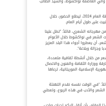
سن والي العاصمة نواكشوط، والسيد الطالب
بدأت وقائع حفل الافتتاح بعرض وثائقي مسجّل، انتقل بالحضور عبر رحلة زمنية لمجريات عام من فعاليات وأنشطة العام 2024، ليطلع الحضور، خلال
بيت على طول أيام العام.
مهرجانه الشعري، قائلاً: "تطل علينا
ت الشعر في نواكشوط خلال الأعوام
عر، أن يعطروا أجواء هذا البلد العزيز
 وجزالة وبلاغة".
الشعر من خلال أنشطة ثقافية متعددة،
رقة ووزارة الثقافة والفنون والاتصال
ورية الإسلامية الموريتانية، ترعاها
ئلاً: "في الوقت نفسه نقدم التهنئة
 الشعر والأدب في هذه الربوع، وتعطي
 المقام، بأن أنقل إليكم تحيات صاحب