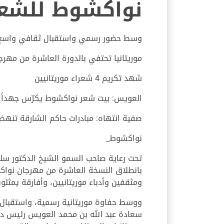
نواكشوط للشعر
وسط حضور رسمي واستقبال ثقافي واسع
موريتانيا تحتفي بالدورة العاشرة من مهر
شهد تكريم 4 شعراء موريتانيين
العويس: بيت شعر نواكشوط يكرّس جهداً ثقاف
صفية انتهاه: مبادرات حاكم الشارقة تنهض 
نواكشوط_
تحت رعاية صاحب السمو الشيخ الدكتور سلط
ومثقفين وأدباء موريتانيين، وأفارقة يمثلون
ووسط حفاوة موريتانية رسمية، واستقبال 
سعادة عبد الله بن محمد العويس رئيس دا