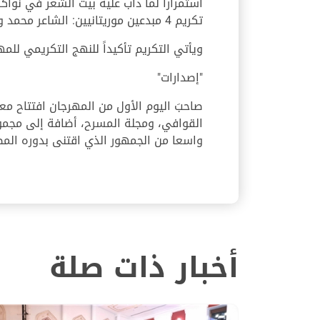
استمرارا لما دأب عليه بيت الشعر في نواك
تكريم 4 مبدعين موريتانيين: الشاعر محمد ولد الطالب، والشاعر سيدي محمد ولد بمب، ود. محمد المحبوبي، والشاعر والاعلامي أبو بكر المامي.
ويأتي التكريم تأكيداً للنهج التكريمي للمه
"إصدارات"
صاحبَ اليوم الأول من المهرجان افتتاح مع
القوافي، ومجلة المسرح، أضافة إلى مجموع
واسعا من الجمهور الذي اقتنى بدوره الم
أخبار ذات صلة