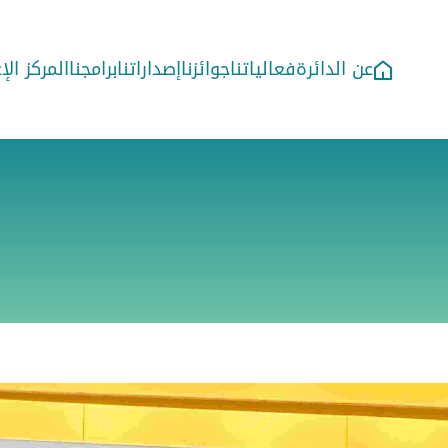
عن الدائرة
فعالياتنا
جوائزنا
إصداراتنا
برامجنا
المركز ال