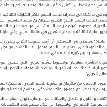
سمي عضو المجلس الأعلى حاكم الشارقة، وتمنياته لكم بالنجاح وا
 في بدايتها الى مبادرات صاحب السمو حاكم الشارقة الثقافية الق
تقدير لصاحب السمو الشيخ الدكتور سلطان بن محمد القاسمي، عضو 
 العربية، وخصوصاً "مبادرة بيوت الشعر"، التي من ضمنها بيت ال
ون منارة للثقافة والإبداع الشعري في عالمنا العربي وفي قارتنا 
ة، قائلة: "يسعدني في المستهل أن أرحب بضيوفنا الكرام، وعلى رأ
 طالما عودنا على تجشم عناء السفر وتحمل تعب المشاق من أجل أن ي
لا وسهلا به بين ذويه وأهله وفي وطنه".
دورة العاشرة لمهرجان نواكشوط للشعر العربي، التي نحتفي اليوم ب
موريتانية، ودولة الإمارات العربية المتحدة الشقيقة، وبالأخص إمارة
عالم العربي".
 الدورة العاشرة من مهرجان نواكشوط للشعر العربي، فاسحين الم
 وتبدع وتتفاعل مع جمهور نواكشوط، وكي تتقاسم إبداعها وتجاربه
قافة والفنون والاتصال والعلاقات مع البرلمان، طوال السنوات الماض
ك، عبر بيت الشعر في نواكشوط، من خلال تنظيم عديد المهرجانات ا