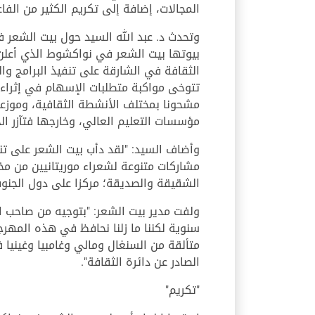
المجالات، إضافة إلى تكريم الكثير من الفا
وتحدث د. عبد الله السيد حول بيت الشعر 
الثقافة في الشارقة على تنفيذ البرامج و
تتوخى مواكبة متطلبات الإسهام في إثراء 
مشحونا بمختلف الأنشطة الثقافية، وموزع
مؤسسات التعليم العالي، وخارجها فتآزر ال
وأضاف السيد: "لقد دأب بيت الشعر على ت
مشاركات متنوعة لشعراء موريتانيين من مخت
الشقيقة والصديقة؛ مركزا على دول الجنوب 
ولفت مدير بيت الشعر: "بتوجيه من صاحب 
سنوية لكننا ما زلنا نحافظ في هذه المهرج
متألقة من السنغال ومالي وغامبيا وغيني
الصادر عن دائرة الثقافة".
"تكريم"