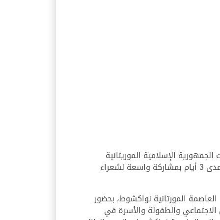
لجمهورية الإسلامية الموريتانية
بانطلاق النسخة العاشرة من مهرجان نواكشوط للشعر العربي، الذي تنظمه دائرة الثقافة في الشارقة على مدى 3 أيام بمشاركة واسعة لشعراء
لعاصمة المورتانية نواكشوط، بحضور
 الاجتماعي والطفولة والأسرة في