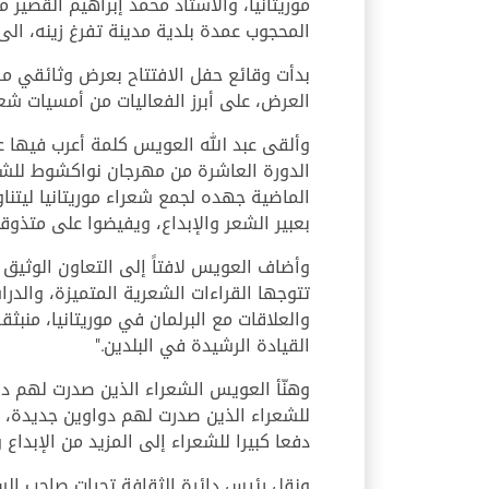
موريتانيا، والاستاذ محمد إبراهيم القصير
المحجوب عمدة بلدية مدينة تفرغ زينه، ال
العرض، على أبرز الفعاليات من أمسيات شعر
وألقى عبد الله العويس كلمة أعرب فيها ع
الدورة العاشرة من مهرجان نواكشوط للشع
الماضية جهده لجمع شعراء موريتانيا ليتناوب
بعبير الشعر والإبداع، ويفيضوا على متذوق
وأضاف العويس لافتاً إلى التعاون الوثيق ب
تتوجها القراءات الشعرية المتميزة، والدرا
والعلاقات مع البرلمان في موريتانيا، منبثق
القيادة الرشيدة في البلدين."
وهنّأ العويس الشعراء الذين صدرت لهم دواو
للشعراء الذين صدرت لهم دواوين جديدة، 
دفعا كبيرا للشعراء إلى المزيد من الإبداع و
ونقل رئيس دائرة الثقافة تحيات صاحب الس