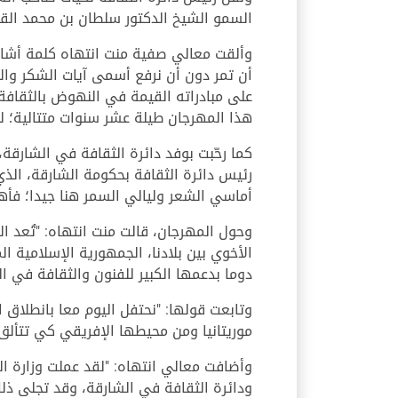
السمو الشيخ الدكتور سلطان بن محمد القا
وألقت معالي صفية منت انتهاه كلمة أشارت
أن تمر دون أن نرفع أسمى آيات الشكر وال
على مبادراته القيمة في النهوض بالثقافة
هذا المهرجان طيلة عشر سنوات متتالية؛ ليك
كما رحّبت بوفد دائرة الثقافة في الشارق
رئيس دائرة الثقافة بحكومة الشارقة، الذي
أماسي الشعر وليالي السمر هنا جيدا؛ فأه
وحول المهرجان، قالت منت انتهاه: "تُعد ال
الأخوي بين بلادنا، الجمهورية الإسلامية ال
دوما بدعمها الكبير للفنون والثقافة في ال
وتابعت قولها: "نحتفل اليوم معا بانطلاق
موريتانيا ومن محيطها الإفريقي كي تتألق
وأضافت معالي انتهاه: "لقد عملت وزارة الث
ودائرة الثقافة في الشارقة، وقد تجلى ذل