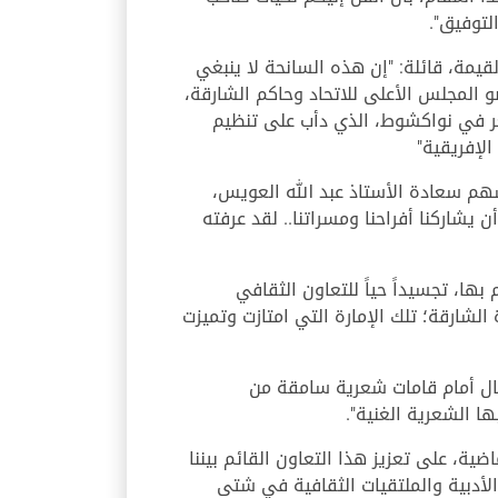
لتوفيق".
يمة، قائلة: "إن هذه السانحة لا ينبغي
المجلس الأعلى للاتحاد وحاكم الشارقة،
شعر في نواكشوط، الذي دأب على تنظيم
الإفريقية"
سهم سعادة الأستاذ عبد الله العويس،
شاركنا أفراحنا ومسراتنا.. لقد عرفته
ها، تجسيداً حياً للتعاون الثقافي
 الشارقة؛ تلك الإمارة التي امتازت وتميزت
جال أمام قامات شعرية سامقة من
ا الشعرية الغنية".
ية، على تعزيز هذا التعاون القائم بيننا
لأدبية والملتقيات الثقافية في شتى