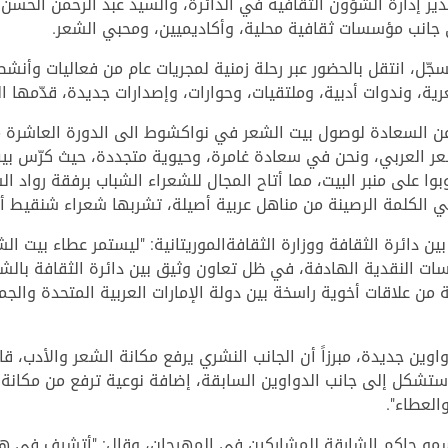
 مدير إدارة الشؤون الثقافية في الدائرة، والسيد عبد الرحمن الح
ى جانب مؤسسات ثقافية محلية، وأكاديميين، ومحبي الشعر.
ية، وندوات أدبية، وملتقيات، وحوارات، وإصدارات جديدة، قدّمها ال
ن السعادة لوصول بيت الشعر في نواكشوط الى الدورة العاشرة من 
ر العربي، ونحن في سعادة غامرة، وحيوية متجددة، حيث كرّس بي
وا على منبر البيت، مما أتاح المجال للشعراء الشباب برفقة رواد الش
ي الكلمة الرصينة من مناهل عربية أصيلة، تشربها شعراء شنقيط أدبا
ين دائرة الثقافة ووزارة الثقافةالموريتانية: "ليستمر عطاء بيت 
سات النقدية الهادفة، في ظل تعاون وثيق بين دائرة الثقافة بالشا
ة من علاقات أخوية راسخة بين دولة الإمارات العربية المتحدة والجمه
ين جديدة، مبرزاً أن الجانب النشري يرفع مكانة الشعر والأدب، قا
ستشكل إلى جانب الدواوين السابقة، إضافة نوعية ترفع من مكانة
العطاء".
مو حاكم الشارقة للمشاركين في المهرجان، وقال: "أتشرف في هذا