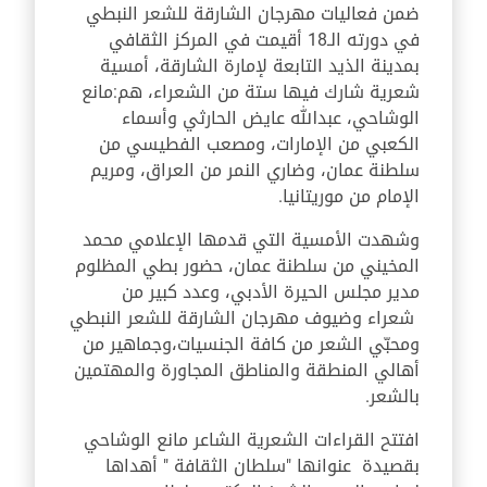
ضمن فعاليات مهرجان الشارقة للشعر النبطي
في دورته الـ18 أقيمت في المركز الثقافي
بمدينة الذيد التابعة لإمارة الشارقة، أمسية
شعرية شارك فيها ستة من الشعراء، هم:مانع
الوشاحي، عبدالله عايض الحارثي وأسماء
الكعبي من الإمارات، ومصعب الفطيسي من
سلطنة عمان، وضاري النمر من العراق، ومريم
الإمام من موريتانيا.
وشهدت الأمسية التي قدمها الإعلامي محمد
المخيني من سلطنة عمان، حضور بطي المظلوم
مدير مجلس الحيرة الأدبي، وعدد كبير من
شعراء وضيوف مهرجان الشارقة للشعر النبطي
ومحبّي الشعر من كافة الجنسيات،وجماهير من
أهالي المنطقة والمناطق المجاورة والمهتمين
بالشعر.
افتتح القراءات الشعرية الشاعر مانع الوشاحي
بقصيدة عنوانها "سلطان الثقافة " أهداها