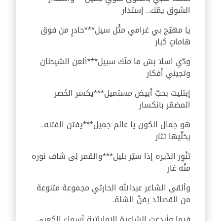
الشوق يمّك.. إستدار
يا مهيّج بي غرامي مثْل سيل***حادرٍ من فوق
هاماتٍ كبار
ودّي اسلا بسّ ما منّك سبيل***ألعن الشيطان
وتجيني اْفكار
إبتليت بحبّ أبيض مستميل***يكسر الخَصر
المضمّر بانكسار
هو جمال الكون يا عالم جميل***يفتن الفتنه..
يخلّيها تثار
تنْوِر الدّيره إذا سيّر بليل***والقمر لِى شاف نوره
منْه غار
وألقى الشاعر عبدالله الحارثي مجموعة متنوعة
من القصائد بفنّ الشلة.
فيما وأبدعت الشاعرة الإماراتية أسماء الكعبي