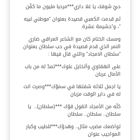
حيّ شوفك يا غلا داري***مرحبا مليون ما كفّن
ثم قدمت الكعبي قصيدة بعنوان "موطني لبيه
"، و"حشيمة عشرة.
ومسك الختام كان مع الشاعر العراقي ضاري
النمر الذي قدم قصيدة في حب سلطان بعنوان
"سلطان الامجاد" والتي قال فيها :
على الهقاوي وآتخايل علوك***تمدّ له من باب
الآمال عربان
يا اجمل ثلاثه شفتها في سموّك***وصرت انت
له في داير الوقت مزبان
كنّه من الأمجاد اتقول قوّك ***(سلطان).. يا
سلطان.. سلطان.. سلطان
تواضعك مضرب مثال.. وهدوّك***للطيب وكبار
المواجيب عنوان