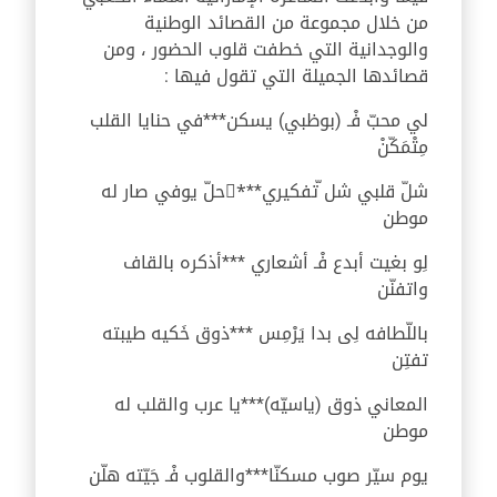
من خلال مجموعة من القصائد الوطنية
والوجدانية التي خطفت قلوب الحضور ، ومن
قصائدها الجميلة التي تقول فيها :
لي محبّ فْـ (بوظبي) يسكن***في حنايا القلب
مِتْمَكّنْ
شلّ قلبي شل ّتفكيري***ِحلّ يوفي صار له
موطن
لِو بغيت أبدع فْـ أشعاري ***أذكره بالقاف
واتفنّن
باللّطافه لِى بدا يَرْمِس ***ذوق خَكيه طيبته
تفتِن
المعاني ذوق (ياسيّه)***يا عرب والقلب له
موطن
يوم سيّر صوب مسكنّا***والقلوب فْـ جَيّته هلّن