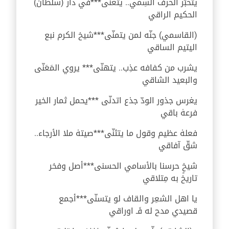
يتحبّر الحرف السِمي.. يتعنّی***في دار (سلطان)
الحكيم الراقي
(القاسمي) جنّه لمن يتمنّی***شيخ الكرم نبع
اليتيم الساقي
يشرب من كفافه عذِب.. يتهنّی*** يروي المَعَنّی
والبعيد الشاقي
يغرس جذور الودّ جذع اتدنّى ***يحمل ثمار الخير
فرعهٰ باقي
فعلهٰ عظيم وقول ما يتثنّی***صيتهٰ ملا الأرجاء..
شقّ آفاقي
شيخٍ حرسنا بالأسامي الحسنى***أصل وفخر
تاريخ به مِتلاقي
يا اهل الشعِر والقاف لو يتسنّی***أجمع
قصيدي مدح له فَـ اوراقي