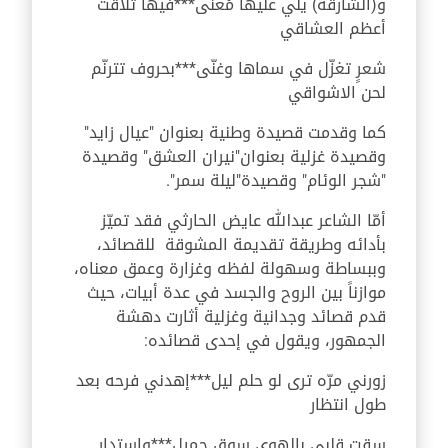
و(الشارقه) يلّي عليها مْعنّى***فيها تلاقت
أعظم العشاقي
شعرٍ تغزّل في سماها وغنّی***بحروف تترنّم
لحن الاشواقي
كما وقدمت قصيدة وطنية بعنوان "عيال زايد"
وقصيدة غزلية بعنوان"نيران العشق" وقصيدة
"شجر الوئام" وقصيدة"ليلة سمر".
أمّا الشاعر عبدالله عايض الحارثي فقد تميّز
بأدائه وطريقة تقديمة المشوقة للقصائد،
وببساطة وسهولة لفظه وغزارة وعمق معناه،
موازناً بين الروح والجسد في عدة أبيات، حيث
قدم قصائد وجدانية وغزلية أثارت دهشة
الجمهور، ويقول في إحدى قصائده:
زورني مرّه ترى لو حلم ليل***إهدني فرحه بعد
طول انتظار
سقت قلبي بالهوى سوقٍ جميل***واستدار