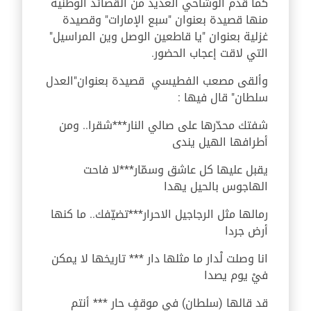
كما قدم الوشاحي العديد من القصائد الوطنية
منها قصيدة بعنوان "سبع الإمارات" وقصيدة
غزلية بعنوان "يا قاطعين الوصل وين المراسيل"
التي لاقت إعجاب الحضور.
وألقى مصعب الفطيسي قصيدة بعنوان"العدل
سلطان" قال فيها :
شفتك محدّرها على صالي النار***شقرا.. ومن
أطرافها الهيل يندى
يقبل عليها كل عاشق وسمّار***لا فاحت
الهاجوس بالحيل يهدا
رمالها مثل الرجاجيل الاحرار***تضيّفك.. ما كنها
أرض جردا
انا وصلت لْدار ما مثلها دار *** تاريخها لا يمكن
فيْ يوم يصدا
قد قالها (سلطان) في موقفٍ حار *** أنتم