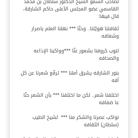
لصاحب السمو الشيخ الدكتور سلطان بن محمد
القاسمي عضو المجلس الأعلى حاكم الشارقة،
قال فيها:
ثقافتنا هويّتنا.. وحنّا *** نهلنا العلم باصرار
وشغافه
تنوب حْروفنا بشعور عنّا ***وواكبنا الإذاعه
والصحافه
بنور الشارقه يشرق أملنا *** ترفّع شعرنا عن كل
آفه
اختلفنا شعر.. لكن ما اختلفنا *** بأن الشعر حنّا
عا ضفافه
نواكب عصرنا والشكر منا *** لشيخ الطيب
(سلطان) الثقافه