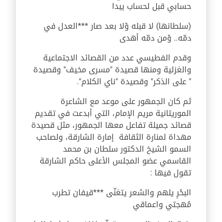
حسابي قبل لحساب يبدا
(سلطانها) لا قبله وْلا بعد صار ***العدل في
دمّه.. وْمن دمّه أهدى
وقدم الفطيسي عدد من القصائد الاجتماعية
والغزلية ومنها قصيدة "مسرى مخيف" وقصيدة
" على الذكر" وقصيدة "ناي الكلام".
ثم كان الجمهور على موعد مع الشاعرة
الموريتانية مريم الإمام، التي أبدعت في تقديم
قصائد جميلة تفاعل معها الجمهور، مثل قصيدة
مهداة لمنارة الثقافة إمارة الشارقة، ولصاحب
السمو الشيخ الدكتور سلطان بن محمد
القاسمي عضو المجلس الأعلى حاكم الشارقة
تقول فيها :
البحْرِ يلهم والشعر يتغنّی ***قيفان تطرب
مُهجتي واعماقي