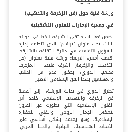
ورشة فنية حول (فن الزخرفة والتذهيب)
في جمعية الإمارات للفنون التشكيلية
ضمن فعاليات ملتقى الشارقة للخط في دورته
الـ11، تحت عنوان "تراقيم" الذي تنظمه إدارة
الشؤون الثقافية في دائرة الثقافة بالشارقة.
أقيمت أمس، الأربعاء ورشة فنية بعنوان (فن
التذهيب والزخرفة) أشرف عليها المزخرف
مصعب الدوري، بحضور عددٍ من الطلاب
والمهتمين بهذا الفن الإسلامي الأصيل.
تطرق الدوري في بداية الورشة، إلى أهمية
فن الزخرفة والتهذيب الإسلامي كأحد أبرز
الفنون الإسلامية التي تطورت عبر القرون
لتعكس الجمال الروحي والفني للحضارة
الإسلامية. وهو يعتمد بشكل أساسي على
الأنماط الهندسية، النباتية، والخط العربي،