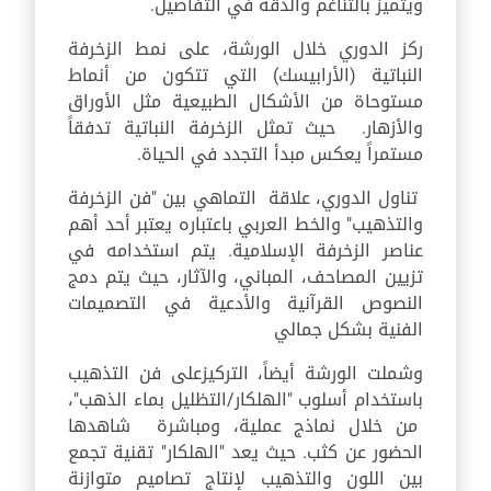
ويتميز بالتناغم والدقة في التفاصيل.
ركز الدوري خلال الورشة، على نمط الزخرفة
النباتية (الأرابيسك) التي تتكون من أنماط
مستوحاة من الأشكال الطبيعية مثل الأوراق
والأزهار. حيث تمثل الزخرفة النباتية تدفقاً
مستمراً يعكس مبدأ التجدد في الحياة.
تناول الدوري، علاقة التماهي بين "فن الزخرفة
والتذهيب" والخط العربي باعتباره يعتبر أحد أهم
عناصر الزخرفة الإسلامية. يتم استخدامه في
تزيين المصاحف، المباني، والآثار، حيث يتم دمج
النصوص القرآنية والأدعية في التصميمات
الفنية بشكل جمالي
وشملت الورشة أيضاً، التركيزعلى فن التذهيب
باستخدام أسلوب "الهلكار/التظليل بماء الذهب"،
من خلال نماذج عملية، ومباشرة شاهدها
الحضور عن كثب. حيث يعد "الهلكار" تقنية تجمع
بين اللون والتذهيب لإنتاج تصاميم متوازنة