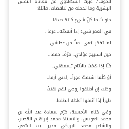
للخوف". عبّرت السهلاوي عن معاناة النفس
البشرية وما تحمله من تناقضات، قائلة:
حاولتُ ما كلّ شيءٍ كنتهُ صدقا..
في العمر شيءٌ إذا أنقذتُه.. غرقا..
لما تفجّر نبْعي.. متُّ من عطشي..
حين استبيح فؤادي.. مرّةً.. خفقا..
كنّا إذا هِمْتُ بالأيّام تسفهني..
أوْ كلّما اشتقتُ فجراً.. زادني أرقا..
وكنت إن أطلقوا روحي لهم بَقِيَتْ..
طيراً إذا أثقلوا أغلاله انطلقا..
وفي ختام الأمسية، كرّم سعادة عبد الله بن
محمد العويس، والاستاذ محمد إبراهيم القصير،
والشاعر محمد البريكي مدير بيت الشعر،