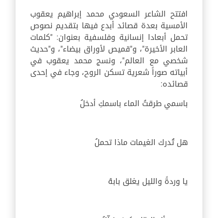
افتتح الشاعر السعودي محمد إبراهيم يعقوب
الأمسية بعدة قصائد أبدع فيها بتقديم نصوص
تحمل أبعادا إنسانية وفلسفية بعنوان: "كلمات
العابر الأخيرة"، و"قميص لأوراق بيضاء"، و"حديث
شخصي مع العالم"، ونسج محمد يعقوب في
أبياته صوراً شعرية تسكن الروح، وجاء في إحدى
قصائده:
باسمي طرقتُ الماء باسمكِ أدخلُ
هل تُدرك الغيمات ماذا تحملُ
يا وردةً والليل يغلق بابهُ