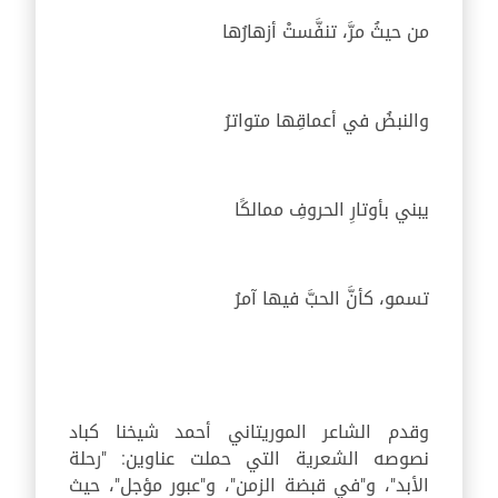
من حيثُ مرَّ، تنفَّستْ أزهارُها
والنبضُ في أعماقِها متواترُ
يبني بأوتارِ الحروفِ ممالكًا
تسمو، كأنَّ الحبَّ فيها آمرُ
وقدم الشاعر الموريتاني أحمد شيخنا كباد
نصوصه الشعرية التي حملت عناوين: "رحلة
الأبد"، و"في قبضة الزمن"، و"عبور مؤجل"، حيث