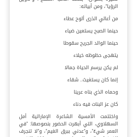
الرؤيا"، ومن أبياته:
من أعالي الذرى ألوح عطاء
حينما الصبح يستعين ضياء
حينما الوالد الجريح سقوطا
يتهجى حظوظه خيلاء
لم يكن يرسم الحياة جمالا
إنما كان يستغيث.. شقاء
وحماه الذي بناه عرينا
كان عز البنات فيه دناء
واختتمت الأمسية الشاعرة الإماراتية أمل
السهلاوي، التي أبهرت الحضور بنصوصها: "في
العمر شيءٌ"، و"عدني ببرق الغيم"، و"لا تنجرف