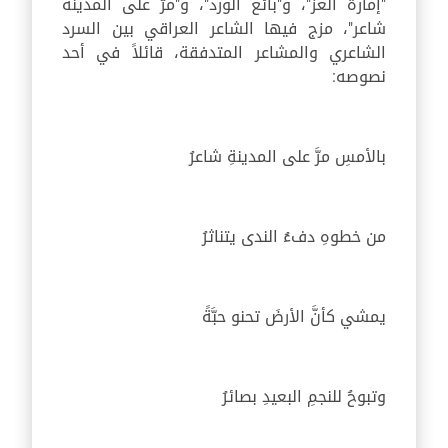
"إمارة العزّ"، و"بائع الورد"، و"مرّ على المدينة
شاعر"، مزج فيها الشاعر العراقي بين السرد
الشاعري والمشاعر المتدفقة، قائلاً في أحد
نصوصه:
بالأمسِ مرَّ على المدينةِ شاعرُ
من خطوهِ دفءُ الندى يتناثرُ
يمشي كأنَّ الأرضَ تحنو حبَّةً
وتبوحُ للنجمِ البعيدِ بصائرُ