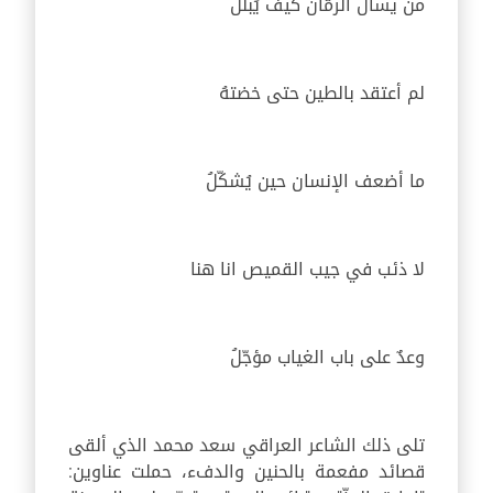
من يسأل الرمّان كيف يُبلّلُ
لم أعتقد بالطين حتى خضتهُ
ما أضعف الإنسان حين يُشكّلُ
لا ذئب في جيب القميص انا هنا
وعدٌ على باب الغياب مؤجّلُ
تلى ذلك الشاعر العراقي سعد محمد الذي ألقى
قصائد مفعمة بالحنين والدفء، حملت عناوين: