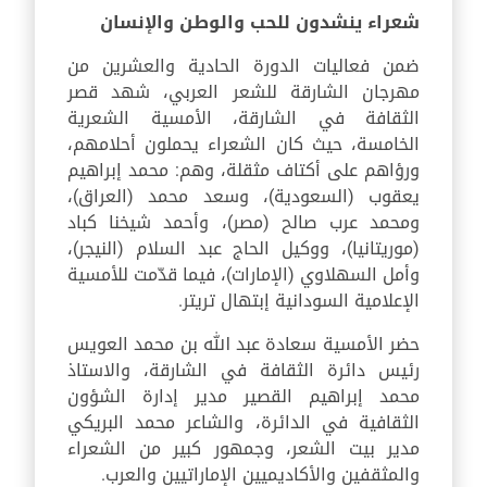
شعراء ينشدون للحب والوطن والإنسان
ضمن فعاليات الدورة الحادية والعشرين من
مهرجان الشارقة للشعر العربي، شهد قصر
الثقافة في الشارقة، الأمسية الشعرية
الخامسة، حيث كان الشعراء يحملون أحلامهم،
ورؤاهم على أكتاف مثقلة، وهم: محمد إبراهيم
يعقوب (السعودية)، وسعد محمد (العراق)،
ومحمد عرب صالح (مصر)، وأحمد شيخنا كباد
(موريتانيا)، ووكيل الحاج عبد السلام (النيجر)،
وأمل السهلاوي (الإمارات)، فيما قدّمت للأمسية
الإعلامية السودانية إبتهال تريتر.
حضر الأمسية سعادة عبد الله بن محمد العويس
رئيس دائرة الثقافة في الشارقة، والاستاذ
محمد إبراهيم القصير مدير إدارة الشؤون
الثقافية في الدائرة، والشاعر محمد البريكي
مدير بيت الشعر، وجمهور كبير من الشعراء
والمثقفين والأكاديميين الإماراتيين والعرب.