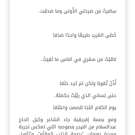
سافرتُ مِن صَرختي الأُولى وما صَدَفَت..
خُطَى المُريد طريقًا واحدًا صَدَقا
لاقَيْتُ من سَفَري في الناسِ ما لَقِيَتْ..
أُذْنٌ ثُقوبًا ولكن لم تَجِد حَلَقا
حتى لِساني الذي ربَّيْتُ حِكمَتَهُ..
يومَ الكلامِ التَجَا للصمتِ واعتَنَقا
ومع بصمة إفريقية جاء الشاعر وكيل الحاج
عبدالسلام من النيجر بنصوصه التي تعكس تجربة
مميزة بعنوان: "بصمة الذئب المقنّع"، و"تأويل