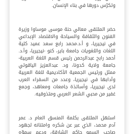
وتكرّس دورها في بناء الإنسان.
حضر الملتقى معالي حنة موسى موساوا وزيرة
الفنون والثقافة والسياحة والاقتصاد الإبداعي
في نيجيريا، و أ.د.محمد رابع سعد عميد كلية
اللغات واللغويات جامعة باير، كنو -نيجيريا، وأ.د.
أحمد رابح عبدالرحمن رئيس قسم اللغة العربية-
جامعة ولاية كدونا، ود. عبدالعزيز الياقوتي
ممثل ورئيس الجمعية الأكاديمية للغة العربية
وآدابها في نيجيريا، وعدد من السفراء العرب
لدى نيجيريا، وأساتذة جامعات ومعاهد، وجمع
غفير من محبي الشعر العربي ومتذوقيه.
استهل الملتقى بكلمة المنسق العام د. عمر
آدم محمد، الذي عبر عن شكره وامتنانه لجهود
صاحب السمو حاكم الشارقة، ودعم سموّه