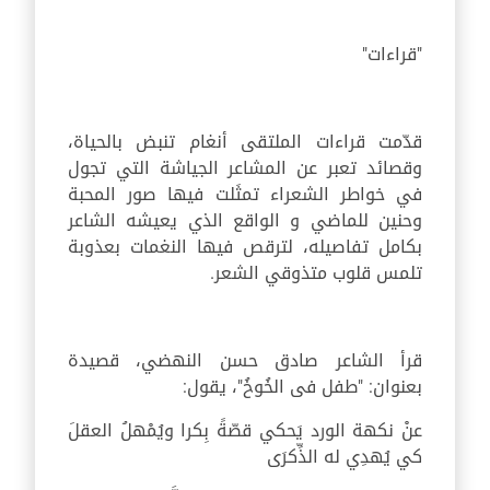
"قراءات"
قدّمت قراءات الملتقى أنغام تنبض بالحياة،
وقصائد تعبر عن المشاعر الجياشة التي تجول
في خواطر الشعراء تمثَلت فيها صور المحبة
وحنين للماضي و الواقع الذي يعيشه الشاعر
بكامل تفاصيله، لترقص فيها النغمات بعذوبة
تلمس قلوب متذوقي الشعر.
قرأ الشاعر صادق حسن النهضي، قصيدة
بعنوان: "طفل فى الخُوخُ"، يقول:
عنْ نكهة الورد يَحكي قصّةً بِكرا ويُمْهلُ العقلَ
كي يُهدِي له الذِّكرَى