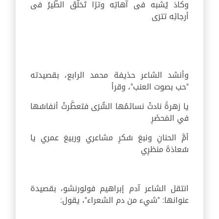
وكادَ يُشبه فى آهاتِه وترًا تَحَلَّقَ الطّيرُ فى
أرجائِه تترَى
وأنشد الشاعر حذيفة محمد الرابع، بقصيدته
"حب بصوت العنب"، وقرأ
يا زهرةً نادتْ نسائمُها السُّرَى فتعطَّرتْ أنفاسُها
في المَحضَرِ
أمَّ الحنانِ ونبعَ سُكرِ مشاعري وربيعَ عمري يا
سُعادَةَ منظرِي
انتقل الشاعر آدم إبراهيم فولورنشو، بقصيدة
عنوانها: "شيء من دم الشعراء"، يقول: