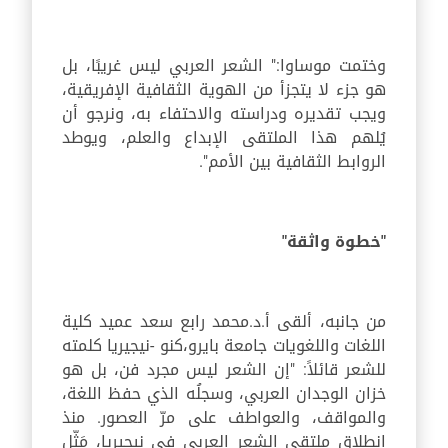
وختمت موساوا:" الشعر العربي ليس غريبًا، بل
هو جزء لا يتجزأ من الهوية الثقافية الإفريقية،
ويجب تقديره ودراسته والاحتفاء به، ونرجو أن
يُلهم هذا الملتقى الإبداع والعلم، ويوطد
الروابط الثقافية بين الأمم".
"خطوة واثقة"
من جانبه، ألقى أ.د.محمد رابع سعد عميد كلية
اللغات واللغويات جامعة بايرو،كنو -نيجيريا كلمته
للشعر قائلاً: "إن الشعر ليس مجرد فن، بل هو
خزان الوجدان العربي، وسجلُه الذي حفظ اللغة،
والمواقف، والعواطف على مرّ العصور. منذ
انطلاق ملتقى الشعر العربي في نيجيريا، مَثّل