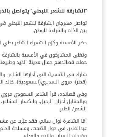
"الشارقة للشعر النبطي" يتواصل بالذي
تواصل مهرجان الشارقة للشعر النبطي في 
بين الذات والقراءة للوطن.
حضر الأمسية وكرّم الشعراء الشاعر بطي ا
وتغنى المشاركون في الأمسية بالشارقة و
حملت قصائدهم جمال مدينة الذيد وطبيعته
شارك في الأمسية التي أدارها الشاعر والإ
(قطر)، مروي السديري(السعودية)، خالد ال
وفي قصائده، قرأ الشاعر السعودي مروي الس
وبالمقابل أحزان الرحيل، وانكسار المشاعر،
الشعر/ الطير.
أمّا الشاعرة نوال سالم، فقد عبّرت عن مش
عبدالقادر، في حوار الصّمت، ومساحة الحلم،
مفردات السراب والندم والوداع.