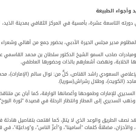
د وأجواء الطبيعة
دورته التاسعة عشرة، بأمسية في المركز الثقافي بمدينة الذيد، 
لمظلوم مدير مجلس الحيرة الأدبي، بحضور جمع من أهالي وشعراء ال
مبادرات صاحب السمو الشيخ الدكتور سلطان بن محمد القاسمي عض
ا الخلابة، ونهضت أشعارهم بالذات وحضورها العاطفي.
علامي السعودي راشد القناص، كلٌّ من: نوال سالم (الإمارات)، محم
ماجد (الكويت)، وطلال رشراش(سوريا).
ديري للإمارات وطموحها وأغصانها الوارفة، كما أبان عن متناقضات 
 وذهب السديري إلى المطار وانتظار الرحلة في قصيدة "ثورة البوح"،
هد نصف الطريق والوعد الذي لا يتمّ، كما اهتمت بتفاصيل هادئة ف
 والأحزان، مضمّنةً كلمات "أسامينا"، و"أعزّ الناس"، و"وداعيّة"، 