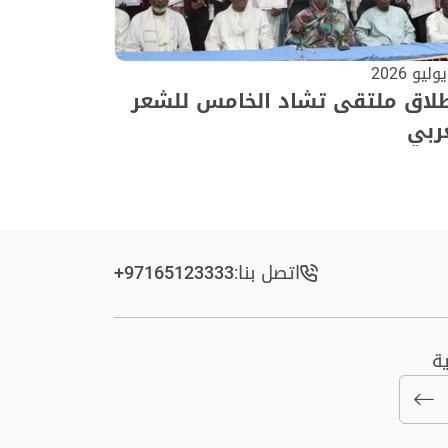
طلاق ملتقى تشاد الخامس للشعر
ربي
اتصل بنا:
+97165123333​
ة