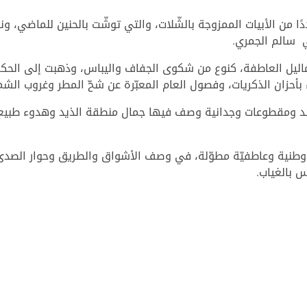
ا من الأبيات الممزوجة بالشّلات، والتي توشّت بالحنين للماضي، وند
ي سالم الجمري.
ليل العاطفة، كنوع من شكوى الجفاف واليباس، وذهبت إلى الحك
بأحزان الذكريات، وفصول العام المعبّرة عن شحّ المطر وغروب ال
ئد ومقطوعات وجدانية وصف فيها جمال منطقة الذيد وهدوء طبيعت
د وطنية وعاطفيّة مطوّلة، في وصف الأشواق والطريق وحوار الصدى 
س بالغياب.