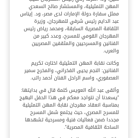
المهن التمثيلية، والمستشار صالح السعدي
ممثل سفارة دولة الإمارات لدى مصر، ود. إيناس
عبد الدايم رئيس شرفي للمهرجان، وزيرة
الثقافة المصرية السابقة، ومحمد رياض رئيس
المهرجان القومي للمسرح، وعدد كبير من
الفنانين والمسرحيين والمثقفين المصريين
والعرب.
وكانت نقابة المهن التمثيلية اختارت تكريم
الفنانين: النجم يحيى الفخراني، والمخرج سمير
العصفوري، واسم الراحل الفنان أحمد راتب.
وألقى عبد الله العويس كلمة قال في بدايتها:
"يسعدنا أن نتواجد معكم في هذا الحفل البهيج
بمناسبة انعقاد مهرجان نقابة المهن التمثيلية
للمسرح المصري، حيث يجتمع شمل المسرح
مجددا ضمن فعاليات فنية ومسرحية تشهدها
الساحة الثقافية المصرية".