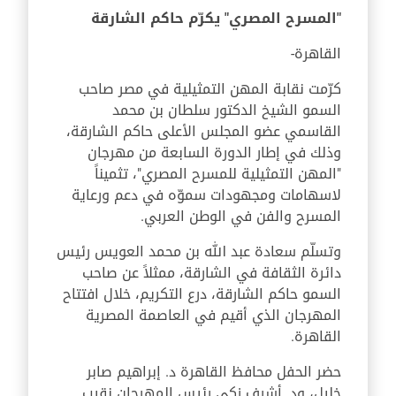
"المسرح المصري" يكرّم حاكم الشارقة
القاهرة-
كرّمت نقابة المهن التمثيلية في مصر صاحب
السمو الشيخ الدكتور سلطان بن محمد
القاسمي عضو المجلس الأعلى حاكم الشارقة،
وذلك في إطار الدورة السابعة من مهرجان
"المهن التمثيلية للمسرح المصري"، تثميناً
لاسهامات ومجهودات سموّه في دعم ورعاية
المسرح والفن في الوطن العربي.
وتسلّم سعادة عبد الله بن محمد العويس رئيس
دائرة الثقافة في الشارقة، ممثلاً عن صاحب
السمو حاكم الشارقة، درع التكريم، خلال افتتاح
المهرجان الذي أقيم في العاصمة المصرية
القاهرة.
حضر الحفل محافظ القاهرة د. إبراهيم صابر
خليل، ود. أشرف زكي رئيس المهرجان نقيب