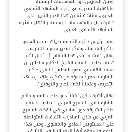
وثمّن العويس دور المؤسسات الرسمية
والأهلية المصرية في إثراء المشهد الثقافي
العربي، قائلاً: "مثمّنين هذا الدور الكبير الذي
تشرف عليه المؤسسات الرسمية والأهلية لاثراء
المشهد الثقافي العربي".
ونقل رئيس دائرة الثقافة تحيات صاحب السمو
حاكم الشارقة، وشكر تقدير سموّه للتكريم،
وقال: "اتشرف في هذا المقام بأن أنقل لكم
تحيات صاحب السمو الشيخ الدكتور سلطان بن
محمد القاسمي عضو المجلس الأعلى حاكم
الشارقة، معرباً سموّه عن شكره وتقديره لهذا
التكريم، ومتمنياً لكم النجاح والتوفيق".
وقال أشرف زكي مثمّناً دور صاحب السمو حاكم
الشارقة في المسرح العربي: "لصاحب السمو
حاكم الشارقة دور أساسي في نهضة المسرح
العربي من خلال المبادرات الثقافية المتواصلة
على المستويين المادي والمعنوي، ومثل هذا
الدعم فلسموّه أيضاً الدور البارز في التأليف