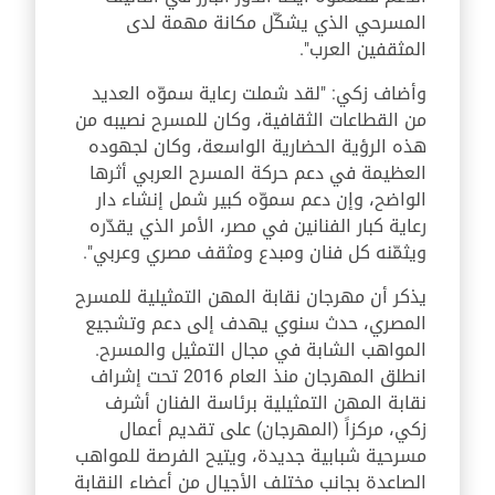
المسرحي الذي يشكّل مكانة مهمة لدى
المثقفين العرب".
وأضاف زكي: "لقد شملت رعاية سموّه العديد
من القطاعات الثقافية، وكان للمسرح نصيبه من
هذه الرؤية الحضارية الواسعة، وكان لجهوده
العظيمة في دعم حركة المسرح العربي أثرها
الواضح، وإن دعم سموّه كبير شمل إنشاء دار
رعاية كبار الفنانين في مصر، الأمر الذي يقدّره
ويثمّنه كل فنان ومبدع ومثقف مصري وعربي".
يذكر أن مهرجان نقابة المهن التمثيلية للمسرح
المصري، حدث سنوي يهدف إلى دعم وتشجيع
المواهب الشابة في مجال التمثيل والمسرح.
انطلق المهرجان منذ العام 2016 تحت إشراف
نقابة المهن التمثيلية برئاسة الفنان أشرف
زكي، مركزاً (المهرجان) على تقديم أعمال
مسرحية شبابية جديدة، ويتيح الفرصة للمواهب
الصاعدة بجانب مختلف الأجيال من أعضاء النقابة