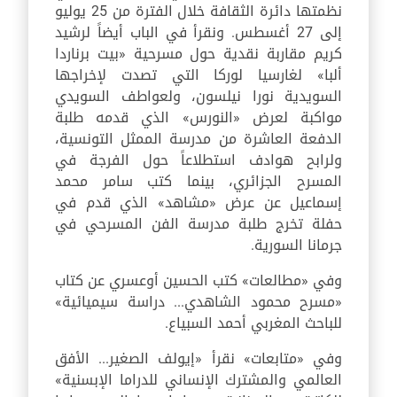
نظمتها دائرة الثقافة خلال الفترة من 25 يوليو
إلى 27 أغسطس. ونقرأ في الباب أيضاً لرشيد
كريم مقاربة نقدية حول مسرحية «بيت برناردا
ألبا» لغارسيا لوركا التي تصدت لإخراجها
السويدية نورا نيلسون، ولعواطف السويدي
مواكبة لعرض «النورس» الذي قدمه طلبة
الدفعة العاشرة من مدرسة الممثل التونسية،
ولرابح هوادف استطلاعاً حول الفرجة في
المسرح الجزائري، بينما كتب سامر محمد
إسماعيل عن عرض «مشاهد» الذي قدم في
حفلة تخرج طلبة مدرسة الفن المسرحي في
جرمانا السورية.
وفي «مطالعات» كتب الحسين أوعسري عن كتاب
«مسرح محمود الشاهدي... دراسة سيميائية»
للباحث المغربي أحمد السبياع.
وفي «متابعات» نقرأ «إيولف الصغير... الأفق
العالمي والمشترك الإنساني للدراما الإبسنية»