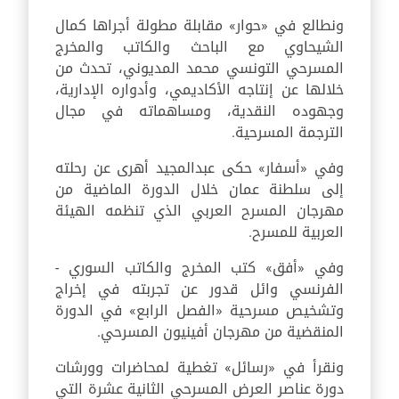
ونطالع في «حوار» مقابلة مطولة أجراها كمال
الشيحاوي مع الباحث والكاتب والمخرج
المسرحي التونسي محمد المديوني، تحدث من
خلالها عن إنتاجه الأكاديمي، وأدواره الإدارية،
وجهوده النقدية، ومساهماته في مجال
الترجمة المسرحية.
وفي «أسفار» حكى عبدالمجيد أهرى عن رحلته
إلى سلطنة عمان خلال الدورة الماضية من
مهرجان المسرح العربي الذي تنظمه الهيئة
العربية للمسرح.
وفي «أفق» كتب المخرج والكاتب السوري -
الفرنسي وائل قدور عن تجربته في إخراج
وتشخيص مسرحية «الفصل الرابع» في الدورة
المنقضية من مهرجان أفينيون المسرحي.
ونقرأ في «رسائل» تغطية لمحاضرات وورشات
دورة عناصر العرض المسرحي الثانية عشرة التي