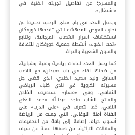
والمسرح؛ عن تفاصيل تجربته الفنية في
«اشتغال».
ويحمل العدد في باب «على الرحب» تحقيقا عن
تجارب الغوص المدهشة التي تقدمها خورفكان
لاستكشاف أسرار الشعاب المرجانية، ونتابع
«تحت الضوء» أنشطة جمعية خورفكان للثقافة
والفنون الشعبية والتراث.
كما يحمل العدد لقاءات رياضية وفنية وشبابية،
من ضمنها لقاء في باب «ميدان» مع اللاعب
السابق وليد سعيد الكندي، الذي قضى جل
مسيرته الكروية في نادي كلباء الرياضي
الثقافي، وفي «مسار» نستضيف المُلحن
والمنتج الشاب ماجد عبدالله محمد اللغاي
النقبي، كما نتعرف في «على الدرب» على
الفتاة آمنة اللوغاني، التي جعلت من الرياضة
أسلوب حياة، إضافة إلى باقة من التحقيقات
والمقالات التراثية، من ضمنها لمحة عن سيف