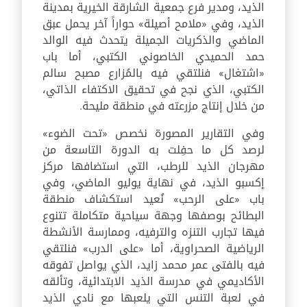
الذيد، ومدير فرع جمعية الشارقة الخيرية بمدينة
الذيد، وفي «ملامح أصيلة» حواراً آخر يحمل عبق
الماضي والذكريات الجميلة يتحدث فيه الوالد
حمد الحميدي الخاصوني الكتبي، أما باب
«اشتغال» فنلتقي فيه بالمُزارع مصبح سالم
الكتبي، الذي نجح في تحقيق الاكتفاء الذاتي،
من خلال إنتاج مزرعته في منطقة مليحة.
وفي التقارير المصورة نخصص «تحت الضوء»
لرصد كل ما حفِلت به الدورة التاسعة من
مهرجان الذيد للرطب، التي استضافها مركز
إكسبو الذيد، في نهاية يوليو الماضي، وفي
باب «على الرحب» نُعيد استكشاف منطقة
البطائح بوصفها وجهة سياحية متكاملة تتنوع
فيها تجارب التنزه والترفيه، وممارسة الأنشطة
الرياضية الصحراوية، أما «على الدرب» فنلتقي
فيه بالفتى عمر محمد زايد، الذي يواصل تفوقه
الأكاديمي في مدرسة الذيد الابتدائية، وتألقه
في لعبة التنس التي يلعبها مع نادي الذيد