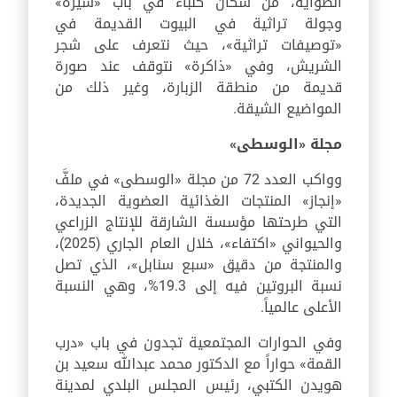
الصواية، من سكان كلباء في باب «سيرة»
وجولة تراثية في البيوت القديمة في
«توصيفات تراثية»، حيث نتعرف على شجر
الشريش، وفي «ذاكرة» نتوقف عند صورة
قديمة من منطقة الزبارة، وغير ذلك من
المواضيع الشيقة.
مجلة «الوسطى»
وواكب العدد 72 من مجلة «الوسطى» في ملفَّ
«إنجاز» المنتجات الغذائية العضوية الجديدة،
التي طرحتها مؤسسة الشارقة للإنتاج الزراعي
والحيواني «اكتفاء»، خلال العام الجاري (2025)،
والمنتجة من دقيق «سبع سنابل»، الذي تصل
نسبة البروتين فيه إلى 19.3%، وهي النسبة
الأعلى عالمياً.
وفي الحوارات المجتمعية تجدون في باب «درب
القمة» حواراً مع الدكتور محمد عبدالله سعيد بن
هويدن الكتبي، رئيس المجلس البلدي لمدينة