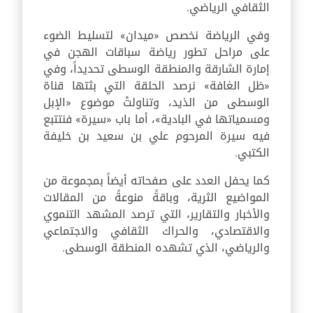
الثقافي الرياضي.
وفي الرياضة نخصص «ميدان» لتسليط الضوء
على مراحل تطور رياضة سباقات الهجن في
إمارة الشارقة والمنطقة الوسطى تحديداً، وفي
«ظل الغافة» نرصد الحلقة التي بثتها قناة
الوسطى من الذيد، وتناولتْ موضوع «الإبل
ومسمياتها في البادية»، أما باب «سيرة» فنتتبع
فيه سيرة المرحوم علي بن سعيد بن خليفة
الكتبي.
كما يحفل العدد على صفحاته أيضاً بمجموعة من
المواضيع الثرية، وباقةً منوعةً من المقالات
والأخبار والتقارير، التي ترصد المشهد التنموي
والاقتصادي، والحراك الثقافي والاجتماعي
والرياضي، الذي تشهده المنطقة الوسطى.