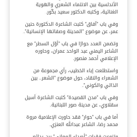
الأندلسية بين الانتماء الشعري والهوية
الغنائية، وكتبه الدكتور سعيد بكّور.
وفي باب "آفاق" كتبت الشاعرة الدكتورة حنين
عمر، عن موضوع "المدينة وصفاتها الإنسانية".
وتضمن العدد حوارًا في باب "أوّل السطر" مع
الشاعر اليمني عبد الواحد عمران، وحاوره
الإعلامي أحمد منصور.
واستطلعت إباء الخطيب، رأي مجموعة من
الشعراء والنقاد، حول موضوع "الشعر.. بين
الذاتي والكوني".
وفي باب "مدن القصيدة" كتبت الشاعرة أسيل
سقلاوي، عن مدينة صور اللبنانية.
أما في باب "حوار" فقد حاورت الإعلامية مروة
محمد رضا، الشاعر عبدالله العنزي.
وتنوعت فقرات "أصداء المعاني" بين بدائع