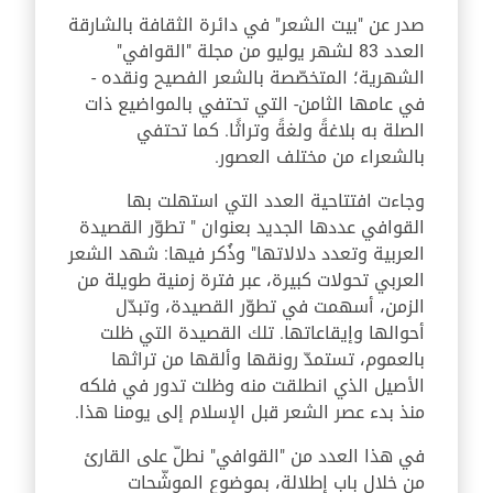
صدر عن "بيت الشعر" في دائرة الثقافة بالشارقة
العدد 83 لشهر يوليو من مجلة "القوافي"
الشهرية؛ المتخصّصة بالشعر الفصيح ونقده -
في عامها الثامن- التي تحتفي بالمواضيع ذات
الصلة به بلاغةً ولغةً وتراثًا. كما تحتفي
بالشعراء من مختلف العصور.
وجاءت افتتاحية العدد التي استهلت بها
القوافي عددها الجديد بعنوان " تطوّر القصيدة
العربية وتعدد دلالاتها" وذُكر فيها: شهد الشعر
العربي تحولات كبيرة، عبر فترة زمنية طويلة من
الزمن، أسهمت في تطوّر القصيدة، وتبدّل
أحوالها وإيقاعاتها. تلك القصيدة التي ظلت
بالعموم، تستمدّ رونقها وألقها من تراثها
الأصيل الذي انطلقت منه وظلت تدور في فلكه
منذ بدء عصر الشعر قبل الإسلام إلى يومنا هذا.
في هذا العدد من "القوافي" نطلّ على القارئ
من خلال باب إطلالة، بموضوع الموشّحات