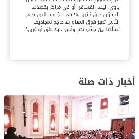
يأوي إليها المُسافر، أو في مَراكزَ يقصِدُها
للتسوّقِ خلقٌ كَثير، ولا في الجُسور التي تجعل
النّاس تعبرُ فَوقَ المياهِ بلا حاجةٍ لمجاديفَ
تنقلُها بين ضِفّةِ نهرٍ وأخرى، بلا قلق أو غَرق.".
أخبار ذات صلة