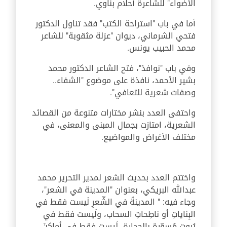
الأضواء" للشاعرة أحلام بناوي.
أما في باب "استراحة الكتب" فقد تناول الدكتور
فتحي الشرماني، ديوان "عزلة مثقوبة" للشاعر
محمد الحبيب يونس.
وفي باب "نوافذ"، فتح الشاعر الدكتور محمد
بشير الأحمد، نافذة على موضوع "الشفاء..
وصفات شعرية للتعافي".
واحتفى العدد بنشر مختارات متنوعة من القصائد
الشعرية، امتازت بجمال المبنى والمعنى، في
مختلف الأغراض والمواضيع.
واختتم العدد بحديث الشعر لمدير التحرير محمد
عبدالله البريكي، بعنوان "المدينة في الشعر"،
وجاء فيه: " المدينةُ في الشّعرِ لَيست فقط في
البِناياتِ أو ناطِحاتِ السحاب، ولَيست فقط في
بُيوتٍ مُسوّرةٍ بالحِجارة، لَيست فقط في أماكنَ