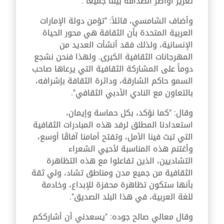
تعزيز أواصر الصداقة بيننا جميعًا".
وأضاف الشامسي، قائلاً: "تؤمن دولة الإمارات
العربية المتحدة بأن الثقافة هي محور الحياة
الإنسانية، ولذلك فقد أنشأت العديد من
المهرجانات الثقافية الكبرى. ولهذا فنحن نشجع
دوماً على المشاركة الثقافية التي يرعاها صاحب
السمو حاكم الشارقة، ودائرة الثقافة بإشرافه،
بالتعاون مع النادي الأدبي الثقافي".
وقال: "كما نؤكد، بكل حماسة وإيمان،
استعدادنا المطلق لرفد هذه المبادرات الثقافية
التي تبث فينا الأمل، وتفتح أمامنا آفاقًا أوسع،
وأغتنم هذه المناسبة لأحيي الشعراء
التشاديين، الذين تفاعلوا مع هذه التظاهرة
الثقافية من جميع مدن ومناطق تشاد، ولي ثقة
بأنها ستكون تظاهرة محفزة للإبداع، وخادمة
للغة العربية، في هذا البلد الصديق".
وقال معالي صالح جوده: "يسعدني أن أشارككم