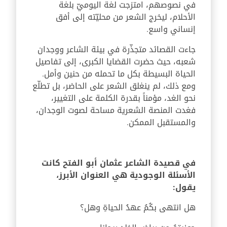
في نصوصهم، امتزجت لغة اليوميّ بلغة
الأحلام، ليخرج الشعر من محليّته إلى أفق
إنساني واسع.
جاءت القصائد متجذّرة في بيئة الشاعر ووجدان
شعبه، حيث حضرت القضايا الكبرى، إلى تفاصيل
الحياة البسيطة بكل ما تحمله من حنين وأمل.
ومع ذلك، لم ينغلق الشعر على الحاضر، بل تطلّع
نحو الغد، مؤمناً بقدرة الكلمة على التغيير،
فغدت المنصة الشعرية مساحة لصوت الوجدان،
والمستقبل الممكن.
في قصيدة الشاعر عثمان أبو الفتح كانت
الأسئلة الوجودية هي العنوان الأبرز،
يقول:
هل انتهى بكُمُ عهدُ الحياةِ وهل؟