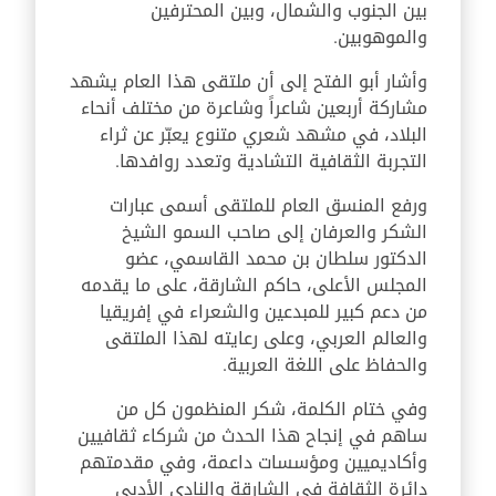
بين الجنوب والشمال، وبين المحترفين
والموهوبين.
وأشار أبو الفتح إلى أن ملتقى هذا العام يشهد
مشاركة أربعين شاعراً وشاعرة من مختلف أنحاء
البلاد، في مشهد شعري متنوع يعبّر عن ثراء
التجربة الثقافية التشادية وتعدد روافدها.
ورفع المنسق العام للملتقى أسمى عبارات
الشكر والعرفان إلى صاحب السمو الشيخ
الدكتور سلطان بن محمد القاسمي، عضو
المجلس الأعلى، حاكم الشارقة، على ما يقدمه
من دعم كبير للمبدعين والشعراء في إفريقيا
والعالم العربي، وعلى رعايته لهذا الملتقى
والحفاظ على اللغة العربية.
وفي ختام الكلمة، شكر المنظمون كل من
ساهم في إنجاح هذا الحدث من شركاء ثقافيين
وأكاديميين ومؤسسات داعمة، وفي مقدمتهم
دائرة الثقافة في الشارقة والنادي الأدبي