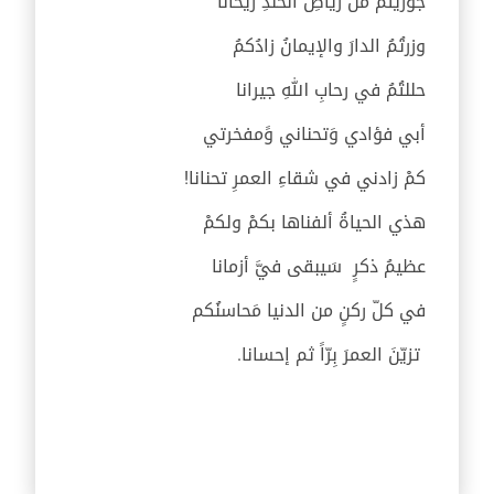
جوزيتمُ من رياضِ الخلدِ ريحانا
وزرتُمُ الدارَ والإيمانُ زادُكمُ
حللتُمُ في رحابِ اللهِ جيرانا
أبي فؤادي وَتحناني وًمفخرتي
كمْ زادني في شقاءِ العمرِ تحنانا!
هذي الحياةُ ألفناها بكمْ ولكمْ
عظيمُ ذكرٍ سَيبقى فيَّ أزمانا
في كلّ ركنٍ من الدنيا مَحاسنُكم
تزيّنَ العمرَ بِرّاً ثم إحسانا.