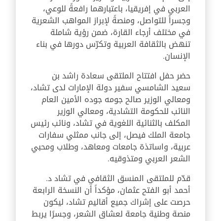
العربي في إفريقيا، باعتبارهما رافعةً للوعي،
وجسراً للتواصل، ومنصةً لإبراز المواهب الشعرية
في مختلف أرجاء القارة، ضمن رؤية شاملة
تنهض بالثقافة العربية وتكرّس دورها في بناء
الإنسان.
حضر حفل افتتاح الملتقى سعادة راشد بن
سعيد الشامسي سفير دولة الإمارات لدى تشاد،
ومعالي الوزير صالح جومه جوده الأمين العام
النائب للحكومة التشادية، ومعالي الوزير
المكلف بالثنائية اللغوية في تشاد، ونائب رئيس
جامعة الملك فيصل، إلى جانب ممثلي سفارات
عربية، واساتذة جامعات ومعاهد، وطلاب ومحبي
الشعر العربي ومتذوقيه.
قدّم للملتقى المنسق الثقافي في تشاد د.
أحمد أبو الفتح عثمان، مؤكداً أن النسخة الرابعة
حرصت على إشراك جميع أقاليم تشاد، ليكون
منصة وطنية جامعة لعشاق الشعر، وجسرًا يربط