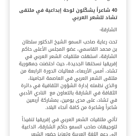
40 شاعراً يشكّلون لوحة إبداعية في ملتقى
تشاد للشعر العربي
الشارقة-
تحت رعاية صاحب السمو الشيخ الدكتور سلطان
بن محمد القاسمي، عضو المجلس الأعلى حاكم
الشارقة، استهلت ملتقيات الشعر العربي في
إفريقيا نسختها الجديدة، حيث احتضنت جمهورية
تشاد، أمس الأربعاء، فعاليات الدورة الرابعة من
ملتقى الشعر العربي في العاصمة انجامينا،
والذي نظمته إدارة الشؤون الثقافية في دائرة
الثقافة في الشارقة بالتعاون مع النادي الأدبي
في تشاد، على مدى يومين، بمشاركة أربعين
شاعراً وشاعرة من كافة أنحاء البلاد.
تأتي ملتقيات الشعر العربي في إفريقيا تنفيذاً
لتوجيهات صاحب السمو حاكم الشارقة، الداعية
إلى دعم اللغة العربية وتعزيز حضور الشعر