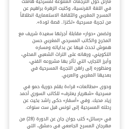
مارتل حول الترجمات المتنوعة لمسرحية هاملت
في اللغة الفرنسية، وكتبت الزهرة براهيم عن
المسرح المغربي والثقافة الاستعمارية انطلاقاً
من تجربة مسرحية «تكنزا.. قصة تودة».
وتضمن «حوار» مقابلة أجرتها سعيدة شريف مع
المخرج والكاتب المسرحي المغربي حسن
هموش تحدث فيها عن بداياته ومساره
التكويني، ورهانه على التراث الشعبي المحلي،
وأبرز التجارب التي تأثر بها مشروعه الفني،
ومنظوره إلى راهن التجربة المسرحية في
بعديها المغربي والعربي
.
وحوى «مطالعات» قراءة بقلم حورية حمو في
مسرحية «شهريار يعترف» للكاتب السوري أحمد
زياد محبك. وفي «أسفار» حكى راشد بخيت عن
رحلته المسرحية إلى تونس قبل ست سنوات.
في «رسائل» كتب جوان جان عن الدورة (28) من
مهرجان المسرح الجامعي في دمشق
،
التي