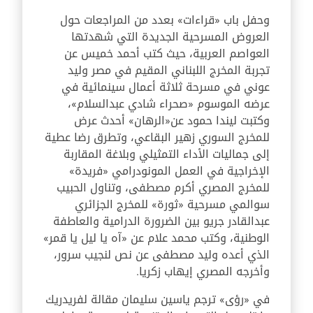
وحفل باب «قراءات» بعدد من المراجعات حول
العروض المسرحية الجديدة التي شهدتها
العواصم العربية، حيث كتب أحمد خميس عن
تجربة المخرج اللبناني المقيم في مصر وليد
عوني في مسرحة ثلاثة أعمال سينمائية في
عرضه الموسوم
«
صحراء شادي عبدالسلام
»
،
وكتبت ليندا حمود عن
«الرهان» أحدث عرض
للمخرج السوري زهير البقاعي، وتطرق رضا عطية
إلى جماليات الأداء التمثيلي وبلاغة المقاربة
الإخراجية في العمل المونودرامي
«
فريدة
»
للمخرج المصري أكرم مصطفى، وتناول الحبيب
سوالمي مسرحية «ثورة» للمخرج الجزائري
عبدالقادر جريو بين الضرورة الدرامية والعاطفة
الوطنية، وكتب محمد علام عن «آه يا ليل يا قمر»
الذي أعده وليد مصطفى عن نص لنجيب سرور،
وأخرجه المصري إيهاب زكريا.
في «رؤى» ترجم ياسين سليمان مقالة لفريدريك