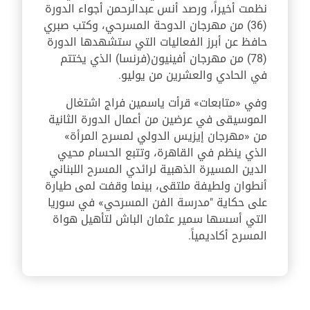
نظمت أخيراً، ورصد أنس عبدالرحمن أجواء الدورة
(36) من مهرجان الدوحة المسرحي، وكتب صبري
حافظ عن أبرز الفعاليات التي ستشهدها الدورة
(78) من مهرجان أفينيون
(فرنسا) الذي يختتم
في الحادي والعشرين من يوليو
.
وفي «متابعات» قرأت ياسمين فراج اشتغال
الموسيقى في عرضين من أعمال الدورة الثانية
من
«
مهرجان إيزيس الدولي لمسرح المرأة
»
الذي ينظم في القاهرة، وتتبع الحسام محيي
الدين المسيرة الذهبية لرائدي المسرح اللبناني
أنطوان ولطيفة ملتقى، بينما وقفت لمى طيارة
على حكاية "مدرسة الفن المسرحي» في سوريا
التي أسسها سمير عثمان الباش لتأهيل هواة
المسرح أكاديمياً.