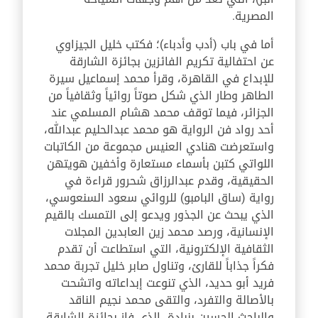
المصرية.
أما في باب (أدب وأدباء)؛ فكتب خليل الجيزاوي
عن احتفالية تكريم الفائزين بجائزة الشارقة
للإبداع في القاهرة، وقرأ محمد إسماعيل سيرة
الطاهر وطار الذي شكل صوتاً روائياً وثقافياً من
الجزائر، فيما توقف محمد هشام المسلمي عند
أحد رواد فن الرواية هو محمد عبدالحليم عبدالله،
واستعرضت هنادي العنيس مجموعة من الكاتبات
اللواتي كتبن بأسماء مستعارة وأخفين هويتهن
الحقيقية، وقدم عبدالرزاق شحرور قراءة في
رواية (ساق البامبو) للروائي سعود السنعوسي،
الذي يبحث عن الجذور ويدعو إلى التمسك بالقيم
الإنسانية، ورصد محمد زين العابدين المجلات
الثقافية الإلكترونية، التي استطاعت أن تقدم
فكراً جذاباً للقارئ، وتناول صابر خليل تجربة محمد
فريد أبو حديد، الذي تنوعت إبداعاته واتشحت
بالأصالة والتفرد، والتقى محمد نجيم الناقد
والباحث الحسين بنبادة، الذي فاز بجائزة الشارقة