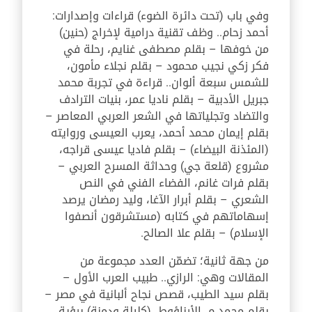
وفي باب (تحت دائرة الضوء) قراءات وإصدارات:
أحمد زحام.. وظف تقنية درامية لإخراج (حنين)
من خوفها – بقلم مصطفى غنايم، رحلة في
فكر زكي نجيب محمود – بقلم نجلاء مأمون،
للشمس سبعة ألوان.. قراءة في تجربة محمد
جبريل الأدبية – بقلم ناديا عمر، بنيات الترادف
والتضاد وتجلياتها في الشعر العربي المعاصر –
بقلم إيمان محمد أحمد، يعرب العيسى وروايته
(المئذنة البيضاء) – بقلم فاديا عيسى قراجه،
مشروع (قلعة جي) وحداثة المسرح العربي –
بقلم فرات غانم، الفضاء الفني في النص
الشعري – بقلم أبرار الآغا، وليد رمضان يرصد
إسهاماتهم في كتابه (مستشرقون أنصفوا
الإسلام) – بقلم علا الصالح.
من جهة ثانية؛ تضمّن العدد مجموعة من
المقالات وهي: الرازي.. طبيب العرب الأول –
بقلم سيد الطيب، قصص نجاح ألبانية في مصر –
بقلم محمد م. الأرناؤوط، (كليلة ودمنة) برؤية