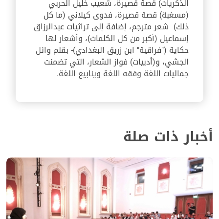
الذكريات) قصة قصيرة، شعيب خليل الحربي
(مسغبة) قصة قصيرة، فدوى كيلاني (ما كل
ذلك) شعر مترجم، إضافة إلى تراثيات عبدالرزاق
إسماعيل (أكبر من كل الكلمات)، وأشعار لها
حكاية ("فراقية" ابن زريق البغدادي)- بقلم وائل
الجشي، و(أدبيات) فواز الشعار، التي تضمنت
جماليات اللغة وفقه اللغة وينابيع اللغة.
أخبار ذات صلة