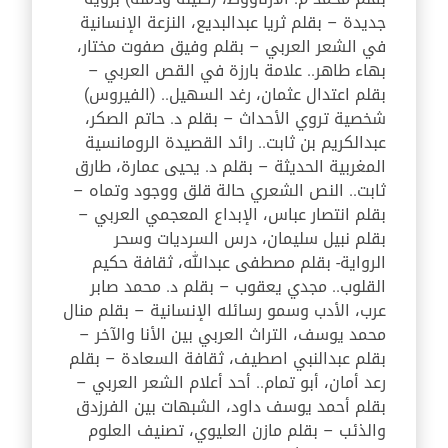
جديدة – بقلم ثريا عبدالبديع، النزعة الإنسانية
في الشعر العربي – بقلم وفيق صفوت مختار،
بهاء طاهر.. علامة بارزة في القص العربي –
بقلم اعتدال عثمان، رغد السهيل.. (الفيروس)
شخصية تروي الأحداث – بقلم د. حاتم الصكر،
عبدالكريم بن ثابت.. رائد القصيدة الرومانسية
المغربية الحديثة – بقلم د. يحيى عمارة، طارق
ثابت.. النص الشعري حالة قلق ووجود وتماه –
بقلم انتصار عباس، الإبداع المعجمي العربي –
بقلم نبيل سليمان، درس السرديات وسحر
الرواية- بقلم مصطفى عبدالله، ثقافة حكيم
القلوب.. مجدي يعقوب – بقلم د. محمد صابر
عرب، الأدب وسمو رسائله الإنسانية – بقلم منال
محمد يوسف، التراث العربي بين الأنا والآخر –
بقلم عبدالنبي اصطيف، ثقافة السعادة – بقلم
رعد أمان، أبو تمام.. أحد أعلام الشعر العربي –
بقلم أحمد يوسف داود، الشبهات بين الفرزدق
والذئب – بقلم مازن العليوي، تصنيف العلوم