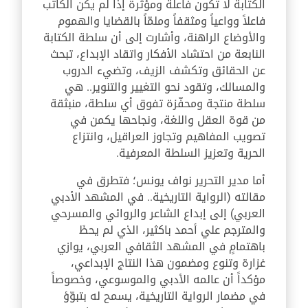
الكتابة لا تكون فاعلة ومؤثّرة إذا لم يكن الكاتب
فاعلاً وواعياً ومثقفاً وملمّاً بالقضايا والهموم
والأوضاع الراهنة، وأشارت إلى أن سلطة الكتابة
النابعة من احتشاد الأفكار واتقاد الإبداع، تبحث
عن الحقائق وتكشف الزيف، وتضيء الدروب
والمسالك، وتقود نحو التغيير والتنوير.. هي
سلطة منتجة ومحفّزة تفوق أي سلطة، منبثقة
من قوة العقل واللغة، ونجاحها يكمن في
تصويب المفاهيم وتجاوز العراقيل، وانتزاع
الحرية وتعزيز السلطة المعرفية.
أما مدير التحرير نواف يونس؛ فتطرق في
مقالته (الرواية التاريخية.. في المشهد الأدبي
العربي) إلى إبداع الشاعر والروائي والمسرحي
والمترجم علي أحمد باكثير، الذي لم يحظَ
باهتمامٍ في المشهد الثقافي العربي، يوازي
غزارة وتنوع ومضمون هذا النتاج الإبداعي،
مؤكداً أن عالمه الأدبي والموسوعي، وخصوصاً
في مضمار الرواية التاريخية، يسمح له بتبوّؤ