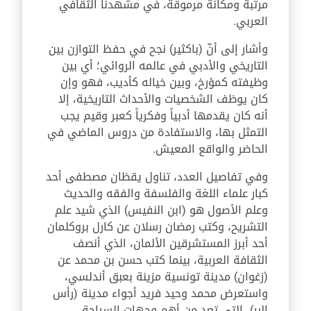
مرتبة ومكانة مرموقة، في مشهدنا الثقافي
العربي.
وأشار إلى أنّ (باكثير) نجح في حفظ التوازن بين
التاريخي والأدبي في عالمه الروائي؛ أي بين
وظيفته كمؤرخ، وبين خياله كأديب، فهو وإن
كان يوظف الشخصيات والأحداث التاريخية، إلا
أنه كان يقدمها أدبياً وفكرياً كعبر وقيم يجب
التمثل بها، والاستفادة من دروس الماضي في
الحاضر والواقع المعيش.
وفي تفاصيل العدد، تناول يقظان مصطفى أحد
كبار علماء اللغة والفلسفة والفقه والحديث
وعلم الأصول هو (ابن النفيس) الذي شيد علم
التشريح، وكتب رمضان رسلان عن كارل بروكلمان
أحد أبرز المستشرقين الألمان، الذي أنصف
الثقافة العربية، بينما كتب حسن بن محمد عن
(زغوان) مدينة تونسية مزينة بعبق أندلسي،
واستعرض محمد وحيد فريد أجواء مدينة (رأس
البر)، التي تعد من أهم وجهات السياحة