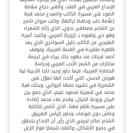
للإبداع العربي في النقد، وألقى حجاج سلامة
الضوء على مسيرة الكاتب والمبدع محمد قجة
(علّامة حلب وحافظ تراثها)، وكتب مروان ناصح
عن الشاعر مصطفى بدوي، الذي رثاه الشعراء
وهو حي ولقبوه بـ (زوربا) العربي، وكتبت أميرة
المليجي عن الكاتب خليل السواحري الذي يعد
ظاهرة متفردة في القصة العربية، وتوقف
أحمد فرحات عند جهود جاك بيرك في ترجمة
مختارات من الشعر الأدب العربي ودراسة
الحضارة العربية، فيما حاور وحيد تاجا الأديبة لينا
هويان الحسن، التي أكدت أنها تعوّل على
الشعرية في تشييد نصها الروائي، وبحثت هبة
محمد في شعرية محمود غنيم، الذي جمع بين
البيان وروعة الخيال، وقدم علاء محمد إضاءة
على مسيرة ناظم مهنا، الذي أخلص للكتابة
وعاش دون ضوضاء، وحاور إلياس الطريبق
الشاعر صالح لبريني الذي رأى أن الإبداع يتحقق
في جميع الأشكال، والتقت شيمازا فواز الزعل