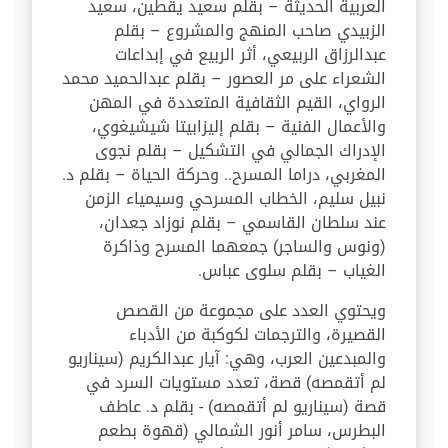
العربية الحديثة – بقلم سعيد يقطين، سعيد
الزبيدي صاحب المنهج والمشروع – بقلم
عبدالرزاق الربيعي، أثر الربيع في إبداعات
الشعراء على مر العصور – بقلم عبدالحميد محمد
الرواي، القيم الثقافية المتعددة في المهن
والأعمال الفنية – بقلم إليزابيتا شيشيغوي،
الإدراك الجمالي في التشكيل – بقلم نجوى
المغربي، دراما المسرح.. وحركة الحياة – بقلم د.
نبيل سليم، الخطاب المسرحي وسيمياء الزمن
عند سلطان القاسمي – بقلم نوزاد جعدان،
(ونوس والساجر) جمعهما المسرح وذاكرة
الغياب – بقلم سلوى عباس.
ويحتوي العدد على مجموعة من القصص
القصيرة، والترجمات لكوكبة من الأدباء
والمبدعين العرب، وهي: آيار عبدالكريم (سيناريو
لم أتقمصه) قصة، تعدد مستويات السرد في
قصة (سيناريو لم أتقمصه) - بقلم د. عاطف
البطرس، سامر أنور الشمالي (قهوة بطعم