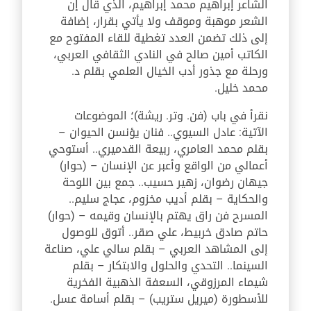
الشاعر إبراهيم محمد إبراهيم، الذي قال إن
الشعر موهبة وموقف ولا يأتي بقرار، إضافة
إلى ذلك تضمن العدد تغطية للقاء المفتوح مع
الكاتب أمين صالح في النادي الثقافي العربي،
ورحلة مع جذور أدب الخيال العلمي بقلم د.
محمد خليل.
نقرأ في باب (فن. وتر. ريشة)؛ الموضوعات
الآتية: عادل السيوي.. فنان يؤنسن الحيوان –
بقلم محمد العامري، ربيعة القدميري.. أستوحي
أعمالي من الواقع وأعبر عن الإنسان – (حوار)
جيهان رضوان، زهير حسيب.. جمع بين اللوحة
والحكاية – بقلم أديب مخزوم، عجاج سليم..
المسرح فن راق يهتم بالإنسان وقيمه – (حوار)
حاتم صادق خربيط، علي صقر.. أتوق للوصول
إلى المشاهد العربي – بقلم سالي علي، صناعة
السينما.. التحدي والحلول والابتكار – بقلم
شيماء المرزوقي، السعفة الذهبية الفخرية
للأسطورة (ميريل ستريب) – بقلم أسامة عسل.