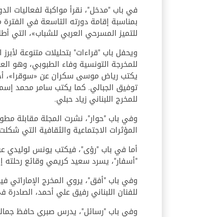
في باب "مدخل"، نقرأ مواكبة لفعاليات الدو
للتميز المسرحي العربي للشباب»، التي أطلق
ويحفل باب "قراءات" بتحليلات متنوعة لأبر
للمخرجة التونسية وفاء الطبوبي، وهو الع
يكتب رياض موسى سكران عن «سوقرا»، أحدث
توفيق الجبالي. كما يكتب سامر محمد إسم
للمخرج اللبناني زياد حبلي.
وفي باب "حوار"، نشرت المجلة مقابلة مطول
المؤثرات الاجتماعية والثقافية التي شكل
أما في باب "رؤى"، فيكتب يونس لوليدي عن 
"أسفار"، يسرد سعيد كريمي وقائع رحلته إلى الشارقة عام 2014، مشاركاً في ندوة نظمتها دائرة
وفي باب "أفق"، يروي المخرج الإماراتي ف
للفنان اللبناني رفيق علي أحمد، الصادرة في ك
وفي باب "رسائل"، يدرس صبري حافظ جماليا