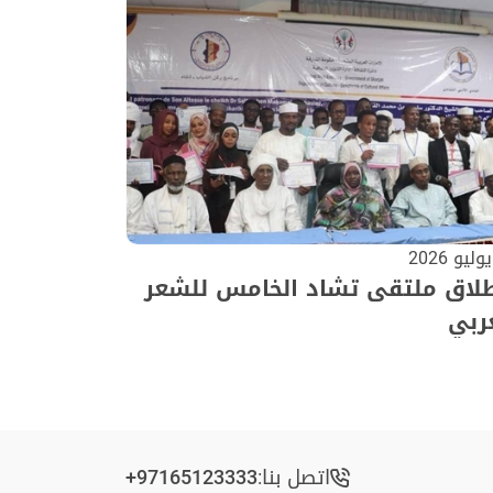
طلاق ملتقى تشاد الخامس للشعر
ربي
اتصل بنا:
+97165123333​