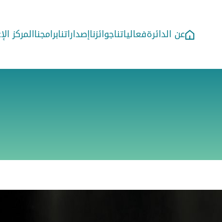
عن الدائرة
فعالياتنا
جوائزنا
إصداراتنا
برامجنا
المركز ال