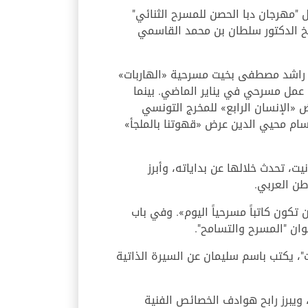
ل "مهرجان دبا الحصن للمسرح الثنائي"
 تقريراً عن «جائزة الشيخ الدكتور سلطان بن محمد القاسمي
رأ راشد مصطفى بخيت مسرحية «الهاربات»
 عمل مسرحي في يناير الماضي. بينما
«الإنسان الرابع» للمخرج التونسي
ام محيي الدين عرض «قهوتنا بالملجأ»
، تحدث خلالها عن بداياته، وأبرز
طن العربي.
تكون كاتباً مسرحياً اليوم». وفي باب
"، يكتب باسم سليمان عن السيرة الذاتية
ويبرز رابح هوادف الخصائص الفنية