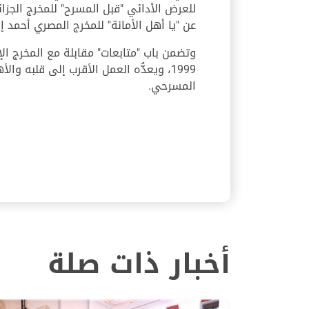
للعرض الأدائي "قبل المسرح" للمخرج الجزائر
عن "يا أهل الأمانة" للمخرج المصري أحمد إ
وتضمن باب "متابعات" مقابلة مع المخرج ال
1999، ويعدُّه العمل الأقرب إلى قلبه 
المسرحي.
أخبار ذات صلة