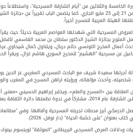
رة الخامسة والثلاثين من "أيام الشارقة المسرحية"، واستطلاعاً حو
بمناسبة إقامة دورته التاسعة في الفترة من 21 إلى 25 مايو الجاري. كما يتضمن الباب
تها الهيئة العربية للمسرح أخيراً.
ز العروض المسرحية التي شهدتها العواصم العربية حديثاً؛ حيث يق
مل المتوج بجائزة الشيخ الدكتور سلطان بن محمد القاسمي لأفضل
 أعمال المخرج التونسي حاتم دربال، ويتناول كمال شيحاوي عرض 
اعيل عن مسرحية "الهشيم" للمخرج السوري هاشم غزال، ويقرأ الحس
ة أجرتها سعيدة شريف مع الباحث المسرحي المغربي عز الدين بونيت
ت شخصيته، وأحدث مؤلفاته، ورؤيته لراهن المسرح في المغرب والو
العلاقة بين «المسرح والعلم»، ويختبر إبراهيم الحسيني «معنى أن 
 الثقافة بعنوان "المسرح والتسامح".
يصل الدرمكي أبرز محطات تجربته المسرحية وآفاقها. وفي "مطالعات
تاب بعنوان "على خشبة الحياة" (دار نوفل، 2026).
ت ودلالات العرض المسرحي البريطاني "الموثقة" لوينسوم بينوك، 