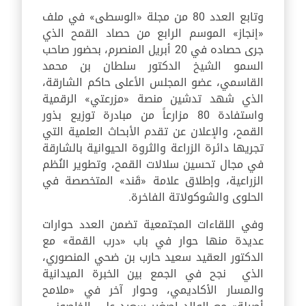
وتابع العدد 80 من مجلة «الوسطى» في ملف
«إنجاز» الموسم الرابع من حصاد القمح الذي
جرى حصاده في 20 أبريل المنصرم، بحضور صاحب
السمو الشيخ الدكتور سلطان بن محمد
القاسمي، عضو المجلس الأعلى حاكم الشارقة،
الذي شهد تدشين منصة «مزرعتي» الرقمية
واستفادة 80 مزارعاً من مبادرة توزيع بذور
القمح، والإعلان عن تقدم الأبحاث العلمية التي
تجريها دائرة الزراعة والثروة الحيوانية بالشارقة
في مجال تحسين سلالات القمح، وتطوير النُظم
الزراعية، وإطلاق علامة «قَند» المتخصصة في
الحلوى والشوكولاتة الفاخرة.
وفي اللقاءات المجتمعية تضمن العدد حوارات
عديدة منها حوار في باب «درب القمة» مع
الدكتور العقيد سعيد حارب بن ضحي المنصوري،
الذي نجح في الجمع بين الخبرة الميدانية
والمسار الأكاديمي، وحوار آخر في «ملامح