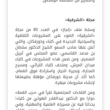
والتقارير من المنطقة الوسطى.
مجلة «الشرقية»
وسلط ملف «إنجاز» في العدد 80 من مجلة
«الشرقية» الضوء على المشروعات الثقافية
والسياحية الجديدة في كلباء وخورفكان، والتي
أعلن عنها صاحب السمو الشيخ الدكتور سلطان
بن محمد القاسمي، عضو المجلس في أبريل
المنصرم، ومن ضمن هذه المشروعات في كلباء
ميدان المرش، ومتحف كلباء التراثي، ومسرح
المحارة، وبحيرة الحيار، واستراحة فوق الغمام،
كما أكد أن مدينة خورفكان مؤهلة بطبيعتها
لإنشاء مشروعات مبهرة.
ومن اللقاءات المجتمعية نقرأ في «درب القمة»
حوارا مع الدكتور عبدالقادر الهوتي من كلباء؛
يحدثنا فيه عن مسيرته العلمية والمهنية، وفي