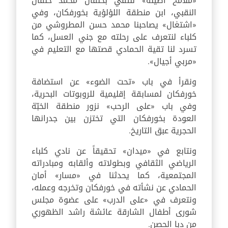
«ملامح أصيلة» نلتقي بخلفان محمد خلفان
النقبي، ابن منطقة اللؤلؤية بخورفكان، وفي
«اشتغال» يصاحبنا محمد حسن المطروشي من
كلباء لنتعرف على رحلته مع جني العسل، كما
تسرد لنا تقية الحمادي قصتها مع التعليم في
«مربي أجيال».
ونقرأ في باب «تحت الضوء» عن استضافة
خورفكان لمسابقة إقليمية للروبوتات البحرية،
وفي باب «على الرحب» نزور منطقة الخبّة
العودة بخورفكان التي تختزن بين جدرانها
الحجرية عبق التاريخ.
ونتابع في «ميدان» تحقيقاً عن نادي كلباء
الرياضي الثقافي وبطولاته وألقابه ومبادراته
المجتمعية، كما يحدثنا في «مسار» أمان
الحمادي عن نشأته في خورفكان وتخرجه وعمله،
ونتعرف في «على الدرب» على عضوة مجلس
شورى أطفال الشارقة عائشة راشد الظهوري
من دبا الحصن.