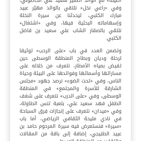
أصيلة» مع الوالد اصغير سعيد علي الخاصوني،
وفي «راعي نخل» نلتقي بالوالد مهيّر عبيد
مبارك الكتبي، ليحدثنا عن سيرة النخلة
وإسهاماته البحثية فيها، وفي «اشتغال»
نلتقي بالصقار الشاب علي سعيد بن فاضل
الكتبي.
وتضمن العدد في باب «على الرحب» توثيقا
لرحلة وديان وبطاح المنطقة الوسطى حين
تفيض بمياه الأمطار، نتعرف من خلاله على
مساراتها وأسمائها وفوائدها على البيئة وحياة
الناس، وفي «تحت الضوء» نرصد جهود «مجلس
الشارقة للأسرة والمجتمع» في المنطقة
الوسطى، وفي «على الدرب» نتعرف على شغف
الطفل فهد سعيد علي، بلعبة تنس الطاولة،
وفي «ميدان» نتعرف على إنجازات فِرق السباحة
في نادي مليحة الثقافي الرياضي، أما باب
«سيرة» فنستعرض فيه سيرة المرحوم حامد بن
عبيد الطنيجي، إضافة إلى باقة من المقالات