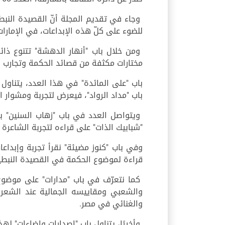
وجاء في تقديم المجلة أنّ القصيدة النب
للضوء على كلّ هذه الإبداعات، في الإمارات
ومن خلال باب "أنهار الدهشة" تتنوع ذائ
مختارات مكثفة من قصائد الحكمة وتجارب ال
باب "على المائدة" في هذا العدد، يتناول ق
باب "مداد الرواد"، فيعرض لتجربة ومشوار 
ويتواصل العدد في باب "زهاب السنين" بق
"شبابيك الذات" على قراءه لتجربة الشاعرة 
وفي باب "كنوز مضيئة" نقرأ تجربة وإبداعا
قراءة لموضوع الحكمة في القصيدة النبطية و
كما نتعرّف في باب "مدارات" على موضوع
والشعبي ومقاييسه الجمالية عند الشعر
والغنائي في مصر.
وأخيرًا، يتناول باب "إصدارات وإضاءات" له