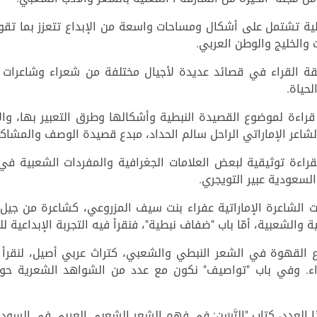
طية تشتمل على أشكال ومساحات واسعة من الإبداع تتعزز بما تقو
 والخليج والوطن العربي.
قة القراء في قصائد عديدة لأجيال مختلفة من شعراء وشاعرات ال
حياة.
راءة لموضوع القصيدة النبطية وأشكالها وطرق التعبير بها، والألو
الشاعر الإماراتي الراحل سالم الحداد، مبدع قصيدة الوصف والمشاكا
راءة توثيقية لبعض العلامات الجغرافية والمفردات الشعبية في 
السعودية عبير التويجري.
ت الشاعرة الإماراتية عفراء بنت سيف المزروعي، كشاعرة من جيل 
الشعبية، أمّا باب "ضفاف نبطية"، فنقرأ فيه التجربة الإبداعية لل
 القهوة في الشعر النبطي والشعبي، كتراث عربي أصيل، لنقرأ
اء. وفي باب "تواصيف" نكون مع عدد من الشواهد الشعرية ح
ذا العدد، كتاب "الرَّسَن: في فهم الشعر الشعبي العربي في السودا