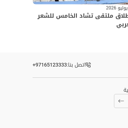
طلاق ملتقى تشاد الخامس للشعر
ربي
اتصل بنا:
+97165123333​
ة