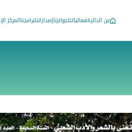
عن الدائرة
فعالياتنا
جوائزنا
إصداراتنا
برامجنا
المركز ال