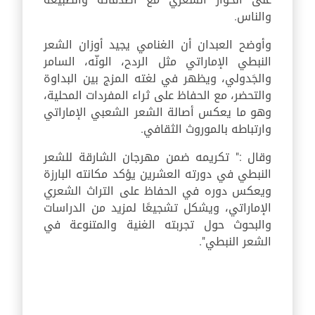
والناس.
وأوضح العبدان أن الغنامي يجيد أوزان الشعر
النبطي الإماراتي مثل الردح، الونّه، السامر
والجَدولي، ويظهر في لغته المزج بين البداوة
والتحضر، مع الحفاظ على ثراء المفردات المحلية،
وهو ما يعكس أصالة الشعر الشعبي الإماراتي
وارتباطه بالموروث الثقافي.
وقال :" تكريمه ضمن مهرجان الشارقة للشعر
النبطي في دورته العشرين يؤكد مكانته البارزة
ويعكس دوره في الحفاظ على التراث الشعري
الإماراتي، ويشكل تشجيعًا لمزيد من الدراسات
والبحوث حول تجربته الغنية والمتنوعة في
الشعر النبطي".