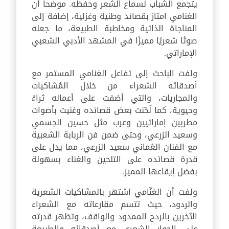
يتجمع الشباب لسماع الشعر وحفظه. موضحا أن
الغنامي امتاز بقصائد وطنية وغزلية، إضافة إلى
المناجاة الذاتية ومخاطبة الطبيعة، ما جعله
صوتًا شعريًا مميزًا في المشهد الأدبي الشعبي
الإماراتي.
ولفت الباحث إلى تفاعل الغنامي المستمر مع
أصدقائه الشعراء من خلال المُشاكيات
والمجاريات، والتي أضفت على أعماله ثراءً
وحيوية، كما لُحّنت بعض قصائده وغنيت بأصوات
مطربين إماراتيين وعرب مثل حسين الجسمي
وسعيد الزرعي، وحتى ضمن فن الربابة الشعبية
مع الفنان العُماني سعيد الزرعي، مما يدل على
قدرة قصائده على التلحين والغناء بسهولة
بفضل إيقاعها المميز.
ولفت أن الغنّامي اشتهر بالمشاكيات الشعرية
والردود، حيث تتسم مقارعاته مع الشعراء
الآخرين بالردح الممدود والواقف، وتظهر قدرته
على الحوار الشعري مع أصدقائه والطبيعة