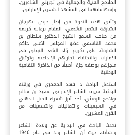
الملامح الفنية والجمالية في تجربتي الشاعرين،
وإسهاماتهما في المشهد الشعري الإماراتي.
وتأتي هذه الندوة في إطار حرص مهرجان
الشارقة للشعر الشعبي، المقام برعاية كريمة
من صاحب السمو الشيخ الدكتور سلطان بن
محمد القاسمي عضو المجلس الأعلى حاكم
الشارقة، على تكريم روّاد الشعر النبطي في
الامارات، والاحتفاء بتجاربهم الإبداعية، وتوثيق
منجزهم بوصفه جزءًا أصيلًا من الذاكرة الثقافية
الوطنية.
استهل الباحث د. فهد المعمري في ورقته
البحثية سيرة الشاعر الإماراتي سعيد بن سالم
بولاحج الرميثي، أحد أبرز شعراء الجيل الذهبي
في السبعينات والثمانينات والتسعينات من
القرن العشرين.
تحدث الباحث في البداية عن ولادة الشاعر
ونشأته، حيث أن الشاعر ولد في عام 1946