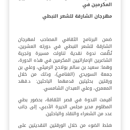
المكرمين في
مهرجان الشارقة للشعر النبطي
ضمن البرنامج الثقافي المصاحب لمهرجان
الشارقة للشعر النبطي في دورته العشرين،
نُظِّمت ندوة نقدية تناولت مسيرة وتجربة
الشاعرين الإماراتيين المكرمين في هذه الدورة،
وهما: سعيد بن سالم بولاحج الرميثي، وعلي بن
جمعة السويدي (الغنامي)، وذلك من خلال
ورقتين بحثيتين قدمهما الباحثين: د.فهد
المعمري، وعلي العبدان الشامسي.
أقيمت الندوة في قصر الثقافة، بحضور بطي
المظلوم مدير مجلس الحيرة الأدبي، إلى جانب
عدد من الشعراء والنقاد والباحثين.
سُلط الضوء من خلال الورقتين النقديتين على