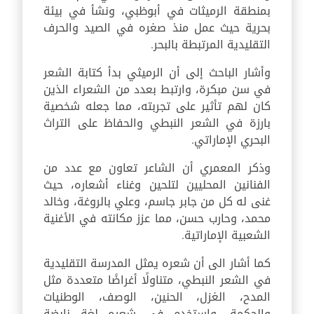
بمنطقة الرميثات في أبوظبي، ونشأ في بيئة
بحرية حيث عمل منذ صغره في الصيد والحرف
التقليدية المرتبطة بالبحر.
وأشار الباحث إلى أن الرميثي بدأ كتابة الشعر
في سن مبكرة، وارتبط بعدد من الشعراء الذين
كان لهم تأثير على تجربته، مما جعله شخصية
بارزة في الشعر النبطي والحفاظ على التراث
البحري الإماراتي.
وذكر المعمري أن الشاعر تعاون مع عدد من
الفنانين المحليين لتلحين وغناء أشعاره، حيث
غنى له كل من جابر جاسم، وعلي بالروغة، وخالد
محمد، وحارب حسن، مما عزز مكانته في الأغنية
الشعبية الإماراتية.
كما أشار الى أن شعره يمثل المدرسة التقليدية
في الشعر النبطي، متناولًا أغراضًا متعددة مثل
المدح، الغزل، الحنين، الوصف، الوطنيات
والحكمة. واستخدم في شعره لغة نابضة