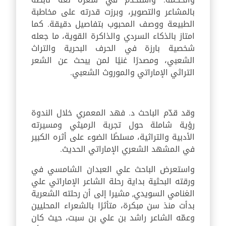
بالمشاعر والتصوير، وبرزت قدرته على مخاطبة
الطبيعة ووصف المحبوب بتفاصيل دقيقة. كما
امتاز بالذكاء السردي والذاكرة القوية، ما جعله
شخصية بارزة في الحرف البحرية والتراث
الشعبي، ومصدرًا غنيًا لمن يبحث عن الشعر
التراثي الإماراتي والموروث الشعبي.
وقد قدّم الباحث د. فهد المعمري خلال الندوة
رؤية شاملة حول تجربة الرميثي ومسيرته
الأدبية والتراثية، مسلطًا الضوء على أثره الكبير
في المشهد الشعري الإماراتي الحديث.
واستعرض الباحث علي العبدان الشامسي في
ورقته البحثية بداية رحلة الشاعر الإماراتي علي
الغنامي السويدي, مشيرا إلى أن رحلته الشعرية
بدأت منذ سن مبكرة، متأثرًا بالشعراء المحليين
وعمّه الشاعر راشد بن علي بن سبت، حيث كان