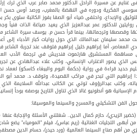
 غنايم عن مسيرة الراحل الدكتور محمد صابر عرب الذي ترك إرثاً فك
ر السوسي الفكرية ودوره في النهضة بالمغرب، ورصد أوس حسن اله
لتوثيق والإبداع، واحتفى ضياء أبو الصفا بفوز الكاتبة سلوى بكر ب
وايتين للدكتور عمر عبدالعزيز الذي يعيد صياغة الذات فنياً وجمال
تها وقصصها وترجماتها، بينما قرأ حسن م. يوسف سيرة الشاعر مح
ت محمد سليمان عبدالمالك الذي حول روايات كبار الأدباء إلى أع
لمعاصر، أما إبراهيم خليل إبراهيم فتوقف عند تجربة الشاعر فو
مساهمة المستشرق هارتموت فندريش في ترجمة الأدب العربي 
رجس الذي يصور الاغتراب الإنساني، وكتب علاء عبدالهادي عن تج
يم حديد قراءة في رواية (حكمة البوم والببغاء كاسكو) لعماد ن
ا إبراهيم التي تبحر في مراكب القصيدة، وتوقف د. محمد أبو ال
ه، وكتب عبدالرؤوف توتي عن الكاتب عبدالله السلايمة الذي ج
الإسبانية هو أنطونيو غالا الذي تناول التاريخ بوصفه بوحاً إنساني
حول الفن التشكيلي والمسرح والسينما والموسيقا:
خضير الزيدي)، حازم كمال الدين.. شغلتني الأسئلة والإجابة عنها (حو
يزي من أهم صناع السينما العالمية (ورد حيدر)، حسام الدين مصطف