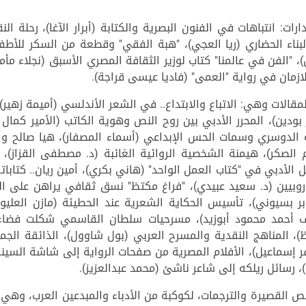
ت: انتباهات في الفنون البصرية والكتابة (أبرار الآغا)، رحلة ال
بناء الحضاري (ريا العجي)، "هبة الفقي" وقطعة من السكر للأطفا
 "الفن في عالمنا" كتاب لوزير الثقافة المصري الأسبق (نجلاء مأم
للازمان في رواية "العمى" (فاديا عيسى قراجة).
الات وهي: الاتباع والابتداع.. في الشعر الأندلسي (أميمة زهير)،
ز بودين)، المحرر الأدبي بين روح النص وهوية الكاتب (الأمير كما
ة الدوسري وسمات الحس الإبداعي (أسماء المصفار)، هيا صالح وال
 الصكر)، هيمنة الشخصية الروائية الغائبة (د. مصطفى القزاز
لأدبي في "كتاب العمل الواحد" (هاني بكري)، أمين ريان.. كتاباته ا
روبيين (د. سعيد عبيدي)، "فراغ مكتظ" نسق ثقافي يراهن على ا
بر بسيوني)، تأسيس الحكاية الشعرية عند الحطيئة (مازن العليو
ف أحمد محمود أبوزيد)، مسرحيات سلطان القاسمي شكلت فضاء 
 المناهج النقدية والمسرح العربي (بول شاوول)، الذائقة الجمال
سماعيل)، الأفلام المصرية من صفحات الرواية إلى شاشة السينما (
 رسائل ريلكه إلى شاعر ناشئ (محمد عبدالعزيز).
 القصيرة والترجمات، لكوكبة من الأدباء والمبدعين العرب، وه