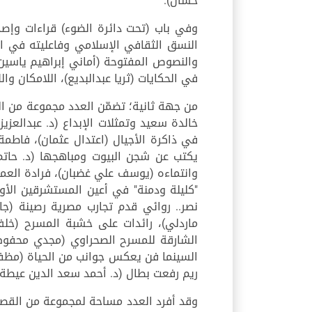
حسان).
وفي باب (تحت دائرة الضوء) قراءات وإصدارا
النسق الثقافي الإسلامي وفاعليته في ال
والنصوص المفتوحة (أماني إبراهيم ياسين)،
في الحكايات (ثريا عبدالبديع)، اللامكان وا
من جهة ثانية؛ تضمّن العدد مجموعة من المق
خالدة سعيد وتمثلات الإبداع (د. عبدالعزي
في ذاكرة الأجيال (اعتدال عثمان)، فاطم
يكتب عن شجن البيوت ومباهجها (د. حاتم
وانتماءه (يوسف علي غضبان)، فرادة العمل ا
"كليلة ودمنة" في أعين المستشرقين الأو
نصر.. روائي قدم تجارب مصرية رصينة (جا
ماردلي)، رائدات على خشبة المسرح (خل
الشارقة للمسرح الصحراوي (مجدي محفوظ)،
السينما فن يعكس جوانب من الحياة (مظفر إ
ريم رفعت بطال (د. أحمد سعد الدين عيطة)،
وقد أفرد العدد مساحة لمجموعة من القصص