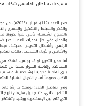
مسرحيات سلطان القاسمي شكلت فضاء أ
صدر العدد (2
والفكر والسينما والتشكيل والمسرح والترا
بالفنــون الشــعبية، يأتــي نظراً لدورها ف
والحوار، وفي ظل تحديات العصر الحديــث، 
الرقمي وأشــكال التعبيــر الحديثــة، ف
والأغانــي والأزياء الشــعبية، بهدف تقدي
أما مدير التحرير نواف يونس، فشدّد في مق
المجـالات، وإقامــة الحــوار بعيــداً عن هي
يثري ثقافتنا وهويتنا وشــخصيتنا، ونستعيد ت
الآخــر، خصوصاً أمــام الأجيال الشــابة الم
وفي تفاصيل العدد؛ توقفت د. رشا غانم ع
الشاعر الذاتي، وتتبع نبيل سليمان تاريخ ا
التي تقع بين الإسكندرية ورشيد وتشتهر ب