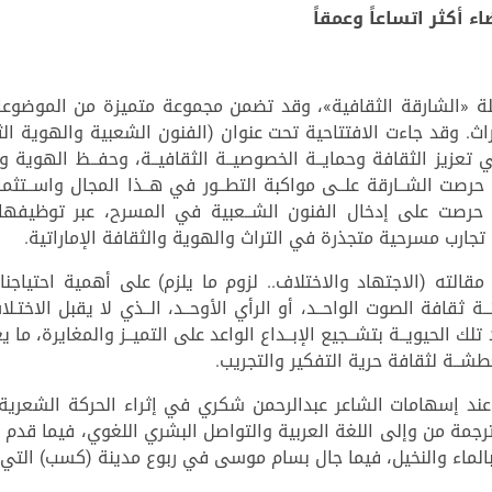
كثر اتساعاً وعمقاً
11)، فبراير (2026م)، من مجلة «الشارقة الثقافية»، وقد تضمن مجموعة متميزة من
ث. وقد جاءت الافتتاحية تحت عنوان (الفنون الشعبية والهوية الثقا
ــي تعزيز الثقافة وحمايــة الخصوصيــة الثقافيــة، وحفــظ الهوية وت
حرصت الشــارقة علــى مواكبة التطــور في هــذا المجال واســتثما
يما حرصت على إدخال الفنون الشــعبية في المسرح، عبر توظيفها 
م تجارب مسرحية متجذرة في التراث والهوية والثقافة الإماراتية.
الته (الاجتهاد والاختلاف.. لزوم ما يلزم) على أهمية احتياجنا إ
منــة ثقافة الصوت الواحــد، أو الرأي الأوحــد، الــذي لا يقبل الاخت
لك الحيويــة بتشــجيع الإبــداع الواعد على التميــز والمغايرة، ما ي
تعطشــة لثقافة حرية التفكير والتجريب.
ند إسهامات الشاعر عبدالرحمن شكري في إثراء الحركة الشعرية
لترجمة من وإلى اللغة العربية والتواصل البشري اللغوي، فيما قدم
الماء والنخيل، فيما جال بسام موسى في ربوع مدينة (كسب) التي 