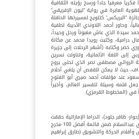
رياً معرفياً جاداً ورسخ رؤيته الثقافية
وية العابرة في رواية "ليون الإفريقي"
جائزة "البريكس" كتتويج لمسيرتها الحافلة
ياً، وحاور أحمد اللاوندي الأديبة لطفية
مد سيدة الذي عاش مغبوناً ورحل وحيداً،
مال درامية، وكتبت رويدا محمد عن مكانة
زي خضر وكتابه (أشهر الرحلات إلى جزيرة
إلى اللغة الألمانية، وتناولت نسرين
ربة الروائي مصطفى نصر الذي تحلى بروح
داف، حيث لا يمكن للقفص أن يلغي أحلام
سعود عند مؤلفات أحمد صبري أبو الفتوح
عل قلمه وسيلة لتفسير العالم، وأخيراً
اً في (المخطوط القرمزي).
ار- ظافر جلود)، الدراما الإماراتية حققت
حضوراً متميزاً (خديجة محمد)، "أغداً ألقاك" من أبهى التجليات الغنائية (ريم عباس)، فيلم "المومياء" يضع شادي عبدالسلام ضمن قائمة أفضل 100 مخرج
ى وأفلام الحركة والتشويق (طارق إبراهيم