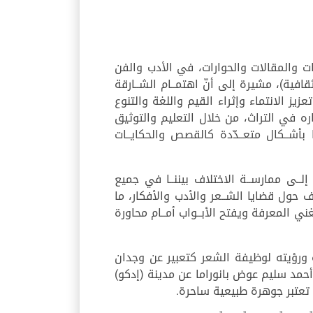
 الموضوعات والمقالات والحوارات، في الأدب والفن
فية)، مشيرة إلى أنّ اهتمــام الشــارقة
عزيز الانتماء وإثراء القيم واللغة والتنوع
ره في التراث، من خلال التعليم والتوثيق
بأشــكال متعــدّدة كالقصص والحكايــات
لــى ممارســة الاختلاف بيننــا في جميع
ـلاف حول قضايا الشــعر والأدب والأفكار، ما
غني المعرفة ويفتح الأبــواب أمــام محاورة
 ورؤيته لوظيفة الشعر كتعبير عن وجدان
 أحمد سليم عوض بانوراما عن مدينة (إدكو)
تعتبر جوهرة طبيعية ساحرة.