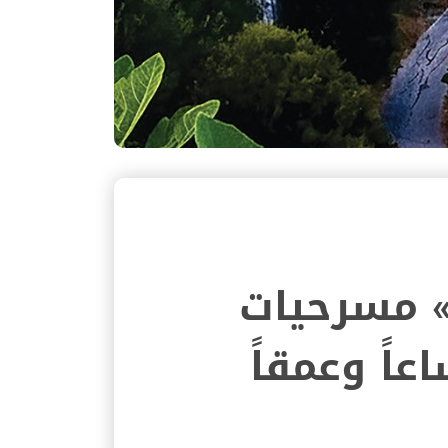
افية» مسرحيات
عاً وعمقاً