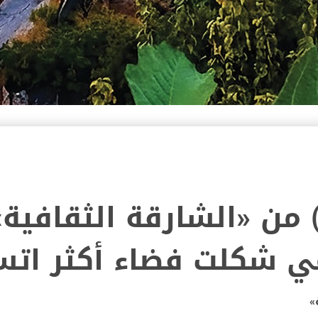
ي العدد (112) من «الشارقة الثق
 شكلت فضاء أكثر اتسا