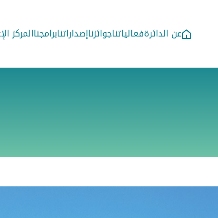
عن الدائرة
فعالياتنا
جوائزنا
إصداراتنا
برامجنا
المركز ال