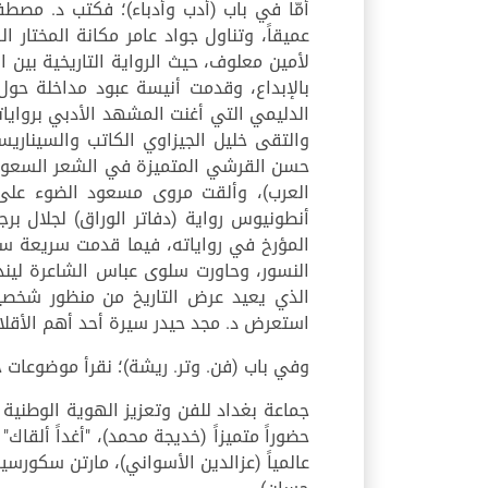
أمّا في باب (أدب وأدباء)؛ فكتب د. مصطفى
عميقاً، وتناول جواد عامر مكانة المختا
لأمين معلوف، حيث الرواية التاريخية بين ا
بالإبداع، وقدمت أنيسة عبود مداخلة حول ر
الدليمي التي أغنت المشهد الأدبي بروايا
والتقى خليل الجيزاوي الكاتب والسيناريس
حسن القرشي المتميزة في الشعر السعودي ا
العرب)، وألقت مروى مسعود الضوء على 
أنطونيوس رواية (دفاتر الوراق) لجلال ب
المؤرخ في رواياته، فيما قدمت سريعة سل
النسور، وحاورت سلوى عباس الشاعرة ليند
الذي يعيد عرض التاريخ من منظور شخصيات
استعرض د. مجد حيدر سيرة أحد أهم الأقلام 
وفي باب (فن. وتر. ريشة)؛ نقرأ موضوعات 
جماعة بغداد للفن وتعزيز الهوية الوطنية (
عالمياً (عزالدين الأسواني)، مارتن سكورس