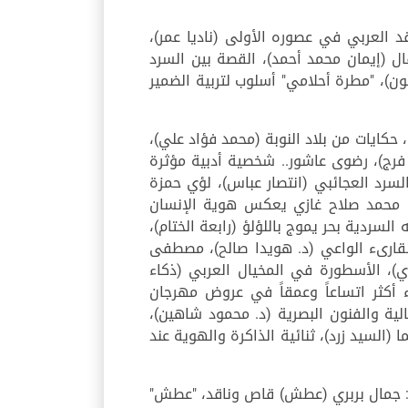
نقد العربي في عصوره الأولى (ناديا عمر)،
ل (إيمان محمد أحمد)، القصة بين السرد
ون)، "مطرة أحلامي" أسلوب لتربية الضمير
 حكايات من بلاد النوبة (محمد فؤاد علي)،
ل فرج)، رضوى عاشور.. شخصية أدبية مؤثرة
سرد العجائبي (انتصار عباس)، لؤي حمزة
)، محمد صلاح غازي يعكس هوية الإنسان
لسردية بحر يموج باللؤلؤ (رابعة الختام)،
لقارىء الواعي (د. هويدا صالح)، مصطفى
ي)، الأسطورة في المخيال العربي (ذكاء
أكثر اتساعاً وعمقاً في عروض مهرجان
ية والفنون البصرية (د. محمود شاهين)،
السيد زرد)، ثنائية الذاكرة والهوية عند
ي: جمال بربري (عطش) قاص وناقد، "عطش"