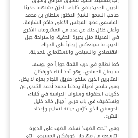
إنجازلتسليط الضوء للسوق التراثي وسوق
الجبيل الجديدينفي كلباء، الذيْن دشنهما حديثا
صاحب السمو الشيخ الدكتور سلطان بن محمد
القاسمي عضو المجلس الأعلى حاكم الشارقة،
وأعلن خلال ذلك عن عدد من المشروعات الأخرى
في المدينة مثل بحيرة الحفية، واستراحة جبل
الديم، ما سينعكس إيجاباً على الحراك
الاقتصادي والسياحي والاستثماري للمدينة.
كما نطالع في درب القمة حواراً مع يوسف
سليمان الحمادي، وهو أحد أبناء خورفكان
المثابرين الذين سلكوا طريق النجاح بعزم لا يكل،
وفي ملامح أصيلة يحدثنا محمد أحمد الكندي عن
ذكريات الطفولة وسنوات الدراسة في كلباء،
ونستضيف في باب مربي أجيال خالد خليل
الحوسني الذي كرّس حياته لتعليم وإعداد
النشء.
وفي "تحت الضوء" نسلط الضوء على الدورة
التاسعة من مهرجان خورفكان المسرحي التي