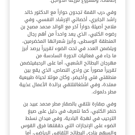
إضافات، ومشروع مزرعة الدواجن.
وفي درب القمة تجدون حواراً مع الدكتور خالد
راشد الجابري، أخصائي الإرشاد النفسي، وفي
ملامح أصيلة حواراً آخر مع الوالد محمد مصبح بن
رضوه الكتبي، الذي يعد واحداً من أهم رجال
المنطقة الوسطى، وأبرز شعرائها المخضرمين،
ويتضمن العدد في تحت الضوء تقريراً يرصد أبرز
ما جاء في فعاليات الدورة السادسة من
مهرجان البطائح الشعبي، أما على الرحبفيتضمن
تقريراً مصوراً عن وادي النصاص، الذي يقع بين
منطقتي فلي وأخيضر، وكان موئلا لحياة طبيعية
ممتدة، وفي اشتغالنلتقي برائدة الأعمال عذيبة
مطر دلموك.
وفي صِقارة نلتقي بالصقار مطر محمد عبيد بن
خنفر الكتبي، كما نتعرف في دليل على صيغ
الترحيب في لهجة البادية، وفي ميدان نسلط
الضوء على الإنجازات التي حققتها فرق القوس
والسهم بنادي البطائح الثقافي الرياضي، أما