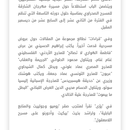
ويتضمن الباب استطلاعاً حول مسيرة مهرجان الشارقة
للمسرح الصحراوي بمناسبة حلول دورته التاسعة التي تنظم
في الفترة من الثاني عشر إلى السابع عشر من ديسمبر
المقبل.
وفي "قراءات" نطالع مجموعة من المقالات حول عروض
مسرحية قدمت أخيراً. يكتب إبراهيم الحسيني عن عرض
"فاطمة الهواري لا تصالح" للمخرج الأردني- الفلسطيني
غنام غنام، ويتناول محمود الحلواني "الجريمة والعقاب"
للمخرج المصري عماد علوني، ويحلل كمال الشيحاوي
"عربون" للمخرج التونسي عماد جمعة، ويكتب هوشنك
وزيري عن "حديقة هيسبريدس" للمخرجة الإسبانية إليسيا
سوتو، ويتناول الحسام محيي الدين العرض اللبناني "البطل
ما بيموت" للمخرجة علية الخالدي.
في "رؤى" نقرأ لمنتجب صقر "روميو وجولييت والمنابع
البابلية"، ولراشد بخيت "بيكيت وأدورنو على مسرح
اللامعقول".