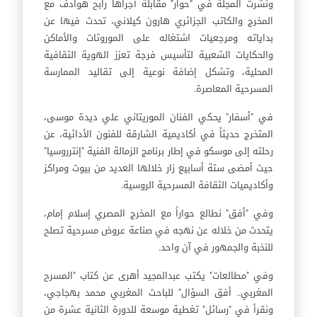
ونشرت المجلة في "حوار" مقابلة أجراها رابح هوادف مع
المخرج والكاتب الجزائري هارون كيلاني، تحدث فيها عن
بداياته ومرجعيات اشتغاله على الموروثات والأماكن
والحكايات الشعبية لتأسيس فرجة تعزز الهوية الثقافية
المحلية، وتشكل إضافة نوعية إلى تقاليد الممارسة
المسرحية المعاصرة.
في "أسفار" يحكي الفنان الموريتاني علي ديدة موسى،
المتخرج حديثاً في أكاديمية الشارقة للفنون الأدائية، عن
رحلته إلى موسكو في إطار برنامج الزمالة الفنية "إنترروسيا"
حيث أمضى ستة أسابيع زار خلالها العديد من بيوت ومراكز
وأكاديميات الثقافة المسرحية الروسية.
وفي "أفق" نطالع حواراً مع المخرج المصري إسلام إمام،
يتحدث من خلاله عن نهجه في صناعة عروض مسرحية تصلح
للنخبة والجمهور في آن واحد.
وفي "مطالعات" يكتب عبدالمجيد أهرى عن كتاب "المسرح
المغربي.. أفق السؤال" للباحث المغربي محمد بهجاجي،
ونقرأ في "رسائل" تغطية موسعة للدورة الثانية عشرة من