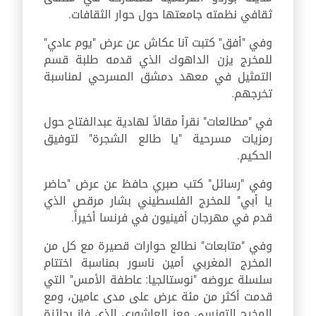
ثقافي نظمته جامعتها حول حوار الثقافات.
وفي "أفق" كتبت آنا عكاش عن عرض "يوم عادي"
للمخرج يزن الداهوك الذي قدمه طلبة قسم
التمثيل في معهد دمشق المسرحي لمناسبة
تخرجهم.
في "مطالعات" نقرأ مقالاً لهادية عبدالفتاح حول
رمزيات مسرحية "يا طالع الشجرة" لتوفيق
الحكيم.
وفي "رسائل" كتب صبري حافظ عن عرض "حاضر
يا أبي" للمخرج الفلسطيني بشار مرقص الذي
قدم في مهرجان أفينيون في فرنسا أخيراً.
وفي "متابعات" نطالع حوارات قصيرة مع كل من
المخرج المغربي أمين ناسور بمناسبة اختتام
سلسلة عروضه "نوستالجيا: عاطفة الأمس" التي
قدمت أكثر من مئة عرض على مدى عامين، ومع
المخرج التونسي معز العاشوري الذي فاز بجائزة