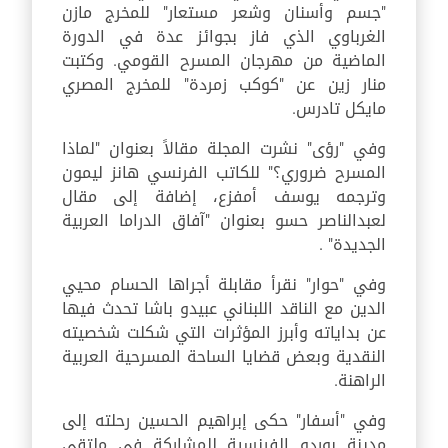
"جسم وأسنان وشعر مستعار" للمخرج مازن
الغرباوي الذي فاز بجوائز عدة في الدورة
الماضية من مهرجان المسرح القومي. وكتبت
منار زين عن "كوكب زمردة" للمخرج المصري
مايكل تادرس.
وفي "رؤى" نشرت المجلة مقالاً بعنوان "لماذا
المسرح ضروري؟" للكاتب الفرنسي هانز ليمون
وترجمه يوسف أمفزع، إضافة إلى مقال
لعبدالناصر حسو بعنوان "آفاق الدراما العربية
الجديدة" .
وفي "حوار" نقرأ مقابلة أجراها الحسام محيي
الدين مع الناقد اللبناني عبيدو باشا تحدث فيها
عن بداياته وأبرز المؤثرات التي شكلت شخصيته
النقدية وبعض قضايا الساحة المسرحية العربية
الراهنة.
وفي "أسفار" حكى إبراهيم الحسين رحلته إلى
مدينة بوردو الفرنسية للمشاركة في ملتقى