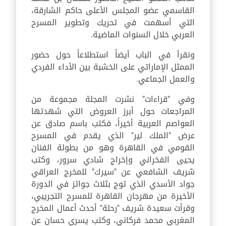
القاسمي عضو المجلس الأعلى حاكم الشارقة،
التي أسهمت في تحريك وتطوير المسرح
العربي خلال السنوات الماضية.
ونقرأ في الباب أيضاً استطلاعاً حول حضور
الممثل الإماراتي على الخشبة بين الأداء الفردي
والعمل الجماعي.
وفي "قراءات" نشرت المجلة مجموعة من
المراجعات حول أبرز العروض التي شهدتها
العواصم العربية أخيراً، فكتب باسم صادق عن
عرض "الملك لير" الذي يقدم في المسرح
القومي في القاهرة وهو من بطولة الفنان
يحيى الفخراني وإخراج شادي سرور، وكتب
شريف الشافعي عن "سيرك" للمخرج العراقي
جواد الأسدي الذي توج بثلاث جوائز في الدورة
الأخيرة من مهرجان القاهرة للمسرح التجريبي،
وقرأت سعيدة شريف "رحلة" أحدث أعمال المخرج
المغربي محمد فركاني، وكتب يسري حسان عن