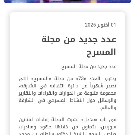
01 أكتوبر 2025
عدد جديد من مجلة
المسرح
عدد جديد من مجلة المسرح
يحتوي العدد «73» من مجلة «المسرح» التي
تصدر شهرياً عن دائرة الثقافة في الشارقة،
مجموعة متنوعة من الحوارات والقراءات والتقارير
والرسائل حول النشاط المسرحي في الشارقة
والعالم.
في باب «مدخل» نشرت المجلة إفادات لفنانين
سوريين، يثمنون من خلالها جهود ومبادرات
صاحب السمو الشيخ الدكتور سلطان بن محمد