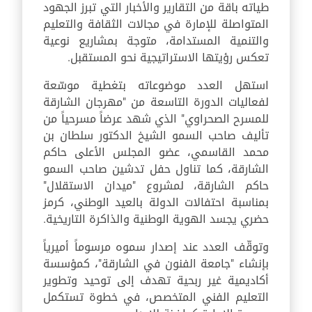
طياته باقة من التقارير والأخبار التي تبرز الجهود
المتواصلة للإمارة في مجالات الثقافة والتعليم
والتنمية المستدامة، متوجة بمشاريع نوعية
تعكس رؤيتها الاستراتيجية نحو المستقبل.
استهل العدد موضوعاته بتغطية موسّعة
لفعاليات الدورة التاسعة من "مهرجان الشارقة
للمسرح الصحراوي" الذي شهد عرضاً مسرحياً من
تأليف صاحب السمو الشيخ الدكتور سلطان بن
محمد القاسمي، عضو المجلس الأعلى حاكم
الشارقة، كما تناول حفل تدشين صاحب السمو
حاكم الشارقة، لمشروع "ميدان الاستقلال"
بمناسبة احتفالات الدولة بالعيد الوطني، كرمز
حضري يجسد الهوية الوطنية والذاكرة التاريخية.
وتوقّف العدد عند إصدار سموه مرسوماً أميرياً
بإنشاء "جامعة الفنون في الشارقة"، كمؤسسة
أكاديمية غير ربحية تهدف إلى توحيد وتطوير
التعليم الفني المتخصص، في خطوة تستكمل