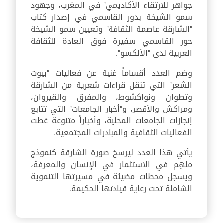
جواهر للارتقاء الأكاديمي" في المغرب، وجهود
سمو الشيخة بدور القاسمي في إصدار كتاب
"الشارقة عاصمة الثقافة" وتعيين سمو الشيخة
حور القاسمي سفيرة فوق العادة للثقافة
العربية لدى "الألكسو".
وضم العدد أقساماً غنية عن فعاليات "بيوت
الشعر" التي تنقل قراءات شعرية من الشارقة
وتطوان ونواكشوط، والمفرق والقيروان،
ومراكش والأقصر، و"أخبار الجامعات" التي تتابع
إنجازات الجامعات المحلية، وأخباراً متنوعة غطت
الفعاليات الثقافية والمبادرات المجتمعية.
يأتي هذا العدد ليرسخ صورة الشارقة كنموذج
ملهِم في الاستثمار في الإنسان والمعرفة،
ويسجل محطات مضيئة في مسيرتها التنموية
الشاملة تحت رعاية قيادتها الحكيمة.