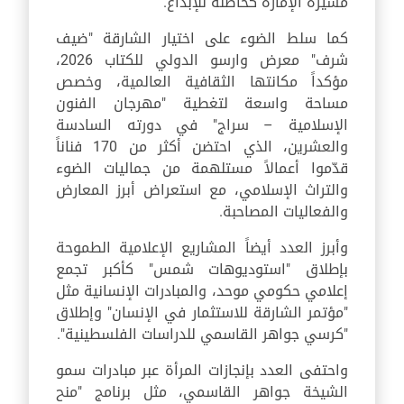
مسيرة الإمارة كحاضنة للإبداع.
كما سلط الضوء على اختيار الشارقة "ضيف
شرف" معرض وارسو الدولي للكتاب 2026،
مؤكداً مكانتها الثقافية العالمية، وخصص
مساحة واسعة لتغطية "مهرجان الفنون
الإسلامية – سراج" في دورته السادسة
والعشرين، الذي احتضن أكثر من 170 فناناً
قدّموا أعمالاً مستلهمة من جماليات الضوء
والتراث الإسلامي، مع استعراض أبرز المعارض
والفعاليات المصاحبة.
وأبرز العدد أيضاً المشاريع الإعلامية الطموحة
بإطلاق "استوديوهات شمس" كأكبر تجمع
إعلامي حكومي موحد، والمبادرات الإنسانية مثل
"مؤتمر الشارقة للاستثمار في الإنسان" وإطلاق
"كرسي جواهر القاسمي للدراسات الفلسطينية".
واحتفى العدد بإنجازات المرأة عبر مبادرات سمو
الشيخة جواهر القاسمي، مثل برنامج "منح