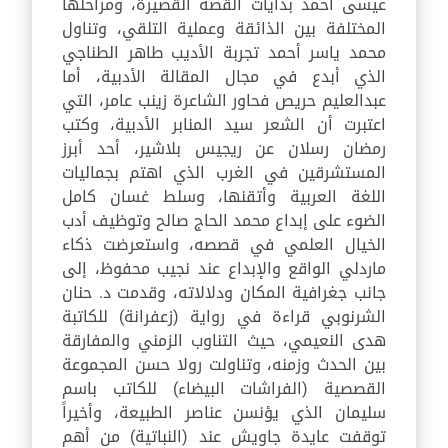
عيسى أحمد بدايات القصة القصيرة، ومراحلها
المختلفة بين الذائقة وعملية التلقي، وتناول
محمد ياسر أحمد تجربة الأديب طاهر الطناجي
الذي أبدع في مجال المقالة الأدبية، أما
عبدالعليم حريص فحاور الشاعرة زينب عامر، التي
اعتبرت أن الشعر سيد المنابر الأدبية، وكتب
رمضان رسلان عن ريجيس بلاشير، أحد أبرز
المستشرقين في الغرب الذي اهتم بجماليات
اللغة العربية وأتقنها، وسلط غسان كامل
الضوء على إبداع محمد الحاج صالح وتوظيف أدب
الخيال العلمي في قصصه، واستعرضت ذكاء
ماردلي الواقع والإبداع عند نجيب محفوظ، إلى
جانب جغرافية المكان ودلالاته، وقدمت د. حنان
الشرنوبي قراءة في رواية (زعفرانة) للكاتبة
هدى النعيمي، حيث التناوب الزمني والمفارقة
بين الحدث وزمنه، وتناولت رولا حسن المجموعة
القصصية (الفراشات البيضاء) للكاتب باسم
سليمان الذي يؤنسن عناصر الطبيعة، وأخيراً
توقفت عايدة جاويش عند (النباتية) من أهم