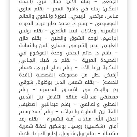
الجمعي – بقلم الأمير كمال فرج، (أنسنة
المكان) رحلة في ذاكرة العمر – بقلم سلوى
عباس، مرتضى الزبيدي.. المؤرخ واللغوي والعالم
الموسوعي – بقلم د. محمد صابر عرب، الصورة
الشعرية.. ودلالات البيت الشعري – بقلم يونس
إبراهيم، لوحة الشوق والحنين – بقلم مازن
العليوي، عصر إلكتروني وتسليع للفن والثقافة
– بقلم د. حاتم الصكر، وحدة الموضوع في
القصيدة العربية – بقلم د. ضياء الجنابي،
المكتبة بيتنا الآخر – بقلم صالح لبريني، هشام
أزكيض يطل من مجموعته القصصية (نافذة
للصمت) – بقلم شمس الدين بوكلوة، شوقي
بدر والبحث في الأنساق المضمرة – بقلم
مصطفى عبدالله، علاقة التفاعل بين الأدبين
المحلي والعالمي – بقلم عبدالنبي اصطيف،
اللغة بين التفاوت والتجاذب – بقلم أحمد رستم
الدخل الله، ملاذات آمنة للشعراء – بقلم رعد
أمان، (شكسبير) روسيا.. بوشكين لحظة شعرية
مكتملة – بقلم بول شاوول، إداور الخراط علامة