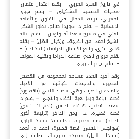
في تاريخ السرد العربي – بقلم اعتدال عثمان،
منحنيات التصميم التشكيلي – بقلم نجوى
المغربي، تربية الجمال في الفنون والثقافة
الإنسانية – بقلم د. هويدا صالح، تطور الشكل
الفني في مسرح سعدالله ونوس – بقلم لبانة
الشيخ أحمد، فن الفرجة.. و(خيال الظل) – بقلم
هاني بكري، واقع الأعمال الدرامية (المدبلجة) –
بقلم مروان ناصح، صناعة الدراما وتقنية المؤلف
– بقلم ميثم الخزرجي.
وقد أفرد العدد مساحة لمجموعة من القصص
القصيرة والترجمات لكوكبة من الأدباء
والمبدعين العرب، وهي: سعيد اتليلي (باقة ورد)
قصة، (باقة ورد) لعبة الخفاء والتجلي – بقلم د.
سعيد يقطين، هيفاء الحسن (ندم لا ينسى)
قصة قصيرة، د. أيمن الداكر (ترنيمة أخرى
للحياة) قصة قصيرة، عبدالحميد محمد الراوي
(هواجس النفس) قصة قصيرة، أحمد م. أحمد
(انسدال الليل) قصيدة مترجمة، إضافة إلى