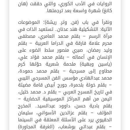
الروايات في الأدب الكوري، والتي حققت (هان
كانغ) شهرة واسعة بعد ترجمتها.
ونقرأ في باب (فن. وتر. ريشة)؛ الموضوعات
الآتية: التشكيلية هند عدنان.. تستعيد الذات في
مرآة الرسم – بقلم محمد العامري، مصطفى
محرم علامة فارقة في الدراما العربية – بقلم
وليد رمضان، صبري منصور سلط الضوء على
الإنسان في أعماله – بقلم محمد فؤاد علي،
(ياسين وبهية) ملحمة شعرية حوّلها كرم
مطاوع إلى مسرحية – بقلم محمد حمودة،
محمد عبدالهادي مؤسس الفن المسرحي الليبي
– بقلم خولة بلحمرة، جورج أبيض قامة مضيئة
في تاريخ المسرح العربي – بقلم د. محمد خليل،
اليمن من أهم المراكز الموسيقية الحضارية –
بقلم بادية حسن، داوود عبدالسيد.. المخرج
المؤلف – بقلم عزالدين الأسواني، سليمان
الحقيوي يرد على الأسئلة المعلقة في السينما
– بقلم عبداتي بوشعاب، (الغرفة المجاورة)