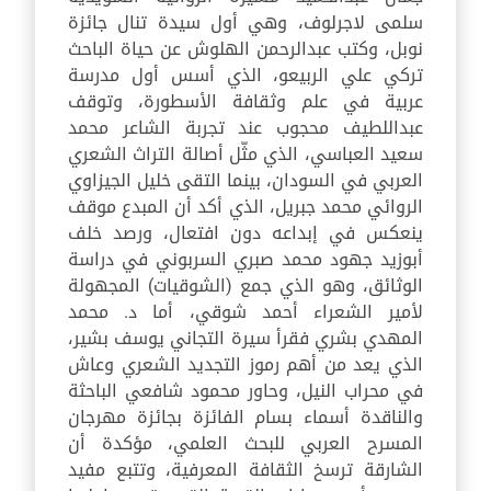
سلمى لاجرلوف، وهي أول سيدة تنال جائزة
نوبل، وكتب عبدالرحمن الهلوش عن حياة الباحث
تركي علي الربيعو، الذي أسس أول مدرسة
عربية في علم وثقافة الأسطورة، وتوقف
عبداللطيف محجوب عند تجربة الشاعر محمد
سعيد العباسي، الذي مثّل أصالة التراث الشعري
العربي في السودان، بينما التقى خليل الجيزاوي
الروائي محمد جبريل، الذي أكد أن المبدع موقف
ينعكس في إبداعه دون افتعال، ورصد خلف
أبوزيد جهود محمد صبري السربوني في دراسة
الوثائق، وهو الذي جمع (الشوقيات) المجهولة
لأمير الشعراء أحمد شوقي، أما د. محمد
المهدي بشري فقرأ سيرة التجاني يوسف بشير،
الذي يعد من أهم رموز التجديد الشعري وعاش
في محراب النيل، وحاور محمود شافعي الباحثة
والناقدة أسماء بسام الفائزة بجائزة مهرجان
المسرح العربي للبحث العلمي، مؤكدة أن
الشارقة ترسخ الثقافة المعرفية، وتتبع مفيد