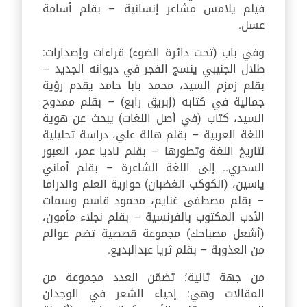
فيلم يلامس مشاعر إنسانية – بقلم أسامة
عسل.
وفي باب (تحت دائرة الضوء) قراءات وإصدارات:
طلال الجنيبي ينسج الفجر في ديوانه الجديد –
بقلم زمزم السيد، محمد بابا حامد يقدم رؤية
جمالية في كتابه (إبريق رابع) – بقلم ممدوح
السيد، كتاب (في أصل اللغات) يبحث عن هوية
اللغة العربية – بقلم هالة علي، دراسة تحليلية
لتاريخ اللغة وتطورها – بقلم ناديا عمر، العبور
السحري.. إلى اللغة الشاعرة – بقلم أماني
ياسين، (الكوكب الغضبان) حوارية العلم والدراما
– بقلم مصطفى غنايم، محمود قاسم وسمات
الأدب المكتوب بالفرنسية – بقلم نجلاء مأمون،
(أشعل مصباحك) مجموعة قصصية تضم عوالم
من العذوبة – بقلم ثريا عبدالبديع.
من جهة ثانية؛ تضمّن العدد مجموعة من
المقالات وهي: إحياء الشعر في الوجدان