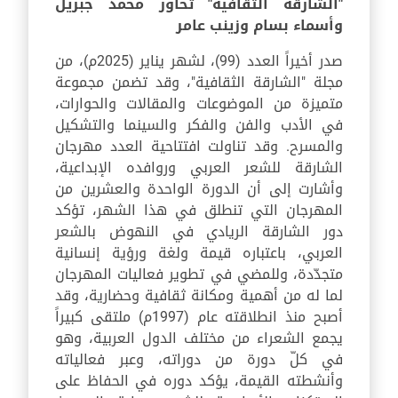
"الشارقة الثقافية"
تحاور محمد جبريل
وأسماء بسام وزينب عامر
صدر أخيراً العدد (99)، لشهر يناير (2025م)، من
مجلة "الشارقة الثقافية"، وقد تضمن مجموعة
متميزة من الموضوعات والمقالات والحوارات،
في الأدب والفن والفكر والسينما والتشكيل
والمسرح. وقد تناولت افتتاحية العدد مهرجان
الشارقة للشعر العربي وروافده الإبداعية،
وأشارت إلى أن الدورة الواحدة والعشرين من
المهرجان التي تنطلق في هذا الشهر، تؤكد
دور الشارقة الريادي في النهوض بالشعر
العربي، باعتباره قيمة ولغة ورؤية إنسانية
متجدّدة، وللمضي في تطوير فعاليات المهرجان
لما له من أهمية ومكانة ثقافية وحضارية، وقد
أصبح منذ انطلاقته عام (1997م) ملتقى كبيراً
يجمع الشعراء من مختلف الدول العربية، وهو
في كلّ دورة من دوراته، وعبر فعالياته
وأنشطته القيمة، يؤكد دوره في الحفاظ على