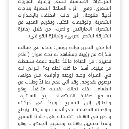
المرتكزات الأساسية للشعر ورعاية الموروث
الشعري، وفي إثراء الساحة الشعرية بنتاجات
أدبية متنوعة، إلى جانب الاحتفاء بالإصدارات
الشعرية، وتوقيعات الكتب، وتكريم العديد من
الشعراء الإماراتيين والعرب، من خلال (جائزة
الشارقة للشعر العربي)، و(جائزة القوافي).
أما مدير التحرير نواف يونس؛ فقدم في مقالته
شذرات من رؤيته ومشاهداته تحت عنوان (أفلام
قصيرة.. من الحياة) قائلاً: غالبته دمعة ســقطت
من عينيه.. أهذا ما كنت تحلم به؟! تــراءى لــه
في المــرآة وجــه زوجته وأولاده مــن حولها،
يرحبون بقدومه، وقد أتى لهم بما لذّ وطــاب من
الطعام.. لكنه تمالك نفســه متأهباً.. وهو
يســمع صفارة الاستعداد. يزيح الســتارة..
وينطلق إلى المسرح.. ويبدأ في حركاته
ورقصاته المضحكة على أنغام الموســيقا.. ينبطح
ويطير في الهواء يتشــقلب على خشبة المسرح
وسط تصفيق وهتاف وتشجيع الجمهور.. وهو