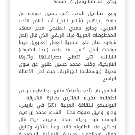
يبكي ألماً كما يفعل كل مساء!
وفي تفاصيل العدد، كتب حسين حمودة عن
حافظ إبراهيم (شاعر النيل) أحد أعلام الأدب
العربي، وحاور حمدي المليجي مدير معهد
المخطوطات العربية مراد الريفي الذي قال (نحن
شهود عيان على عبقرية العقل العربي)، فيما
توقفت آمال كامل عند بلدة (نيحا الشوف)
اللبنانية التي تتغنى بجغرافيتها وآثارها
التاريخية، وكتب محمد حسين طلبي عن هوى
مدينة (بوسعادة) الجزائرية، حيث لحن الأصالة
الراسخ.
أما في باب (أدب وأدباء)؛ فتابع عبدالعليم حريص
احتفالية تكريم الفائزين بجائزة الشارقة –
اليونسكو للثقافة العربية (20) في باريس،
وحاور وفيق صفوت مختار الشاعر محمد إبراهيم
أبوسنة قبل رحيله بمدة قصيرة، حيث قال
(حياتي منذ الطفولة كانت وعياً بالآخر)، وتناول
جمال عبدالحميد مسيرة الروائية السويدية