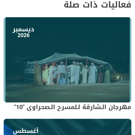
فعاليات ذات صلة
ديسمبر
2026
مهرجان الـشارقة لـلمسرح الـصحراوي "10"
أغسطس