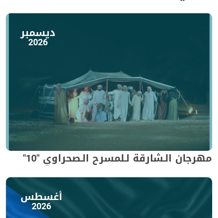
ديسمبر
2026
مهرجان الـشارقة لـلمسرح الـصحراوي "10"
أغسطس
2026