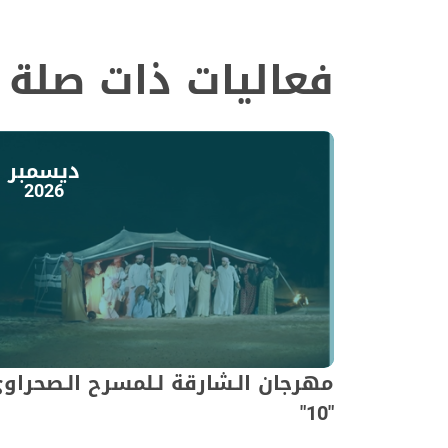
فعاليات ذات صلة
ديسمبر
2026
مهرجان الـشارقة لـلمسرح الـصحراو
"10"