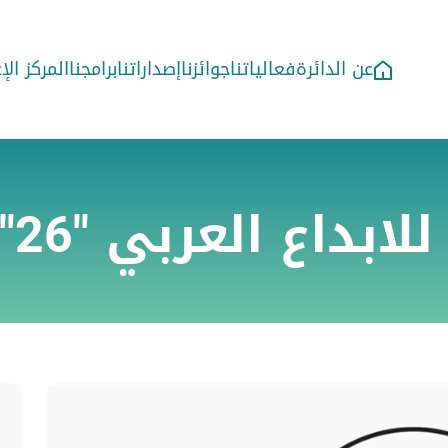
عن الدائرة
فعالياتنا
جوائزنا
إصداراتنا
برامجنا
المركز ال
ابداع العربي "26"