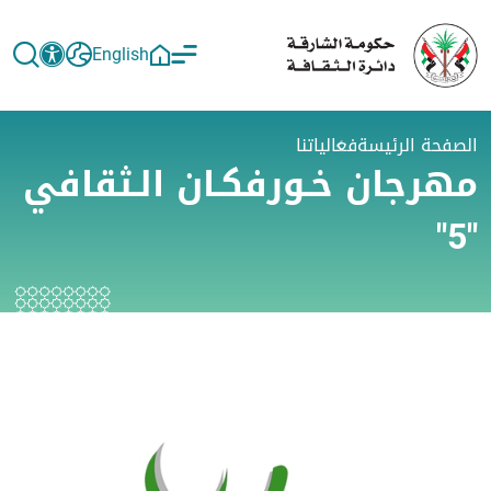
English
الصفحة الرئيسة
فعالياتنا
مهرجان خـورفكـان الـثقافي
"5"