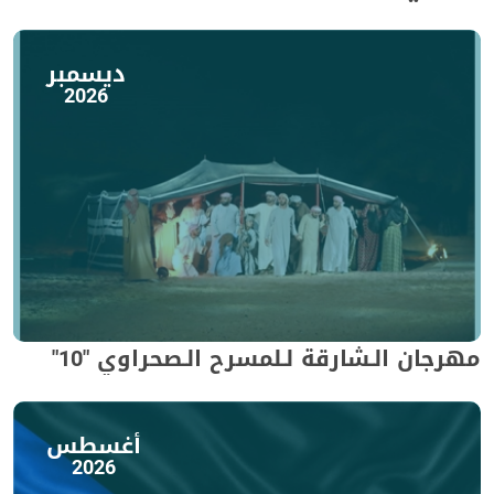
ديسمبر
2026
مهرجان الـشارقة لـلمسرح الـصحراوي "10"
أغسطس
2026