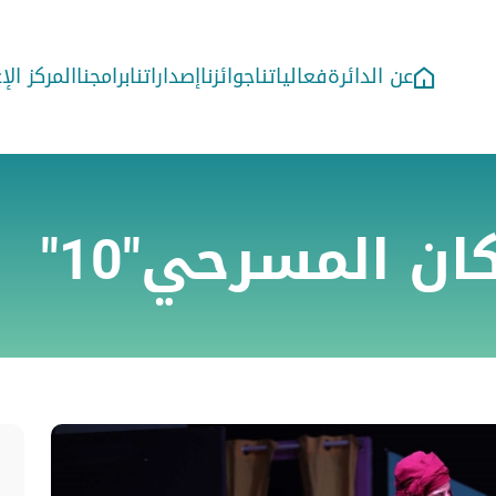
عن الدائرة
فعالياتنا
جوائزنا
إصداراتنا
برامجنا
المركز ال
ن المسرحي"10"