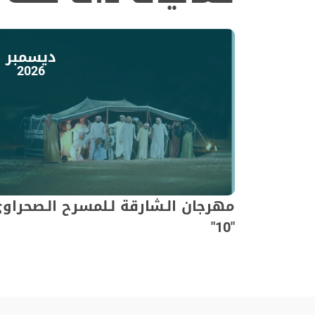
ديسمبر
2026
مهرجان الـشارقة لـلمسرح الـصحراو
"10"