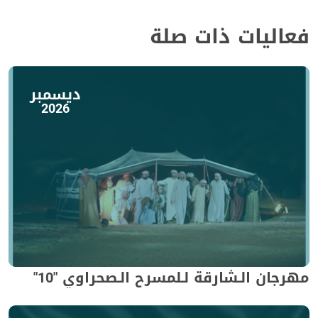
فعاليات ذات صلة
ديسمبر
2026
مهرجان الـشارقة لـلمسرح الـصحراوي "10"