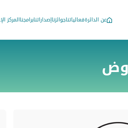
عن الدائرة
فعالياتنا
جوائزنا
إصداراتنا
برامجنا
المركز ال
روض