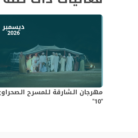
ديسمبر
2026
مهرجان الـشارقة لـلمسرح الـصحراو
"10"