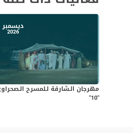
ديسمبر
2026
مهرجان الـشارقة لـلمسرح الـصحراو
"10"