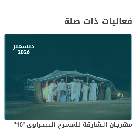
فعاليات ذات صلة
ديسمبر
2026
مهرجان الـشارقة لـلمسرح الـصحراوي "10"