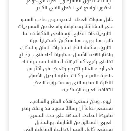
الرأسية، ليكون المسرحيون العرب في جوهر
الحضور الواسع في الفعل الفني الكبير.
خلال سنوات العطاء الخصب حرص صاحب السمو
على المشاركة بمصفوفة واسعة من المسرحيات
التاريخية ذات الطابع الإسقاطي المُكاشف لما
كان، وما يجري، وما سيكون، مُستجلياً عبرة
التاريخ، وحكمة النظر لمتواليات الزمان والمكان،
واختار لهذه الأعمال مستويات أداء فني، وإخراج
تفاعلي رفيع، كما تجوَّلت أعماله المسرحية تلك
في أرجاء العالم لتترجم وتعرض في أكثر من
حاضرة عالمية، وكانت بمثابة البديل الأعمق
للنظرة النمطية التي وسمت رؤية البعض
للثقافة العربية الإسلامية.
اليوم، ونحن نستعيد هذه المآثر والمناقب،
نستشعر تماماً أن رسالة سموه قد وصلت بقدر
تناميها الصاعد.. الشاهد على مجد المسرح
العربي المنطلق من الشارقة، وبالمقابل
نستشعر كامل القيم الإبداعية التفاعلية التي